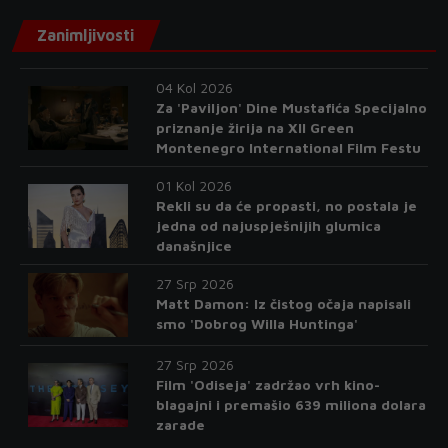
Zanimljivosti
04 Kol 2026
Za 'Paviljon' Dine Mustafića Specijalno
priznanje žirija na XII Green
Montenegro International Film Festu
01 Kol 2026
Rekli su da će propasti, no postala je
jedna od najuspješnijih glumica
današnjice
27 Srp 2026
Matt Damon: Iz čistog očaja napisali
smo 'Dobrog Willa Huntinga'
27 Srp 2026
Film 'Odiseja' zadržao vrh kino-
blagajni i premašio 639 miliona dolara
zarade