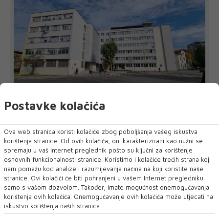
Postavke kolačića
Predložen jednomjesečni pritvor za
osumnjičenog za prevaru tešku oko 42.000
Ova web stranica koristi kolačiće zbog poboljšanja vašeg iskustva
KM
korištenja stranice. Od ovih kolačića, oni karakterizirani kao nužni se
Kantonalno tužilaštvo Tuzlanskog kantona predložilo je
spremaju u vaš Internet preglednik pošto su ključni za korištenje
Općinskom sudu u Srebreniku određ...
osnovnih funkcionalnosti stranice. Koristimo i kolačiće trećih strana koji
nam pomažu kod analize i razumijevanja načina na koji koristite naše
stranice. Ovi kolačići će biti pohranjeni u vašem Internet pregledniku
samo s vašom dozvolom. Također, imate mogućnost onemogućavanja
korištenja ovih kolačića. Onemogućavanje ovih kolačića može utjecati na
iskustvo korištenja naših stranica.