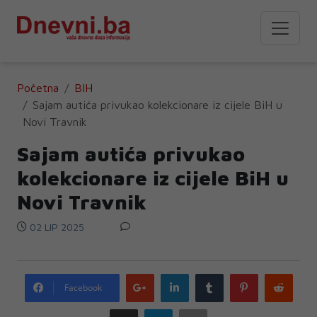
Početna
BIH
Sajam autića privukao kolekcionare iz cijele BiH u
Novi Travnik
Sajam autića privukao
kolekcionare iz cijele BiH u
Novi Travnik
02 LIP 2025
Google
LinkedIn
Tumblr
Pinterest
Redd
Facebook
plus