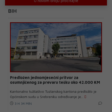
U novom broju pročitajte
BIH
Predložen jednomjesečni pritvor za
osumnjičenog za prevaru tešku oko 42.000 KM
Kantonalno tužilaštvo Tuzlanskog kantona predložilo je
Općinskom sudu u Srebreniku određivanje je...
3 H 34 MIN