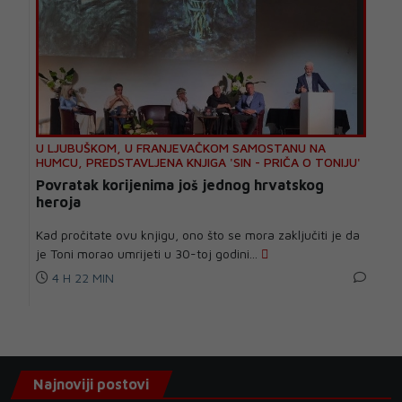
U LJUBUŠKOM, U FRANJEVAČKOM SAMOSTANU NA
HUMCU, PREDSTAVLJENA KNJIGA 'SIN - PRIČA O TONIJU'
Povratak korijenima još jednog hrvatskog
heroja
Kad pročitate ovu knjigu, ono što se mora zaključiti je da
je Toni morao umrijeti u 30-toj godini...
4 H 22 MIN
Najnoviji postovi