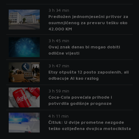
3 h 34 min
Predložen jednomjesečni pritvor za
osumnjičenog za prevaru tešku oko
42.000 KM
3 h 45 min
Ovaj znak danas bi mogao dobiti
odlične vijesti
3 h 47 min
Etsy otpušta 12 posto zaposlenih, ali
odbacuje AI kao razlog
3 h 59 min
Coca-Cola povećala prihode i
potvrdila godišnje prognoze
4 h 11 min
Čitluk: U dvije prometne nezgode
teško ozlijeđena dvojica motociklista