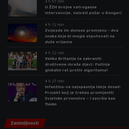
3 h 57 min
U ŽZH brojne vatrogasne
intervencije, najveći požar u Kongori
4 h 12 min
Zvijezde im donose promjenu - dva
znaka koja bi mogla otputovati na
duže vrijeme
4 h 22 min
Velika Britanija će zabraniti
društvene mreže djeci: Počinje
globalni rat protiv algoritama!
4 h 27 min
Infantino-va najopasnija ideja dosad:
Projekt koji je trebao promijeniti
Svjetsko prvenstvo – i završio kao
fiasko
Zanimljivosti