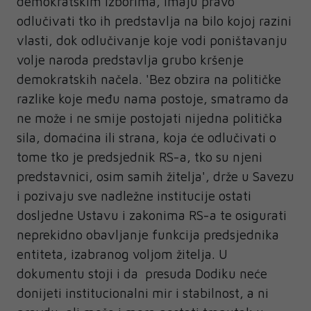
demokratskim izborima, imaju pravo
odlučivati tko ih predstavlja na bilo kojoj razini
vlasti, dok odlučivanje koje vodi poništavanju
volje naroda predstavlja grubo kršenje
demokratskih načela. 'Bez obzira na političke
razlike koje među nama postoje, smatramo da
ne može i ne smije postojati nijedna politička
sila, domaćina ili strana, koja će odlučivati o
tome tko je predsjednik RS-a, tko su njeni
predstavnici, osim samih žitelja', drže u Savezu
i pozivaju sve nadležne institucije ostati
dosljedne Ustavu i zakonima RS-a te osigurati
neprekidno obavljanje funkcija predsjednika
entiteta, izabranog voljom žitelja. U
dokumentu stoji i da presuda Dodiku neće
donijeti institucionalni mir i stabilnost, a ni