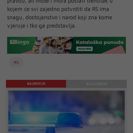
pravdu, ali može i mora postati trenutak u
kojem će svi zajedno potvrditi da RS ima
snagu, dostojanstvo i narod koji zna kome
vjeruje i tko ga predstavlja.
RS
NAJNOVIJE
NAJČITANIJE