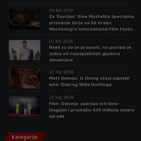
04 Kol 2026
Za 'Paviljon' Dine Mustafića Specijalno
priznanje žirija na XII Green
Montenegro International Film Festu
01 Kol 2026
Rekli su da će propasti, no postala je
jedna od najuspješnijih glumica
današnjice
27 Srp 2026
Matt Damon: Iz čistog očaja napisali
smo 'Dobrog Willa Huntinga'
27 Srp 2026
Film 'Odiseja' zadržao vrh kino-
blagajni i premašio 639 miliona dolara
zarade
Kategorije