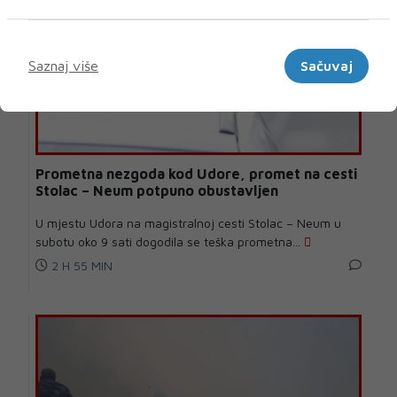
Marketinški
Saznaj više
Sačuvaj
Prometna nezgoda kod Udore, promet na cesti
Stolac – Neum potpuno obustavljen
U mjestu Udora na magistralnoj cesti Stolac – Neum u
subotu oko 9 sati dogodila se teška prometna...
2 H 55 MIN