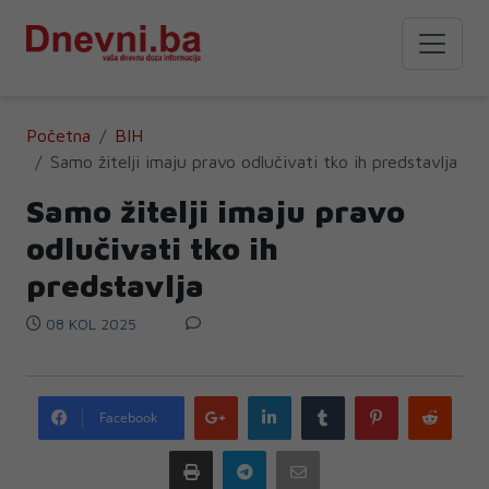
Početna
BIH
Samo žitelji imaju pravo odlučivati tko ih predstavlja
Samo žitelji imaju pravo
odlučivati tko ih
predstavlja
08 KOL 2025
Google
LinkedIn
Tumblr
Pinterest
Redd
Facebook
plus
Print
Telegram
Email