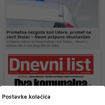
Prometna nezgoda kod Udore, promet na
cesti Stolac – Neum potpuno obustavljen
U mjestu Udora na magistralnoj cesti Stolac – Neum u
subotu oko 9 sati dogodila se teška...
Postavke kolačića