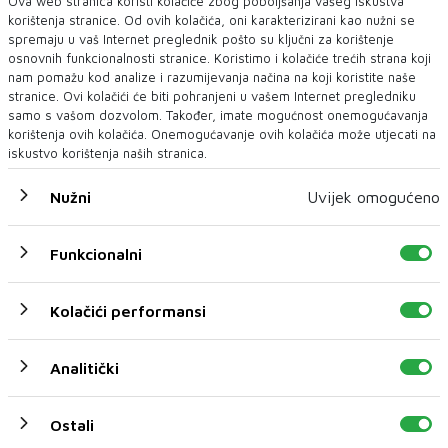
Ova web stranica koristi kolačiće zbog poboljšanja vašeg iskustva
korištenja stranice. Od ovih kolačića, oni karakterizirani kao nužni se
spremaju u vaš Internet preglednik pošto su ključni za korištenje
osnovnih funkcionalnosti stranice. Koristimo i kolačiće trećih strana koji
nam pomažu kod analize i razumijevanja načina na koji koristite naše
stranice. Ovi kolačići će biti pohranjeni u vašem Internet pregledniku
samo s vašom dozvolom. Također, imate mogućnost onemogućavanja
korištenja ovih kolačića. Onemogućavanje ovih kolačića može utjecati na
iskustvo korištenja naših stranica.
Nužni
Uvijek omogućeno
Funkcionalni
Kolačići performansi
U novom broju pročitajte
Analitički
Biznis
Ostali