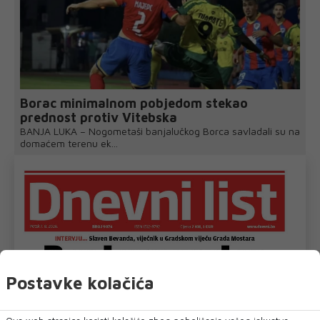
Borac minimalnom pobjedom stekao
prednost protiv Vitebska
BANJA LUKA – Nogometaši banjalučkog Borca savladali su na
domaćem terenu ek...
Postavke kolačića