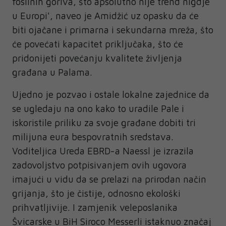
fosilnih goriva, što apsolutno nije trend nigdje
u Europi', naveo je Amidžić uz opasku da će
biti ojačane i primarna i sekundarna mreža, što
će povećati kapacitet priključaka, što će
pridonijeti povećanju kvalitete življenja
građana u Palama.
Ujedno je pozvao i ostale lokalne zajednice da
se ugledaju na ono kako to uradile Pale i
iskoristile priliku za svoje građane dobiti tri
milijuna eura bespovratnih sredstava.
Voditeljica Ureda EBRD-a Naessl je izrazila
zadovoljstvo potpisivanjem ovih ugovora
imajući u vidu da se prelazi na prirodan način
grijanja, što je čistije, odnosno ekološki
prihvatljivije. I zamjenik veleposlanika
Švicarske u BiH Siroco Messerli istaknuo značaj