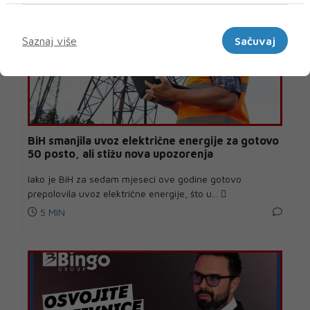
Marketinški
Saznaj više
Sačuvaj
BiH smanjila uvoz električne energije za gotovo
50 posto, ali stižu nova upozorenja
Iako je BiH za sedam mjeseci ove godine gotovo
prepolovila uvoz električne energije, što u...
5 MIN