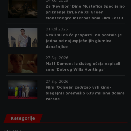
04 Kol 2026
Za 'Paviljon' Dine Mustafića Specijalno
priznanje žirija na XII Green
Montenegro International Film Festu
01 Kol 2026
Rekli su da će propasti, no postala je
jedna od najuspješnijih glumica
današnjice
27 Srp 2026
Matt Damon: Iz čistog očaja napisali
smo 'Dobrog Willa Huntinga'
27 Srp 2026
Film 'Odiseja' zadržao vrh kino-
blagajni i premašio 639 miliona dolara
zarade
Kategorije