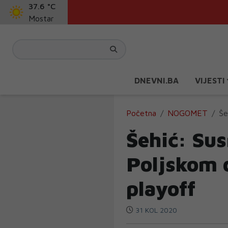
37.6 °C
Mostar
DNEVNI.BA
VIJESTI
Početna
NOGOMET
Še
Šehić: Susr
Poljskom 
playoff
31 KOL 2020