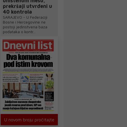
uništenom mesu,
prekršaji utvrđeni u
40 kontrola
SARAJEVO - U Federaciji
Bosne i Hercegovine ne
postoji jedinstvena baza
podataka o kontr...
U novom broju pročitajte