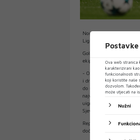
Nogometna reprezentacija
Ligi nacija protiv Italije i 
Postavke 
Golman Ibrahim Šehić smat
ekipu uoči playoffa za pl
Ova web stranica k
karakterizirani ka
- Okupljamo se u specifič
funkcionalnosti str
koji koristite naše
i drugačije. Navikli smo 
dozvolom. Također
do utakmica i da se kroz 
može utjecati na is
najvažniju utakmicu sa Sj
uigramo i da napravimo sa
Nužni
Sjevernu Irsku - izjavio je
Reprezentacija BiH 4. sept
Funkciona
dočekuje tri dana kasnije 