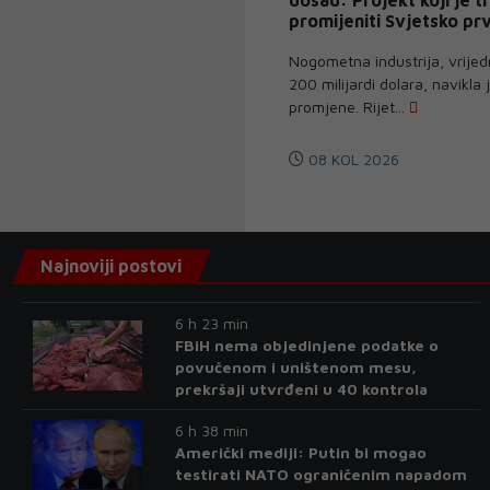
promijeniti Svjetsko prv
završio kao fiasko
Nogometna industrija, vrijed
200 milijardi dolara, navikla 
promjene. Rijet...
08 KOL 2026
Najnoviji postovi
6 h 23 min
FBiH nema objedinjene podatke o
povučenom i uništenom mesu,
prekršaji utvrđeni u 40 kontrola
6 h 38 min
Američki mediji: Putin bi mogao
testirati NATO ograničenim napadom