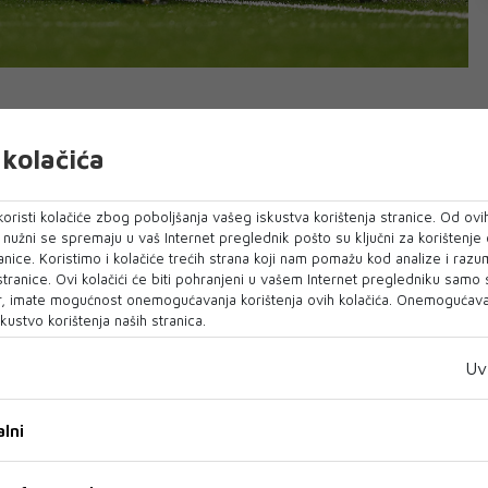
 Bosne i Hercegovine počela je pripreme za susrete u
Poljske.
kolačića
ra da će predstojeća dva susreta biti dobar test za
asman na EP protiv Sjeverne Irske.
oristi kolačiće zbog poboljšanja vašeg iskustva korištenja stranice. Od ovih
o nužni se spremaju u vaš Internet preglednik pošto su ključni za korištenje
nim okolnostima zbog pandemije koronavirusa, bit će teže
anice. Koristimo i kolačiće trećih strana koji nam pomažu kod analize i razu
 stranice. Ovi kolačići će biti pohranjeni u vašem Internet pregledniku samo
se da igramo bez publike, najvažnije je da ostanemo zdravi
, imate mogućnost onemogućavanja korištenja ovih kolačića. Onemogućavan
teške utakmice s Italijom i Poljskom spremimo za
kustvo korištenja naših stranica.
evernom Irskom. Ovi jake provjere će nam dobro doći da se
stav i formaciju koja nam odgovara kako bismo pobijedili
Uv
 Šehić.
embra gostuje selekciji Italije u Firenci, dok Poljake
lni
u Zenici.