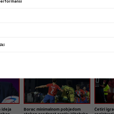
 performansi
IBRAHIM ŠEHIĆ
ški
 ideja
Borac minimalnom pobjedom
Četiri igr
trebao
stekao prednost protiv Vitebska
registraci