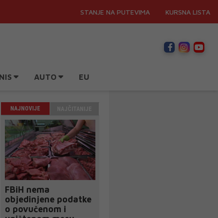
STANJE NA PUTEVIMA
KURSNA LISTA
NIS
AUTO
EU
NAJNOVIJE
NAJČITANIJE
FBiH nema
objedinjene podatke
o povučenom i