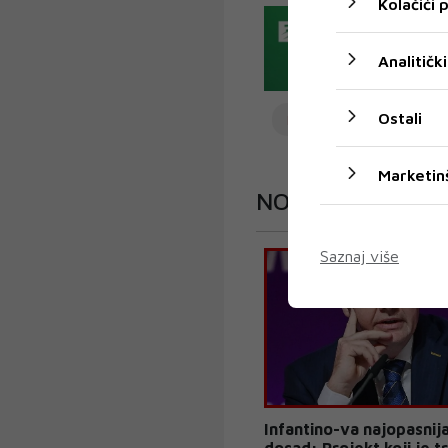
Kolačići
Analitički
Ostali
REPREZENTACIJA BiH
Marketin
NOGOMET
Saznaj više
Infantino-va najopasnija
dosad: Projekt koji je 