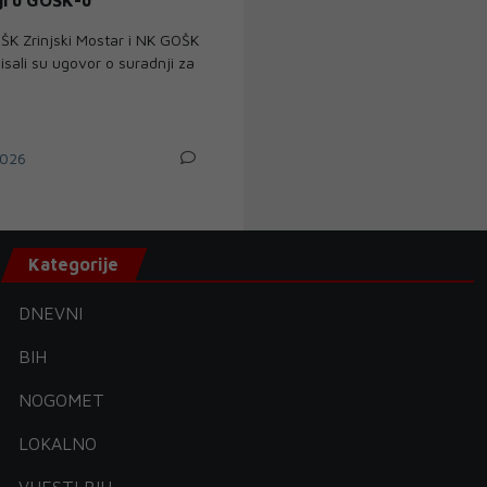
K Zrinjski Mostar i NK GOŠK
sali su ugovor o suradnji za
026
Kategorije
DNEVNI
BIH
NOGOMET
LOKALNO
VIJESTI BIH