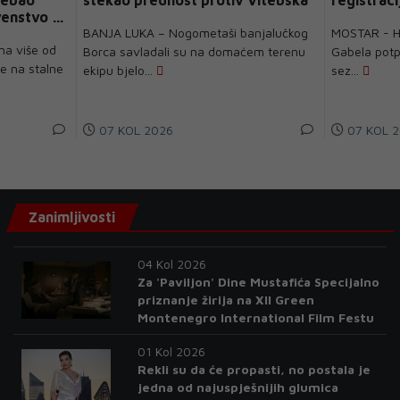
enstvo – i
BANJA LUKA – Nogometaši banjalučkog
MOSTAR - HŠ
na više od
Borca savladali su na domaćem terenu
Gabela potpi
je na stalne
ekipu bjelo...
sez...
07 KOL 2026
07 KOL 2
Zanimljivosti
04 Kol 2026
Za 'Paviljon' Dine Mustafića Specijalno
priznanje žirija na XII Green
Montenegro International Film Festu
01 Kol 2026
Rekli su da će propasti, no postala je
jedna od najuspješnijih glumica