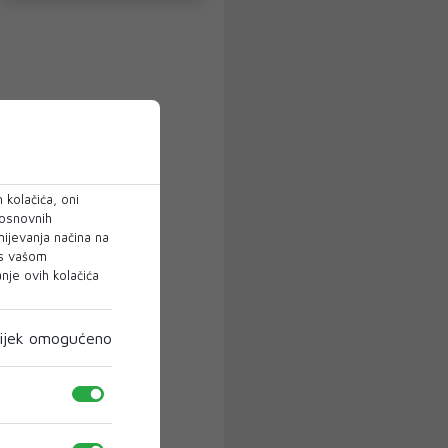
 kolačića, oni
 osnovnih
mijevanja načina na
 s vašom
je ovih kolačića
ijek omogućeno