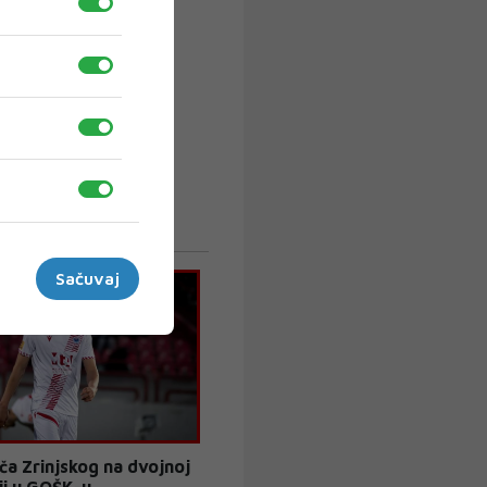
Sačuvaj
ača Zrinjskog na dvojnoj
ji u GOŠK-u