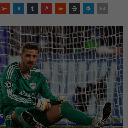
Google
LinkedIn
Tumblr
Pinterest
Reddit
Print
Telegram
Email
plus