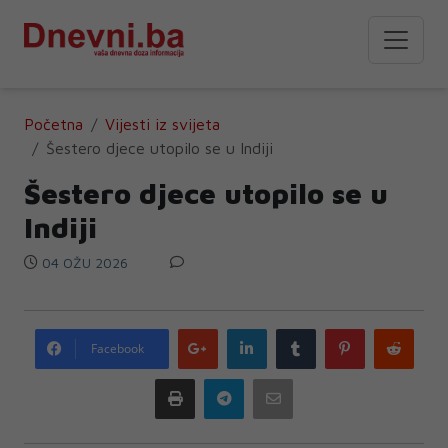
Početna
Vijesti iz svijeta
Šestero djece utopilo se u Indiji
Šestero djece utopilo se u
Indiji
04 OŽU 2026
Google
LinkedIn
Tumblr
Pinterest
Redd
Facebook
plus
Print
Telegram
Email