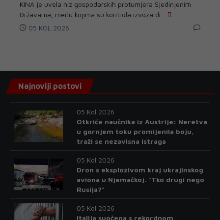
KINA je uvela niz gospodarskih protumjera Sjedinjenim
Državama, među kojima su kontrola izvoza dr...
05 KOL 2026
Najnoviji postovi
05 Kol 2026
Otkriće naučnika iz Austrije: Neretva
u gornjem toku promijenila boju,
traži se nezavisna istraga
05 Kol 2026
Dron s eksplozivom kraj ukrajinskog
aviona u Njemačkoj. "Tko drugi nego
Rusija?"
05 Kol 2026
Italija suočena s rekordnom