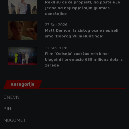
Rekli su da će propasti, no postala je
jedna od najuspješnijih glumica
današnjice
27 Srp 2026
Matt Damon: Iz čistog očaja napisali
smo 'Dobrog Willa Huntinga'
27 Srp 2026
Film 'Odiseja' zadržao vrh kino-
blagajni i premašio 639 miliona dolara
zarade
Kategorije
DNEVNI
BIH
NOGOMET