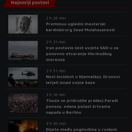
Najnoviji postovi
2 h 26 min
Preminuo ugledni mostarski
kardiokirurg Sead Mulahasanović
2 h 31 min
Iran postavio šest uvjeta SAD-u za
ponovno otvaranje Hormuškog
moreuza
2 h 51 min
Novi incident u Njemačkoj. Dronovi
letjeli iznad vojne baze
3 h 16 min
Tisuće se pridružile praškoj Paradi
ponosa, odana počast žrtvama
napada u Berlinu
3 h 30 min
Dijete među poginulima u ruskom