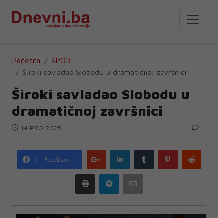
Početna
SPORT
Široki savladao Slobodu u dramatičnoj završnici
Široki savladao Slobodu u
dramatičnoj završnici
14 PRO 2025
Google
LinkedIn
Tumblr
Pinterest
Redd
Facebook
plus
Print
Telegram
Email