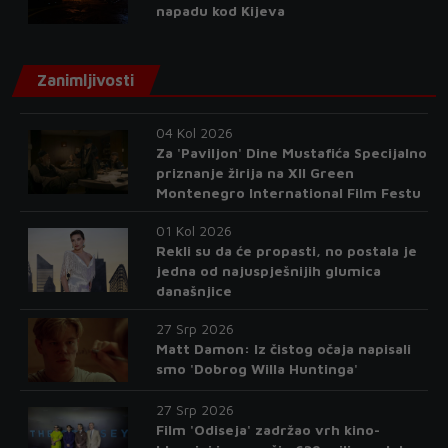
napadu kod Kijeva
Zanimljivosti
04 Kol 2026
Za 'Paviljon' Dine Mustafića Specijalno
priznanje žirija na XII Green
Montenegro International Film Festu
01 Kol 2026
Rekli su da će propasti, no postala je
jedna od najuspješnijih glumica
današnjice
27 Srp 2026
Matt Damon: Iz čistog očaja napisali
smo 'Dobrog Willa Huntinga'
27 Srp 2026
Film 'Odiseja' zadržao vrh kino-