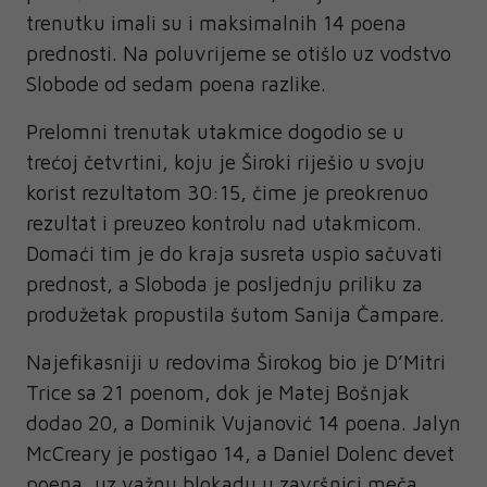
trenutku imali su i maksimalnih 14 poena
prednosti. Na poluvrijeme se otišlo uz vodstvo
Slobode od sedam poena razlike.
Prelomni trenutak utakmice dogodio se u
trećoj četvrtini, koju je Široki riješio u svoju
korist rezultatom 30:15, čime je preokrenuo
rezultat i preuzeo kontrolu nad utakmicom.
Domaći tim je do kraja susreta uspio sačuvati
prednost, a Sloboda je posljednju priliku za
produžetak propustila šutom Sanija Čampare.
Najefikasniji u redovima Širokog bio je D’Mitri
Trice sa 21 poenom, dok je Matej Bošnjak
dodao 20, a Dominik Vujanović 14 poena. Jalyn
McCreary je postigao 14, a Daniel Dolenc devet
poena, uz važnu blokadu u završnici meča.