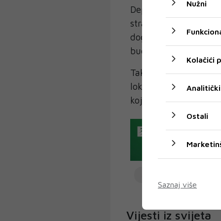
Nužni
Department je svjest
stranim teroristički
Funkciona
događajima te savjet
budu oprezniji", navel
Kolačići
Također, ističu kako bi
lokacijama koje posje
Analitički
koja posjećuju LGBTQ
Ostali
Marketin
SAD
STATE DEPAR
Saznaj više
Vijesti iz svijeta