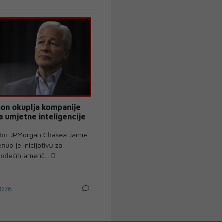
on okuplja kompanije
a umjetne inteligencije
ektor JPMorgan Chasea Jamie
uo je inicijativu za
odećih američ...
026