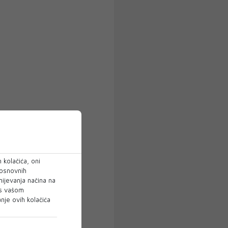
 kolačića, oni
 osnovnih
mijevanja načina na
 s vašom
je ovih kolačića