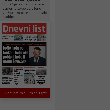
EUFOR je u srijedu navečer
uspješno izveo združenu
vježbu u kojoj je sudjelovalo
osoblje...
U novom broju pročitajte