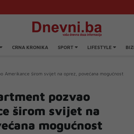
CRNA KRONIKA
SPORT
LIFESTYLE
BIZ
o Amerikance širom svijet na oprez, povećana mogućnost
artment pozvao
e širom svijet na
većana mogućnost