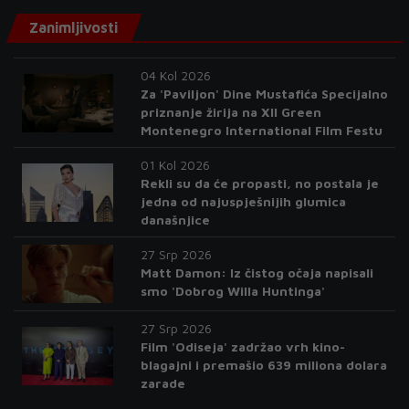
Zanimljivosti
04 Kol 2026
Za 'Paviljon' Dine Mustafića Specijalno
priznanje žirija na XII Green
Montenegro International Film Festu
01 Kol 2026
Rekli su da će propasti, no postala je
jedna od najuspješnijih glumica
današnjice
27 Srp 2026
Matt Damon: Iz čistog očaja napisali
smo 'Dobrog Willa Huntinga'
27 Srp 2026
Film 'Odiseja' zadržao vrh kino-
blagajni i premašio 639 miliona dolara
zarade