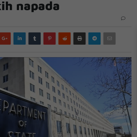
kih napada
Google
LinkedIn
Tumblr
Pinterest
Reddit
Print
Telegram
Email
plus