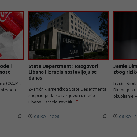
ode i
State Department: Razgovori
Jamie Dim
gnoze
Libana i Izraela nastavljaju se
zbog rizik
danas
ers (CCEP),
Izvršni dir
Zvaničnik američkog State Departmenta
proizvoda
Dimon pokren
saopćio je da su razgovori između
okupljanje v
Libana i Izraela završili...
06 KOL 2026
06 KOL 2