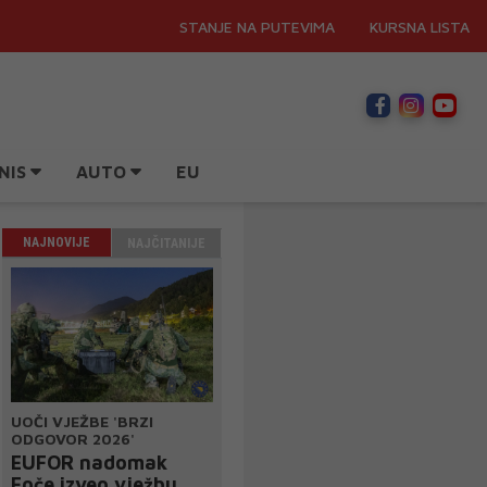
STANJE NA PUTEVIMA
KURSNA LISTA
NIS
AUTO
EU
NAJNOVIJE
NAJČITANIJE
UOČI VJEŽBE 'BRZI
ODGOVOR 2026'
EUFOR nadomak
Foče izveo vježbu