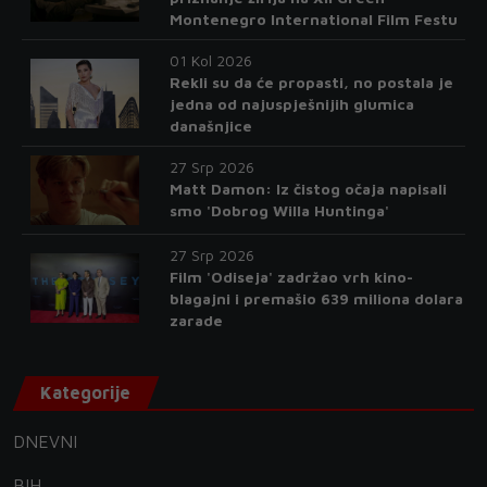
Montenegro International Film Festu
01 Kol 2026
Rekli su da će propasti, no postala je
jedna od najuspješnijih glumica
današnjice
27 Srp 2026
Matt Damon: Iz čistog očaja napisali
smo 'Dobrog Willa Huntinga'
27 Srp 2026
Film 'Odiseja' zadržao vrh kino-
blagajni i premašio 639 miliona dolara
zarade
Kategorije
DNEVNI
BIH