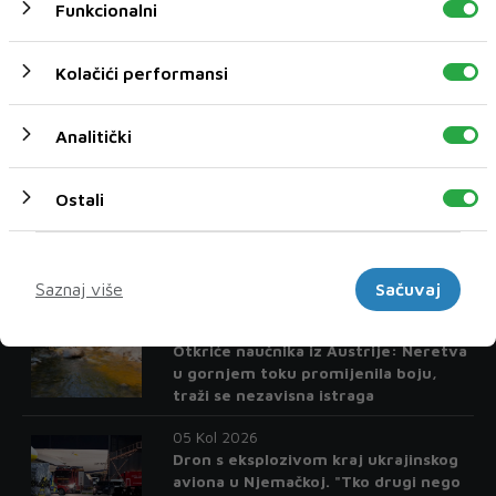
Funkcionalni
Kolačići performansi
State Department zabrinut stanjem vjerskih sloboda u
Analitički
Bih
Ostali
Marketinški
Najnoviji postovi
Saznaj više
Sačuvaj
05 Kol 2026
Otkriće naučnika iz Austrije: Neretva
u gornjem toku promijenila boju,
traži se nezavisna istraga
05 Kol 2026
Dron s eksplozivom kraj ukrajinskog
aviona u Njemačkoj. "Tko drugi nego