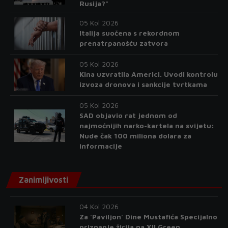
Rusija?"
05 Kol 2026
Italija suočena s rekordnom
prenatrpanošću zatvora
05 Kol 2026
Kina uzvratila Americi. Uvodi kontrolu
izvoza dronova i sankcije tvrtkama
05 Kol 2026
SAD objavio rat jednom od
najmoćnijih narko-kartela na svijetu:
Nude čak 100 miliona dolara za
informacije
Zanimljivosti
04 Kol 2026
Za 'Paviljon' Dine Mustafića Specijalno
priznanje žirija na XII Green