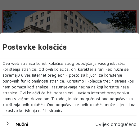
Postavke kolačića
Ova web stranica koristi kolačiće zbog poboljšanja vašeg iskustva
korištenja stranice. Od ovih kolačića, oni karakterizirani kao nužni se
spremaju u vaš Internet preglednik pošto su ključni za korištenje
STATE DEPARTMENT I EUROPOL: Loša međusobna
osnovnih funkcionalnosti stranice. Koristimo i kolačiće trećih strana koji
suradnja agencija za borbu protiv terorizma u BiH
nam pomažu kod analize i razumijevanja načina na koji koristite naše
stranice. Ovi kolačići će biti pohranjeni u vašem Internet pregledniku
samo s vašom dozvolom. Također, imate mogućnost onemogućavanja
korištenja ovih kolačića. Onemogućavanje ovih kolačića može utjecati na
iskustvo korištenja naših stranica.
Nužni
Uvijek omogućeno