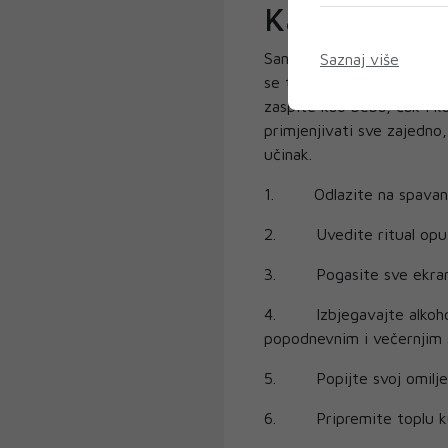
Kako zaspat
San je neophodan za opor
Saznaj više
se tu ulazi u začarani kru
zaspite kao beba, čak i k
primjenjivati sve zajedno, 
učinak.
1. Odlazite na spavanje 
2. Uvedite ritual opušt
3. Pogasite sve ekran
4. Izbjegavajte alkohol i
popodnevnim i večernjim 
5. Popijte svoj omiljen
6. Pripremite toplu kup