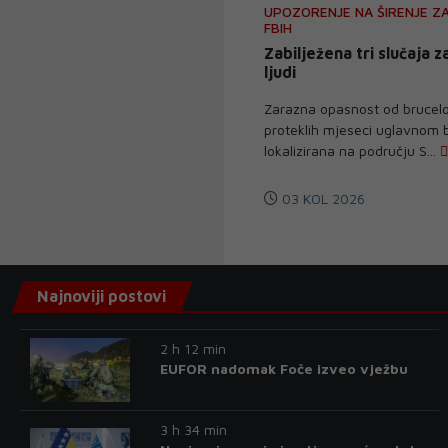
UPOZORENJE NA ŠIRENJE Z
FBIH
Zabilježena tri slučaja z
ljudi
Zarazna opasnost od brucelo
proteklih mjeseci uglavnom b
lokalizirana na području S...
03 KOL 2026
Najnoviji postovi
2 h 12 min
EUFOR nadomak Foče izveo vježbu
3 h 34 min