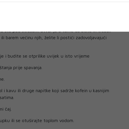
i kad ste pod stresom
avak organizma, no upravo stres ometa kvalitetan san pa
g. Postoji nekoliko dobrih trikova koji će vam pomoći da
ad ste pod stresom. Stvar je u tome da biste ih trebali
ili barem većinu njih, želite li postići zadovoljavajući
i budite se otprilike uvijek u isto vrijeme
anja prije spavanja.
e.
 kavu ili druge napitke koji sadrže kofein u kasnijim
satima.
i čaj.
ku ili se otuširajte toplom vodom.