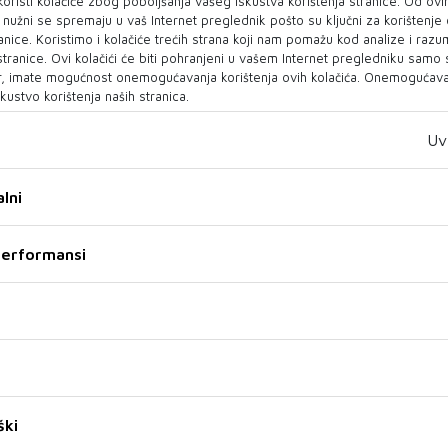
oristi kolačiće zbog poboljšanja vašeg iskustva korištenja stranice. Od ovih
ozu. Duboko disanje olakšava otpuštanje negativne
o nužni se spremaju u vaš Internet preglednik pošto su ključni za korištenje
anice. Koristimo i kolačiće trećih strana koji nam pomažu kod analize i razu
 dovodi do napetosti u mišićima i regulira autonomni
 stranice. Ovi kolačići će biti pohranjeni u vašem Internet pregledniku samo
ja reakcijama izvan kontrole naše volje.
, imate mogućnost onemogućavanja korištenja ovih kolačića. Onemogućavan
kustvo korištenja naših stranica.
Uv
manjiti osjećaj stresa i anksioznost zahvaljujući
ina, takozvanog hormona sreće, a aktivnosti kao što su
no one koje uključuju repetitivne pokrete velikih mišićnih
lni
ovite u oslobađanju od stresa.
 performansi
lifenola, antioksidansa koji mogu smanjiti stres i
zine serotonina. Stoljećima je poznato da i biljke poput
 učinak zbog čega se koriste u biljnim lijekovima za
ice. Biljni lijekovi blagotvorno djeluju na vaš organizam.
enju sintetskih lijekova jer za razliku od biljnih mogu
ški