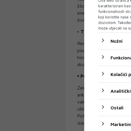
Ova web stranica k
što izaziva još veću nerv
karakterizirani ka
funkcionalnosti str
energije čije nakupljanje
koji koristite naše
živčani sustav koji upravl
dozvolom. Također
može utjecati na is
•
Tjelovježba
Nužni
Redovito vježbanje može s
povećanom lučenju endorf
hodanje ili trčanje, odnos
Funkciona
skupina, naročito su učink
Kolačići
• Pomoć iz prirode
Zeleni čaj sadrži mnogo po
Analitički
anksioznost povećanjem ra
valerijane imaju umirujući
Ostali
ublažavanje stresa i nesan
Potreban je oprez u korišt
izazvati ovisnost.
Marketin