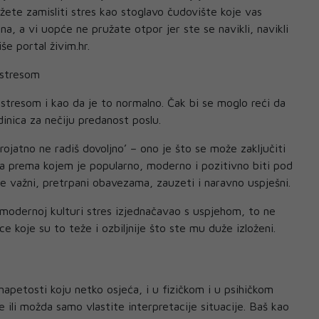
žete zamisliti stres kao stoglavo čudovište koje vas
na, a vi uopće ne pružate otpor jer ste se navikli, navikli
še portal živim.hr.
 stresom
 stresom i kao da je to normalno. Čak bi se moglo reći da
dinica za nečiju predanost poslu.
rojatno ne radiš dovoljno’ – ono je što se može zaključiti
a prema kojem je popularno, moderno i pozitivno biti pod
te važni, pretrpani obavezama, zauzeti i naravno uspješni.
 modernoj kulturi stres izjednačavao s uspjehom, to ne
e koje su to teže i ozbiljnije što ste mu duže izloženi.
i napetosti koju netko osjeća, i u fizičkom i u psihičkom
e ili možda samo vlastite interpretacije situacije. Baš kao