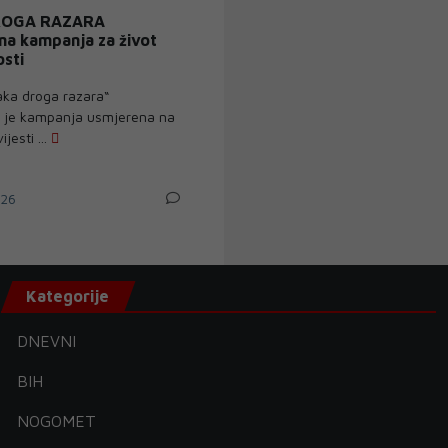
ROGA RAZARA
na kampanja za život
osti
aka droga razara“
 je kampanja usmjerena na
jesti ...
026
Kategorije
DNEVNI
BIH
NOGOMET