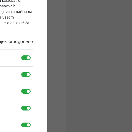
 kolačića, oni
 osnovnih
mijevanja načina na
 s vašom
je ovih kolačića
ijek omogućeno