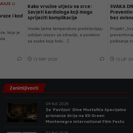
ARAZE U
Kako vrućine utječu na srce:
SVAKA D
Savjeti kardiologa koji mogu
Preventiv
araze i kod
spriječiti komplikacije
bez ovisn
Visoke ljetne temperature predstavljaju
Projekt „Sv
ze, koja je
ozbiljan izazov za zdravlje, a posebno
preventivna
ila
za osobe koje bolu...
podizanje svi
13 SRP 2026
12 LIP 2
Zanimljivosti
04 Kol 2026
Za 'Paviljon' Dine Mustafića Specijalno
priznanje žirija na XII Green
Montenegro International Film Festu
01 Kol 2026