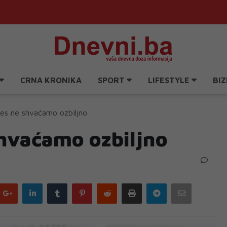
CRNA KRONIKA
SPORT
LIFESTYLE
BIZ
res ne shvaćamo ozbiljno
shvaćamo ozbiljno
Google
LinkedIn
Tumblr
Pinterest
Reddit
Print
Telegram
Email
plus