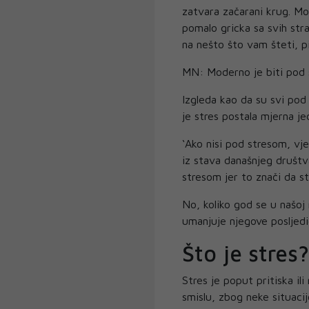
zatvara začarani krug. Mo
pomalo gricka sa svih stra
na nešto što vam šteti, pi
MN: Moderno je biti pod
Izgleda kao da su svi pod
je stres postala mjerna je
‘Ako nisi pod stresom, vje
iz stava današnjeg društv
stresom jer to znači da s
No, koliko god se u našoj
umanjuje njegove posljedic
Što je stres?
Stres je poput pritiska il
smislu, zbog neke situacij