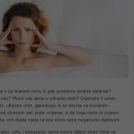
e li za hranom noću ili pak prečesto jedete slatkiše?
 noć? Muče vas akne u odrasloj dobi? Osjećate li umor,
t, ukočen vrat, glavobolju ili se borite sa suvišnim
d stresom već duže vrijeme, a da toga niste ni svjesni.
 niti dijela tijela na koji stres neće negativno djelovati.
ijelu, umu i ponašanju samo kreira daljnji stres čime se