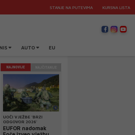
STANJE NA PUTEVIMA
KURSNA LISTA
NIS
AUTO
EU
NAJNOVIJE
NAJČITANIJE
UOČI VJEŽBE 'BRZI
ODGOVOR 2026'
EUFOR nadomak
Foče izveo vježbu