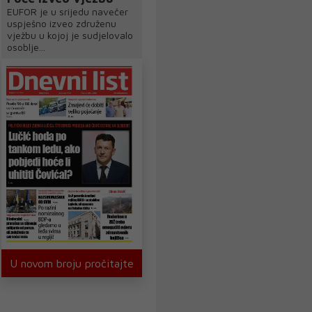
EUFOR je u srijedu navečer
uspješno izveo združenu
vježbu u kojoj je sudjelovalo
osoblje...
U novom broju pročitajte