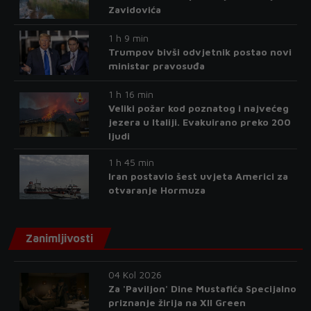
Zavidovića
1 h 9 min
Trumpov bivši odvjetnik postao novi
ministar pravosuđa
1 h 16 min
Veliki požar kod poznatog i najvećeg
jezera u Italiji. Evakuirano preko 200
ljudi
1 h 45 min
Iran postavio šest uvjeta Americi za
otvaranje Hormuza
Zanimljivosti
04 Kol 2026
Za 'Paviljon' Dine Mustafića Specijalno
priznanje žirija na XII Green