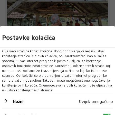
Postavke kolačića
'Pekijada' u Varešu okupila 37 ekipa iz četiri
države regiona
Trideset i sedam ekipa iz četiri države sudjelovalo je i
Ova web stranica koristi kolačiće zbog poboljšanja vašeg iskustva
takmičilo se danas na jubilarno...
korištenja stranice. Od ovih kolačića, oni karakterizirani kao nužni se
spremaju u vaš Internet preglednik pošto su ključni za korištenje
osnovnih funkcionalnosti stranice. Koristimo i kolačiće trećih strana koji
nam pomažu kod analize i razumijevanja načina na koji koristite naše
stranice. Ovi kolačići će biti pohranjeni u vašem Internet pregledniku
samo s vašom dozvolom. Također, imate mogućnost onemogućavanja
korištenja ovih kolačića. Onemogućavanje ovih kolačića može utjecati na
iskustvo korištenja naših stranica.
Nužni
Uvijek omogućeno