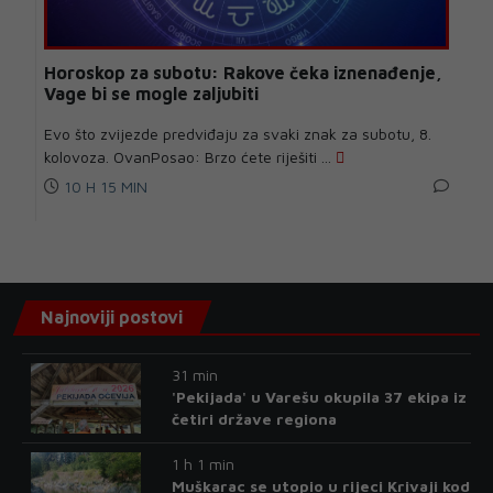
Horoskop za subotu: Rakove čeka iznenađenje,
Vage bi se mogle zaljubiti
Evo što zvijezde predviđaju za svaki znak za subotu, 8.
kolovoza. OvanPosao: Brzo ćete riješiti ...
10 H 15 MIN
Najnoviji postovi
31 min
'Pekijada' u Varešu okupila 37 ekipa iz
četiri države regiona
1 h 1 min
Muškarac se utopio u rijeci Krivaji kod