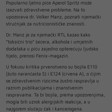
Popularno ljetno piće Aperol Spritz može
izazvati zdravstvene probleme. Na to
upozorava dr. Volker Manz, poznati njemački
stručnjak za nutricionističke znanosti.
Dr. Manz je za njemački RTL kazao kako
“toksični trio” šećera, alkohola i umjetnih
dodataka u piću zajedno opterećuju ljudsko
tijelo, prenosi Fenix-magazin.
U fokusu kritika prvenstveno su bojila E110
(žuto narančasta S) i E124 (crvena A), o čijim
se zdravstvenim rizicima žustro raspravlja u
raznim publikacijama i znanstvenim
raspravama. Ta bi bojila, prema upozorenjima,
mogla biti uzrok alergijskih reakcija, a u
najgorem slučaju čak i kancerogena.