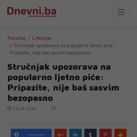
Početna
Lifestyle
Stručnjak upozorava na popularno ljetno piće:
Pripazite, nije baš sasvim bezopasno
Stručnjak upozorava na
popularno ljetno piće:
Pripazite, nije baš sasvim
bezopasno
22 LIP 2024
Google
LinkedIn
Tumblr
Pinterest
Redd
Facebook