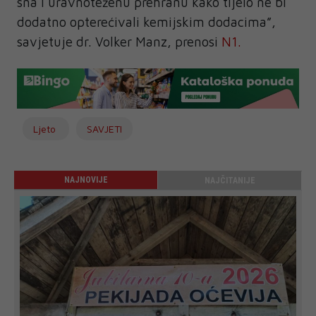
sna i uravnoteženu prehranu kako tijelo ne bi
dodatno opterećivali kemijskim dodacima”,
savjetuje dr. Volker Manz, prenosi
N1.
Ljeto
SAVJETI
NAJNOVIJE
NAJČITANIJE