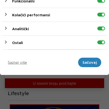
Funkcionalni
Kolačići performansi
Analitički
Ostali
Marketinški
Saznaj više
Sačuvaj
U novom broju pročitajte
Lifestyle