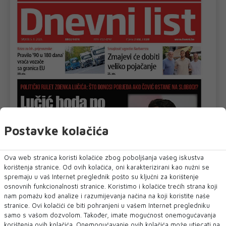
Postavke kolačića
Ova web stranica koristi kolačiće zbog poboljšanja vašeg iskustva
korištenja stranice. Od ovih kolačića, oni karakterizirani kao nužni se
spremaju u vaš Internet preglednik pošto su ključni za korištenje
osnovnih funkcionalnosti stranice. Koristimo i kolačiće trećih strana koji
nam pomažu kod analize i razumijevanja načina na koji koristite naše
stranice. Ovi kolačići će biti pohranjeni u vašem Internet pregledniku
samo s vašom dozvolom. Također, imate mogućnost onemogućavanja
korištenja ovih kolačića. Onemogućavanje ovih kolačića može utjecati na