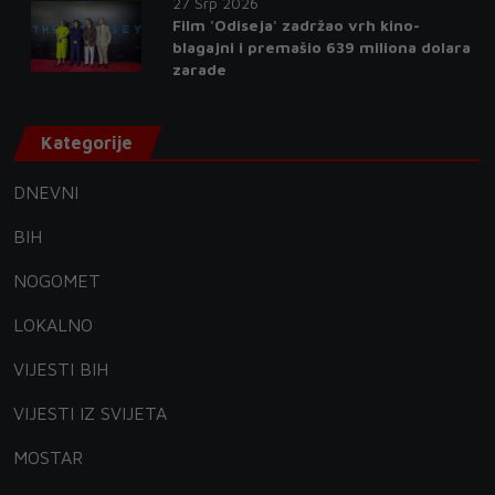
27 Srp 2026
Film 'Odiseja' zadržao vrh kino-
blagajni i premašio 639 miliona dolara
zarade
Kategorije
DNEVNI
BIH
NOGOMET
LOKALNO
VIJESTI BIH
VIJESTI IZ SVIJETA
MOSTAR