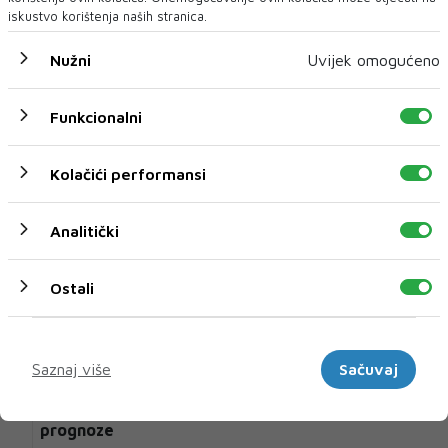
iskustvo korištenja naših stranica.
Nužni
Uvijek omogućeno
U novom broju pročitajte
Funkcionalni
Vijesti iz svijeta
Kolačići performansi
Analitički
Ostali
Marketinški
Saznaj više
Sačuvaj
Coca-Cola povećala prihode i potvrdila godišnje
prognoze