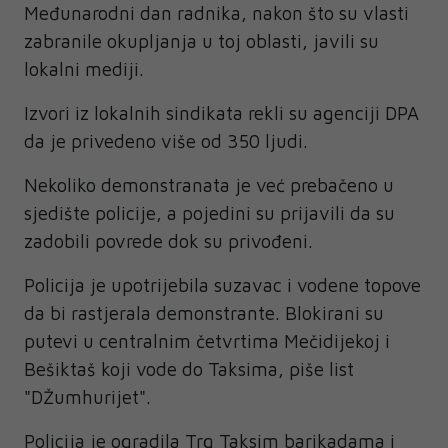
Međunarodni dan radnika, nakon što su vlasti
zabranile okupljanja u toj oblasti, javili su
lokalni mediji.
Izvori iz lokalnih sindikata rekli su agenciji DPA
da je privedeno više od 350 ljudi.
Nekoliko demonstranata je već prebačeno u
sjedište policije, a pojedini su prijavili da su
zadobili povrede dok su privođeni.
Policija je upotrijebila suzavac i vodene topove
da bi rastjerala demonstrante. Blokirani su
putevi u centralnim četvrtima Mečidijekoj i
Bešiktaš koji vode do Taksima, piše list
"DŽumhurijet".
Policija je ogradila Trg Taksim barikadama i