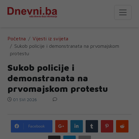
Početna
Vijesti iz svijeta
Sukob policije i demonstranata na prvomajskom
protestu
Sukob policije i
demonstranata na
prvomajskom protestu
01 SVI 2026
Google
LinkedIn
Tumblr
Pinterest
Redd
Facebook
plus