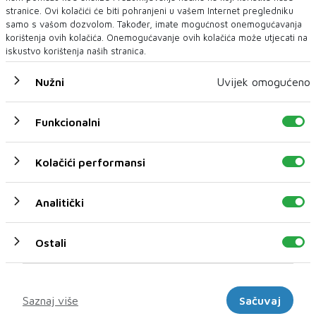
televizije Vesnu Vukmirović i njenu...
stranice. Ovi kolačići će biti pohranjeni u vašem Internet pregledniku
samo s vašom dozvolom. Također, imate mogućnost onemogućavanja
korištenja ovih kolačića. Onemogućavanje ovih kolačića može utjecati na
iskustvo korištenja naših stranica.
Nužni
Uvijek omogućeno
Funkcionalni
Kolačići performansi
Analitički
Ostali
Marketinški
Saznaj više
Sačuvaj