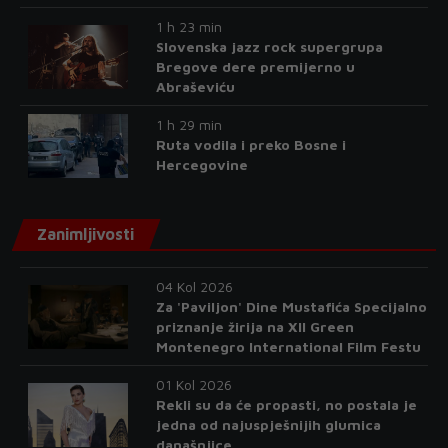
1 h 23 min
Slovenska jazz rock supergrupa
Bregove dere premijerno u
Abraševiću
1 h 29 min
Ruta vodila i preko Bosne i
Hercegovine
Zanimljivosti
04 Kol 2026
Za 'Paviljon' Dine Mustafića Specijalno
priznanje žirija na XII Green
Montenegro International Film Festu
01 Kol 2026
Rekli su da će propasti, no postala je
jedna od najuspješnijih glumica
današnjice