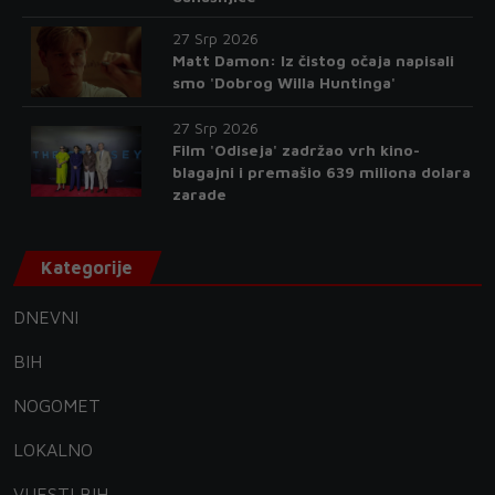
27 Srp 2026
Matt Damon: Iz čistog očaja napisali
smo 'Dobrog Willa Huntinga'
27 Srp 2026
Film 'Odiseja' zadržao vrh kino-
blagajni i premašio 639 miliona dolara
zarade
Kategorije
DNEVNI
BIH
NOGOMET
LOKALNO
VIJESTI BIH