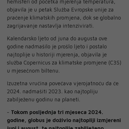
hemisferi od početka mjerenja temperatura,
objavila je u petak Služba Evropske unije za
praćenje klimatskih promjena, dok se globalno
zagrijavanje nastavlja intenzivirati.
Kalendarsko ljeto od juna do augusta ove
godine nadmašilo je prošlo ljeto i postalo
najtoplije u historiji mjerenja, objavila je
služba Copernicus za klimatske promjene (C3S)
u mjesečnom biltenu.
Izuzetna vrućina povećava vjerojatnoću da će
2024. nadmašiti 2023. kao najtopliju
zabilježenu godinu na planeti.
-
Tokom posljednja tri mjeseca 2024.
godine, globus je doživio najtopliji izmjereni
juni i august, te najtoplije zabilježeno