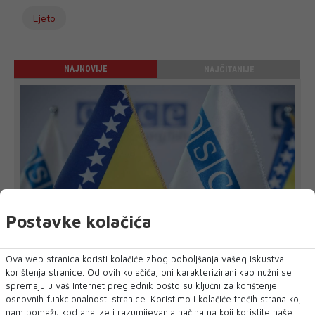
Ljeto
NAJNOVIJE
NAJČITANIJE
Postavke kolačića
Ova web stranica koristi kolačiće zbog poboljšanja vašeg iskustva
korištenja stranice. Od ovih kolačića, oni karakterizirani kao nužni se
Novinari moraju imati mogućnost da svoj
spremaju u vaš Internet preglednik pošto su ključni za korištenje
posao obavljaju slobodno i sigurno
osnovnih funkcionalnosti stranice. Koristimo i kolačiće trećih strana koji
Misija OESS-a u BiH osudila je napad na novinarku BN
nam pomažu kod analize i razumijevanja načina na koji koristite naše