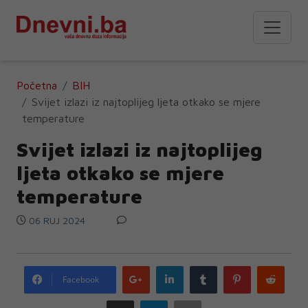
Početna
BIH
Svijet izlazi iz najtoplijeg ljeta otkako se mjere
temperature
Svijet izlazi iz najtoplijeg
ljeta otkako se mjere
temperature
06 RUJ 2024
Google
LinkedIn
Tumblr
Pinterest
Redd
Facebook
plus