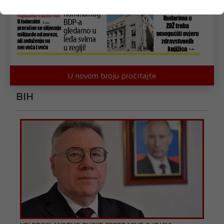
U novom broju pročitajte
BIH