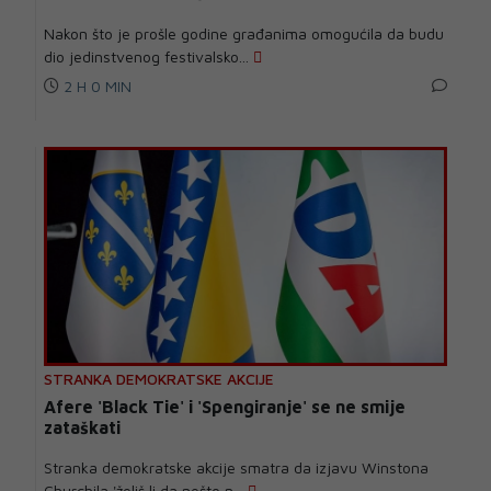
Nakon što je prošle godine građanima omogućila da budu
dio jedinstvenog festivalsko...
2 H 0 MIN
STRANKA DEMOKRATSKE AKCIJE
Afere 'Black Tie' i 'Spengiranje' se ne smije
zataškati
Stranka demokratske akcije smatra da izjavu Winstona
Churchila 'želiš li da nešto n...