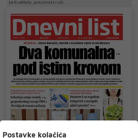
za kvalitetu, preciznost i uči...
Postavke kolačića