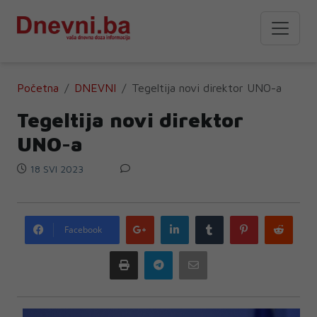
Početna
DNEVNI
Tegeltija novi direktor UNO-a
Tegeltija novi direktor
UNO-a
18 SVI 2023
Google
LinkedIn
Tumblr
Pinterest
Redd
Facebook
plus
Print
Telegram
Email