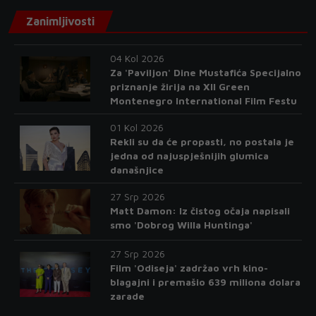
Zanimljivosti
04 Kol 2026
Za 'Paviljon' Dine Mustafića Specijalno
priznanje žirija na XII Green
Montenegro International Film Festu
01 Kol 2026
Rekli su da će propasti, no postala je
jedna od najuspješnijih glumica
današnjice
27 Srp 2026
Matt Damon: Iz čistog očaja napisali
smo 'Dobrog Willa Huntinga'
27 Srp 2026
Film 'Odiseja' zadržao vrh kino-
blagajni i premašio 639 miliona dolara
zarade