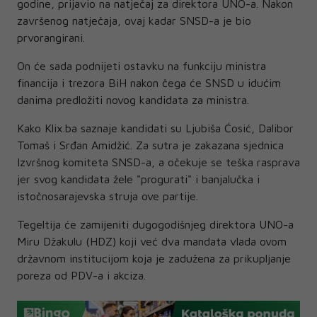
godine, prijavio na natječaj za direktora UNO-a. Nakon
završenog natječaja, ovaj kadar SNSD-a je bio
prvorangirani.
On će sada podnijeti ostavku na funkciju ministra
financija i trezora BiH nakon čega će SNSD u idućim
danima predložiti novog kandidata za ministra.
Kako Klix.ba saznaje kandidati su Ljubiša Ćosić, Dalibor
Tomaš i Srđan Amidžić. Za sutra je zakazana sjednica
Izvršnog komiteta SNSD-a, a očekuje se teška rasprava
jer svog kandidata žele "progurati" i banjalučka i
istočnosarajevska struja ove partije.
Tegeltija će zamijeniti dugogodišnjeg direktora UNO-a
Miru Džakulu (HDZ) koji već dva mandata vlada ovom
državnom institucijom koja je zadužena za prikupljanje
poreza od PDV-a i akciza.