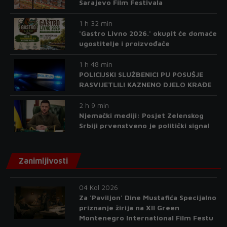
Sarajevo Film Festivala
1 h 32 min
'Gastro Livno 2026.' okupit će domaće
ugostitelje i proizvođače
1 h 48 min
POLICIJSKI SLUŽBENICI PU POSUŠJE
RASVIJETLILI KAZNENO DJELO KRAĐE
2 h 9 min
Njemački mediji: Posjet Zelenskog
Srbiji prvenstveno je politički signal
Zanimljivosti
04 Kol 2026
Za 'Paviljon' Dine Mustafića Specijalno
priznanje žirija na XII Green
Montenegro International Film Festu