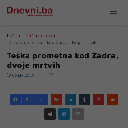
Početna
Crna kronika
Teška prometna kod Zadra, dvoje mrtvih
Teška prometna kod Zadra,
dvoje mrtvih
06 LIP 2026
Google
LinkedIn
Tumblr
Pinterest
Redd
Facebook
plus
Print
Telegram
Email