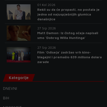
01 Kol 2026
Rekli su da će propasti, no postala je
jedna od najuspješnijih glumica
današnjice
27 Srp 2026
Matt Damon: Iz čistog očaja napisali
smo 'Dobrog Willa Huntinga'
27 Srp 2026
Film 'Odiseja' zadržao vrh kino-
blagajni i premašio 639 miliona dolara
zarade
Kategorije
DNEVNI
BIH