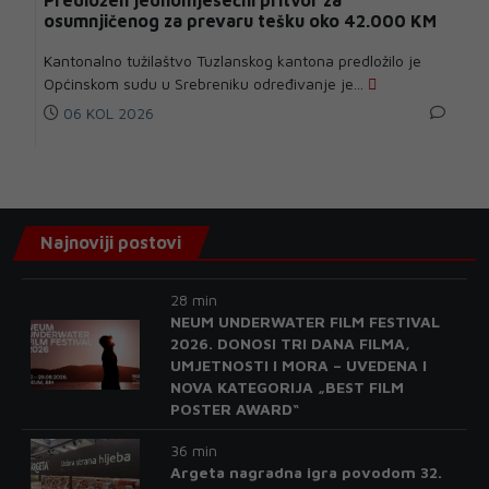
Predložen jednomjesečni pritvor za
osumnjičenog za prevaru tešku oko 42.000 KM
Kantonalno tužilaštvo Tuzlanskog kantona predložilo je
Općinskom sudu u Srebreniku određivanje je...
06 KOL 2026
Najnoviji postovi
28 min
NEUM UNDERWATER FILM FESTIVAL
2026. DONOSI TRI DANA FILMA,
UMJETNOSTI I MORA – UVEDENA I
NOVA KATEGORIJA „BEST FILM
POSTER AWARD“
36 min
Argeta nagradna igra povodom 32.