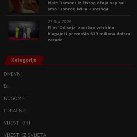
Matt Damon: Iz čistog očaja napisali
smo 'Dobrog Willa Huntinga'
27 Srp 2026
Film 'Odiseja' zadržao vrh kino-
blagajni i premašio 639 miliona dolara
zarade
Kategorije
DNEVNI
BIH
NOGOMET
LOKALNO
VIJESTI BIH
VIJESTI IZ SVIJETA