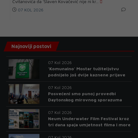
Cvitanovića da 'Slaven Kovačević nije ni kr...
07 KOL 2026
Najnoviji postovi
07 Kol 2026
'Komunalno' Mostar tužiteljstvu
podnijelo još dvije kaznene prijave
07 Kol 2026
Posvećeni smo punoj provedbi
Daytonskog mirovnog sporazuma
07 Kol 2026
Neum Underwater Film Festival kroz
tri dana spaja umjetnost filma i more
07 Kol 2026