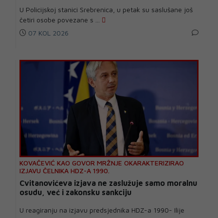
U Policijskoj stanici Srebrenica, u petak su saslušane još
četiri osobe povezane s ...
07 KOL 2026
KOVAČEVIĆ KAO GOVOR MRŽNJE OKARAKTERIZIRAO
IZJAVU ČELNIKA HDZ-A 1990.
Cvitanovićeva izjava ne zaslužuje samo moralnu
osudu, već i zakonsku sankciju
U reagiranju na izjavu predsjednika HDZ-a 1990- Ilije