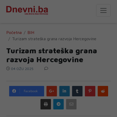
Početna
BIH
Turizam strateška grana razvoja Hercegovine
Turizam strateška grana
razvoja Hercegovine
04 OŽU 2025
Google
LinkedIn
Tumblr
Pinterest
Redd
Facebook
plus
Print
Telegram
Email