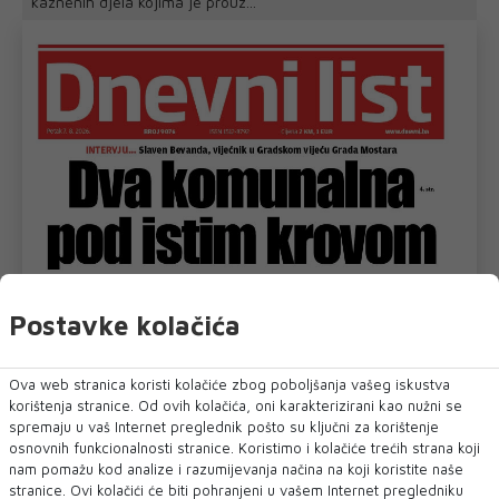
kaznenih djela kojima je prouz...
Postavke kolačića
Ova web stranica koristi kolačiće zbog poboljšanja vašeg iskustva
korištenja stranice. Od ovih kolačića, oni karakterizirani kao nužni se
spremaju u vaš Internet preglednik pošto su ključni za korištenje
osnovnih funkcionalnosti stranice. Koristimo i kolačiće trećih strana koji
nam pomažu kod analize i razumijevanja načina na koji koristite naše
stranice. Ovi kolačići će biti pohranjeni u vašem Internet pregledniku