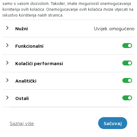
samo s vašom dozvolom. Također, imate mogućnost onemogućavanja
korištenja ovih kolačića. Onemogućavanje ovih kolačića može utjecati na
iskustvo korištenja naših stranica.
Nužni
Uvijek omogućeno
U novom broju pročitajte
Funkcionalni
BIH
Kolačići performansi
Analitički
Ostali
Marketinški
Saznaj više
Sačuvaj
VRŠITELJ DUŽNOSTI VISOKOG PREDSTAVNIKA CRISHOCK