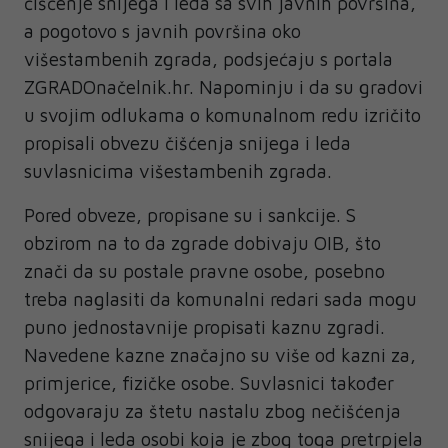
čišćenje snijega i leda sa svih javnih površina,
a pogotovo s javnih površina oko
višestambenih zgrada, podsjećaju s portala
ZGRADOnačelnik.hr. Napominju i da su gradovi
u svojim odlukama o komunalnom redu izričito
propisali obvezu čišćenja snijega i leda
suvlasnicima višestambenih zgrada.
Pored obveze, propisane su i sankcije. S
obzirom na to da zgrade dobivaju OIB, što
znači da su postale pravne osobe, posebno
treba naglasiti da komunalni redari sada mogu
puno jednostavnije propisati kaznu zgradi.
Navedene kazne značajno su više od kazni za,
primjerice, fizičke osobe. Suvlasnici također
odgovaraju za štetu nastalu zbog nečišćenja
snijega i leda osobi koja je zbog toga pretrpjela