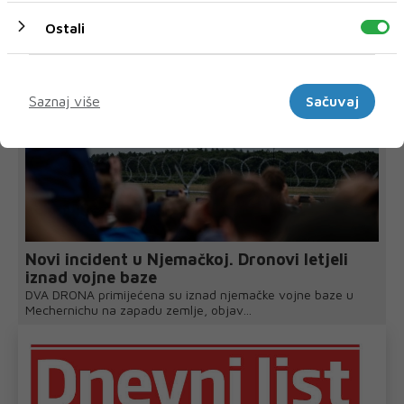
Ostali
Marketinški
Saznaj više
Sačuvaj
Novi incident u Njemačkoj. Dronovi letjeli
iznad vojne baze
DVA DRONA primijećena su iznad njemačke vojne baze u
Mechernichu na zapadu zemlje, objav...