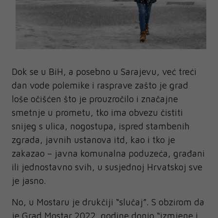
Dok se u BiH, a posebno u Sarajevu, već treći
dan vode polemike i rasprave zašto je grad
loše očišćen što je prouzročilo i značajne
smetnje u prometu, tko ima obvezu čistiti
snijeg s ulica, nogostupa, ispred stambenih
zgrada, javnih ustanova itd, kao i tko je
zakazao – javna komunalna poduzeća, građani
ili jednostavno svih, u susjednoj Hrvatskoj sve
je jasno.
No, u Mostaru je drukčiji “slučaj”. S obzirom da
je Grad Mostar 2022. godine donio “izmjene i