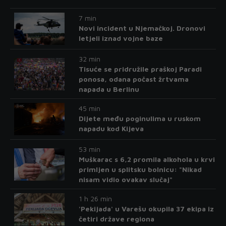
7 min
Novi incident u Njemačkoj. Dronovi
letjeli iznad vojne baze
32 min
Tisuće se pridružile praškoj Paradi
ponosa, odana počast žrtvama
napada u Berlinu
45 min
Dijete među poginulima u ruskom
napadu kod Kijeva
53 min
Muškarac s 6,2 promila alkohola u krvi
primljen u splitsku bolnicu: "Nikad
nisam vidio ovakav slučaj"
1 h 26 min
'Pekijada' u Varešu okupila 37 ekipa iz
četiri države regiona