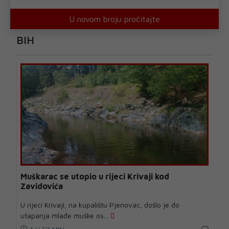
U novom broju pročitajte
BIH
Muškarac se utopio u rijeci Krivaji kod
Zavidovića
U rijeci Krivaji, na kupalištu Pjenovac, došlo je do
utapanja mlađe muške os...