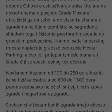
dopune Odluke o usklađivanju upisa titulara na
nekretninama u posjedu Grada Mostara”,
uknjiživši ga na sebe, a ne vlasnike stanara u
zgradama na čijem zemljištu su sagrađene,
slijedom toga i čišćenje prostora tih sada je na
gradskim poduzećima. Naime, sada ta parking
mjesta naplaćuje gradsko poduzeće Mostar
Parking, a ovo je i prijepor između stanara i
Grada čiji se sudski epilog tek očekuje.
Novčanom kaznom od 100 do 250 eura kaznit
će se fizička osoba, a od 600 do 1300 eura
pravna osoba ako ne očisti snijeg i led s krova
zgrade i nogostupa uz zgradu.
Suvlasnici višestambenih zgrada imaju obvezu
čistiti snijeg oko svojih zgrada, a pored obveze,