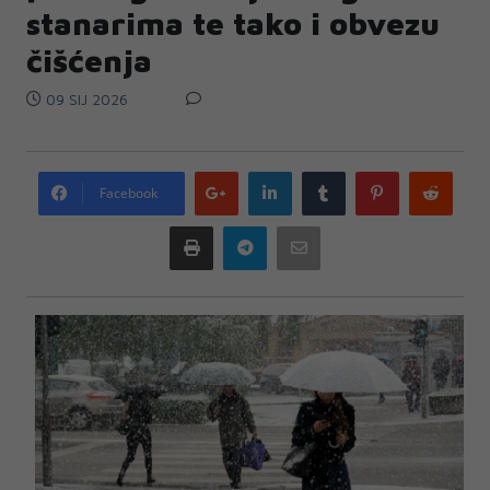
stanarima te tako i obvezu
čišćenja
09 SIJ 2026
Google
LinkedIn
Tumblr
Pinterest
Redd
Facebook
plus
Print
Telegram
Email