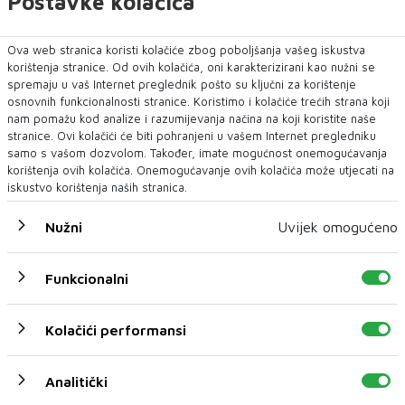
Postavke kolačića
pokretne naprave brinu vlasnici odnosno
korisnici kioska i pokretnih naprava, dok o
Ova web stranica koristi kolačiće zbog poboljšanja vašeg iskustva
uklanjanju snijega i leda s pločnika uz
korištenja stranice. Od ovih kolačića, oni karakterizirani kao nužni se
poslovne zgrade brinu pravne ili fizičke osobe
spremaju u vaš Internet preglednik pošto su ključni za korištenje
osnovnih funkcionalnosti stranice. Koristimo i kolačiće trećih strana koji
koje su vlasnici odnosno korisnici poslovnog
nam pomažu kod analize i razumijevanja načina na koji koristite naše
prostora u tim zgradama, a vlasnici i korisnici
stranice. Ovi kolačići će biti pohranjeni u vašem Internet pregledniku
samo s vašom dozvolom. Također, imate mogućnost onemogućavanja
lokala brinu o uklanjanju snijega i leda s
korištenja ovih kolačića. Onemogućavanje ovih kolačića može utjecati na
pločnika ispred uličnih lokala, navode s portala
iskustvo korištenja naših stranica.
ZGRADOnačelnik.hr.
Nužni
Uvijek omogućeno
Funkcionalni
MOSTAR
snijeg
Kolačići performansi
Analitički
NAJNOVIJE
NAJČITANIJE