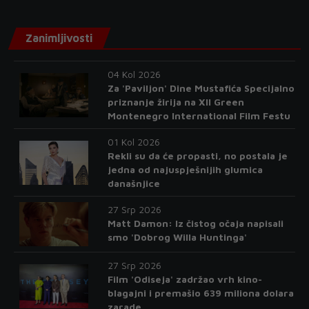
Zanimljivosti
04 Kol 2026
Za 'Paviljon' Dine Mustafića Specijalno
priznanje žirija na XII Green
Montenegro International Film Festu
01 Kol 2026
Rekli su da će propasti, no postala je
jedna od najuspješnijih glumica
današnjice
27 Srp 2026
Matt Damon: Iz čistog očaja napisali
smo 'Dobrog Willa Huntinga'
27 Srp 2026
Film 'Odiseja' zadržao vrh kino-
blagajni i premašio 639 miliona dolara
zarade