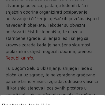
stvaranja poledica, padanja ledenih kiša i
snježnih oborina organizirati posipavanje,
održavanje i čišćenje pješačkih površina ispred
navedenih objekata. Također su obvezni
održavati i čistiti stepeništa, te ulaze u
stambene zgrade, uklanjati led i snijeg sa
krovova zgrada kada je narušena sigurnost
prolaznika uslijed mogućih oborina, prenosi
Republikainfo
.
I u Dugom Selu o uklanjanju snijega i leda s
pločnika uz zgrade, te neizgrađene građevne
parcele brinu vlasnici zgrada, odnosno vlasnici
ili korisnici stanova i poslovnih prostora u
zgradi i vlasnici građevnih parcela. Također o
uklanjanju snijega i leda s pločnika uz kioske i