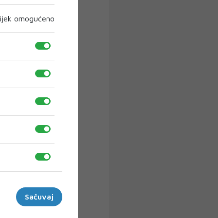
ijek omogućeno
Sačuvaj