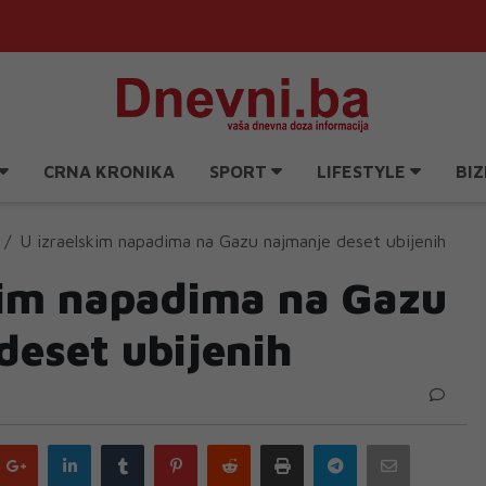
CRNA KRONIKA
SPORT
LIFESTYLE
BIZ
U izraelskim napadima na Gazu najmanje deset ubijenih
kim napadima na Gazu
deset ubijenih
Google
LinkedIn
Tumblr
Pinterest
Reddit
Print
Telegram
Email
plus