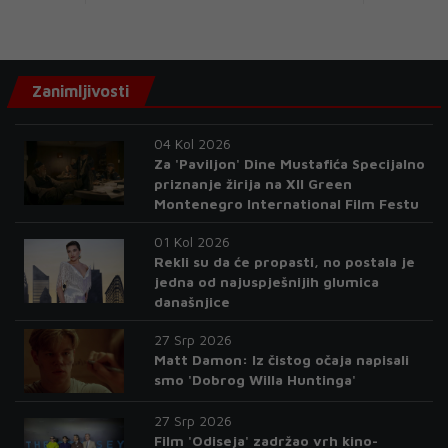
Zanimljivosti
04 Kol 2026
Za 'Paviljon' Dine Mustafića Specijalno
priznanje žirija na XII Green
Montenegro International Film Festu
01 Kol 2026
Rekli su da će propasti, no postala je
jedna od najuspješnijih glumica
današnjice
27 Srp 2026
Matt Damon: Iz čistog očaja napisali
smo 'Dobrog Willa Huntinga'
27 Srp 2026
Film 'Odiseja' zadržao vrh kino-