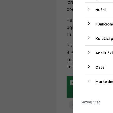
Izrael je pojačao sv
poražavanja Hamasa, č
Nužni
Hamasov neviđeni napa
Funkciona
uglavnom civila, sud
službenih podataka.
Kolačići
Prema ministarstvu z
4.335 ljudi je ubijeno
Analitički
čime je ukupan broj ž
civila, piše Fena.
Ostali
Marketin
Saznaj više
IZRAEL
Gaza