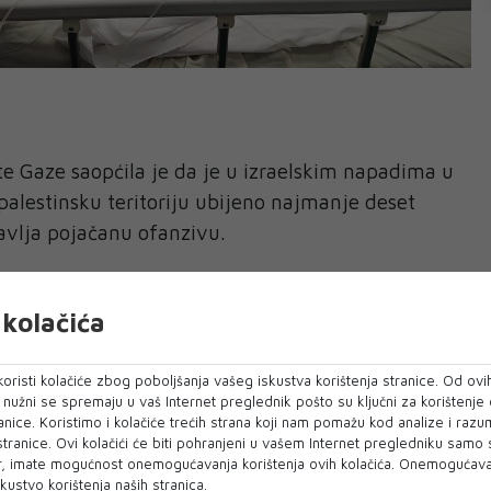
ite Gaze saopćila je da je u izraelskim napadima u
palestinsku teritoriju ubijeno najmanje deset
tavlja pojačanu ofanzivu.
sada je rezultat izraelskih napada od zore
-
gencije Mahmud Bassal za AFP, dodajući da su
kolačića
e gdje su se raseljeni civili sklonili u južnom
o i kuće u gradu Gazi i u centralnom gradu Deir
oristi kolačiće zbog poboljšanja vašeg iskustva korištenja stranice. Od ovih
o nužni se spremaju u vaš Internet preglednik pošto su ključni za korištenje
anice. Koristimo i kolačiće trećih strana koji nam pomažu kod analize i razu
 stranice. Ovi kolačići će biti pohranjeni u vašem Internet pregledniku samo
 odmah odgovorila na zahtjev AFP-a za komentar.
, imate mogućnost onemogućavanja korištenja ovih kolačića. Onemogućavan
kustvo korištenja naših stranica.