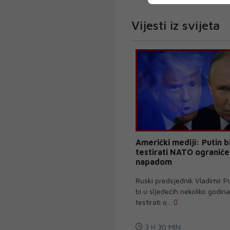
Vijesti iz svijeta
Američki mediji: Putin 
testirati NATO ogranič
napadom
Ruski predsjednik Vladimir 
bi u sljedećih nekoliko godin
testirati o...
3 H 30 MIN