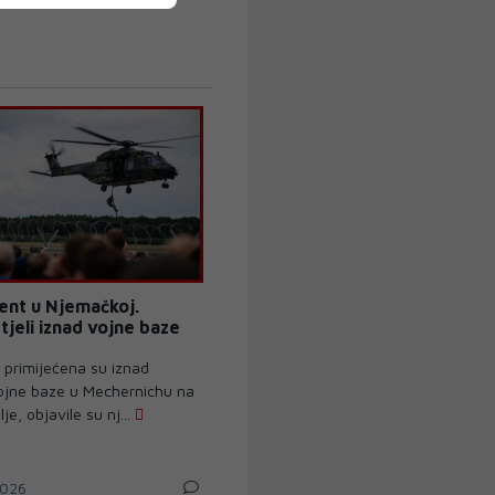
dent u Njemačkoj.
tjeli iznad vojne baze
primijećena su iznad
jne baze u Mechernichu na
e, objavile su nj...
026