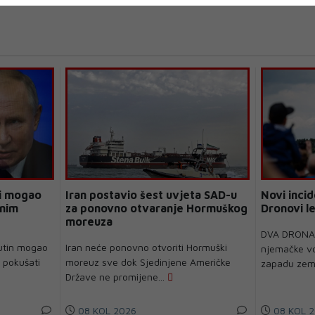
bi mogao
Iran postavio šest uvjeta SAD-u
Novi inci
enim
za ponovno otvaranje Hormuškog
Dronovi le
moreuza
DVA DRONA 
Putin mogao
Iran neće ponovno otvoriti Hormuški
njemačke vo
a pokušati
moreuz sve dok Sjedinjene Američke
zapadu zemlj
Države ne promijene...
08 KOL 2026
08 KOL 2