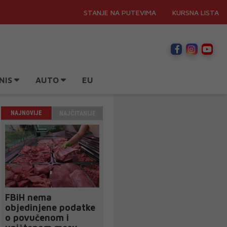
STANJE NA PUTEVIMA
KURSNA LISTA
NIS
AUTO
EU
NAJNOVIJE
NAJČITANIJE
FBiH nema
objedinjene podatke
o povučenom i