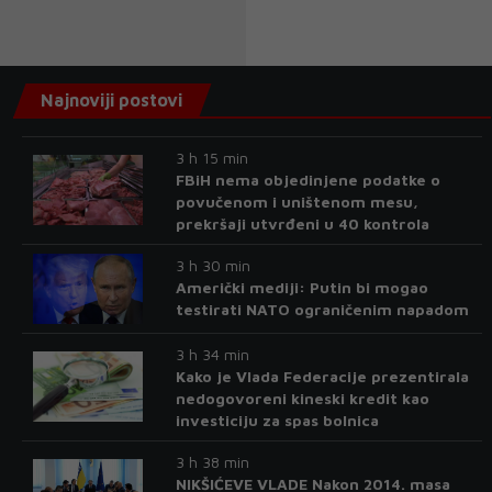
Najnoviji postovi
3 h 15 min
FBiH nema objedinjene podatke o
povučenom i uništenom mesu,
prekršaji utvrđeni u 40 kontrola
3 h 30 min
Američki mediji: Putin bi mogao
testirati NATO ograničenim napadom
3 h 34 min
Kako je Vlada Federacije prezentirala
nedogovoreni kineski kredit kao
investiciju za spas bolnica
3 h 38 min
NIKŠIĆEVE VLADE Nakon 2014. masa