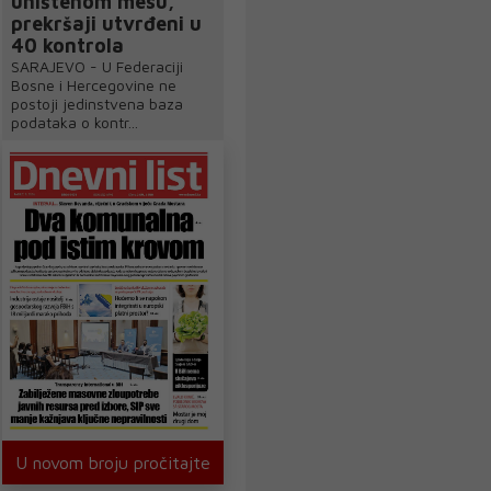
uništenom mesu,
prekršaji utvrđeni u
40 kontrola
SARAJEVO - U Federaciji
Bosne i Hercegovine ne
postoji jedinstvena baza
podataka o kontr...
U novom broju pročitajte