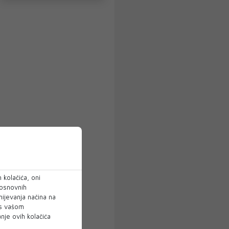
 kolačića, oni
 osnovnih
mijevanja načina na
 s vašom
je ovih kolačića