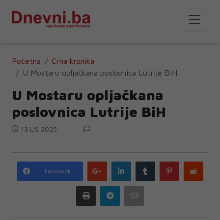
Početna
Crna kronika
U Mostaru opljačkana poslovnica Lutrije BiH
U Mostaru opljačkana
poslovnica Lutrije BiH
13 LIS 2025
Google
LinkedIn
Tumblr
Pinterest
Redd
Facebook
plus
Print
Telegram
Email