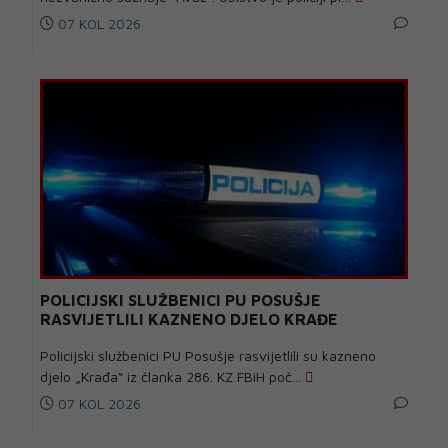
07 KOL 2026
POLICIJSKI SLUŽBENICI PU POSUŠJE
RASVIJETLILI KAZNENO DJELO KRAĐE
Policijski službenici PU Posušje rasvijetlili su kazneno
djelo „Krađa“ iz članka 286. KZ FBiH poč...
07 KOL 2026