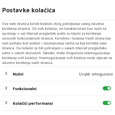
Postavke kolačića
Ova web stranica koristi kolačiće zbog poboljšanja vašeg iskustva
U novom broju pročitajte
korištenja stranice. Od ovih kolačića, oni karakterizirani kao nužni se
spremaju u vaš Internet preglednik pošto su ključni za korištenje
Crna kronika
osnovnih funkcionalnosti stranice. Koristimo i kolačiće trećih strana koji
nam pomažu kod analize i razumijevanja načina na koji koristite naše
stranice. Ovi kolačići će biti pohranjeni u vašem Internet pregledniku
samo s vašom dozvolom. Također, imate mogućnost onemogućavanja
korištenja ovih kolačića. Onemogućavanje ovih kolačića može utjecati na
iskustvo korištenja naših stranica.
Nužni
Uvijek omogućeno
Funkcionalni
Kolačići performansi
Požar na području Kanjine i Živašnice i dalje
aktivan, angažirani brojni vatrogasci i