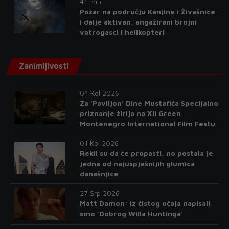
41 min
Požar na području Kanjine i Živašnice
i dalje aktivan, angažirani brojni
vatrogasci i helikopteri
Zanimljivosti
04 Kol 2026
Za 'Paviljon' Dine Mustafića Specijalno
priznanje žirija na XII Green
Montenegro International Film Festu
01 Kol 2026
Rekli su da će propasti, no postala je
jedna od najuspješnijih glumica
današnjice
27 Srp 2026
Matt Damon: Iz čistog očaja napisali
smo 'Dobrog Willa Huntinga'