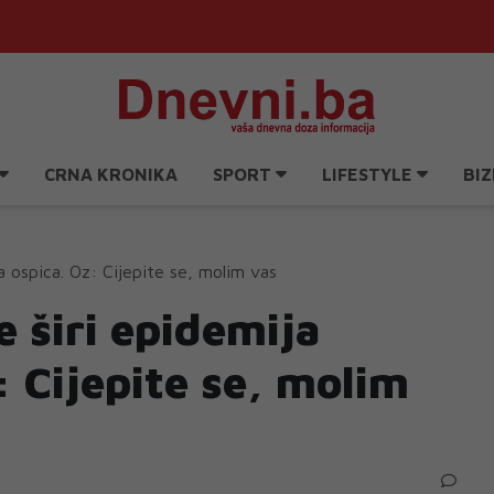
CRNA KRONIKA
SPORT
LIFESTYLE
BIZ
a ospica. Oz: Cijepite se, molim vas
 širi epidemija
: Cijepite se, molim