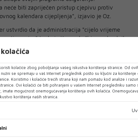
neće biti zapriječen pristup cjepivu protiv
ovnog kalendara cijepljenja", izjavio je Oz.
r ustvrdio da je administracija "cijelo vrijeme
e protiv ospica" te da je Kennedy "bio predvodnik
epivima nisu se pojavila u Kennedyjevom
kolačića
 emisiju "The Sunday Briefing" na Foxu, gdje je
 vrijeme Super Bowla (vjerojatno jogurt) te je
oristi kolačiće zbog poboljšanja vašeg iskustva korištenja stranice. Od ovih
jede odrezak s kiselim kupusom.
o nužni se spremaju u vaš Internet preglednik pošto su ključni za korištenje
anice. Koristimo i kolačiće trećih strana koji nam pomažu kod analize i razu
 stranice. Ovi kolačići će biti pohranjeni u vašem Internet pregledniku samo
ama za cijepljenje
, imate mogućnost onemogućavanja korištenja ovih kolačića. Onemogućavan
gogodišnji skepticizam ministra zdravstva prema
kustvo korištenja naših stranica.
jenje, kao i njegovo prijašnje suosjećanje s
Uv
om da cjepiva uzrokuju autizam, mogu utjecati
avstvene smjernice na način suprotan
lni
usu.