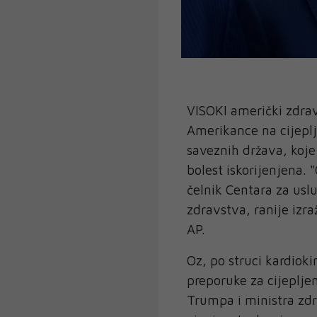
VISOKI američki zdra
Amerikance na cijeplj
saveznih država, koje
bolest iskorijenjena. 
čelnik Centara za uslu
zdravstva, ranije izr
AP.
Oz, po struci kardiok
preporuke za cijepljen
Trumpa i ministra zdr