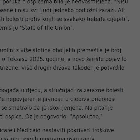
a poruka o ospicama bila je nedvosmislena. "Nisu
asne i nisu svi ljudi jednako podložni zarazi. Ali
h bolesti protiv kojih se svakako trebate cijepiti",
misiju "State of the Union".
olini s više stotina oboljelih premašila je broj
h u Teksasu 2025. godine, a novo žarište pojavilo
Arizone. Više drugih država također je potvrdilo
ogađaju djecu, a stručnjaci za zarazne bolesti
e nepovjerenje javnosti u cjepiva pridonosi
u se smatralo da je iskorijenjena. Na pitanje
ati ospica, Oz je odgovorio: "Apsolutno."
care i Medicaid nastaviti pokrivati troškove
 u sklopu svojih programa osiguranja.