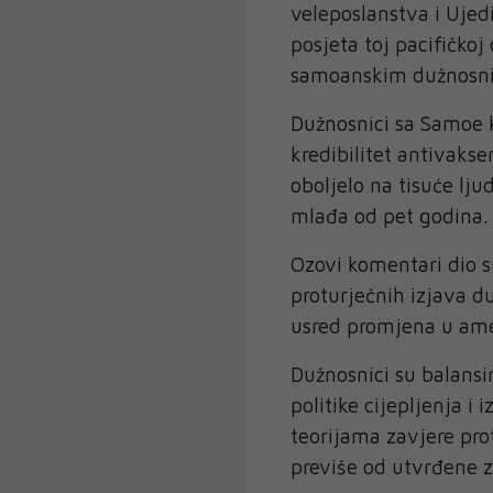
veleposlanstva i Uje
posjeta toj pacifičkoj
samoanskim dužnosni
Dužnosnici sa Samoe k
kredibilitet antivakse
oboljelo na tisuće lj
mlađa od pet godina.
Ozovi komentari dio 
proturječnih izjava d
usred promjena u amer
Dužnosnici su balansir
politike cijepljenja 
teorijama zavjere prot
previše od utvrđene z