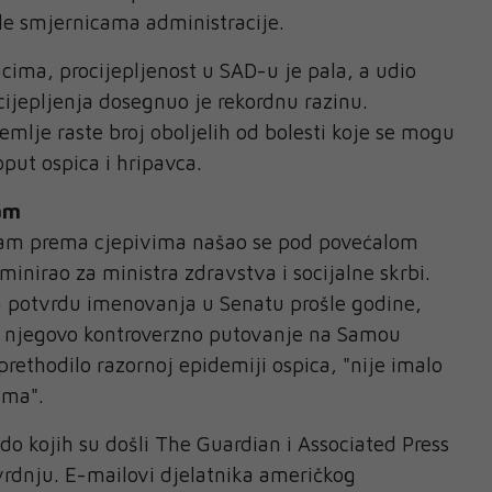
ile smjernicama administracije.
ima, procijepljenost u SAD-u je pala, a udio
cijepljenja dosegnuo je rekordnu razinu.
emlje raste broj oboljelih od bolesti koje se mogu
oput ospica i hripavca.
am
zam prema cjepivima našao se pod povećalom
inirao za ministra zdravstva i socijalne skrbi.
a potvrdu imenovanja u Senatu prošle godine,
a njegovo kontroverzno putovanje na Samou
prethodilo razornoj epidemiji ospica, "nije imalo
ima".
 kojih su došli The Guardian i Associated Press
vrdnju. E-mailovi djelatnika američkog