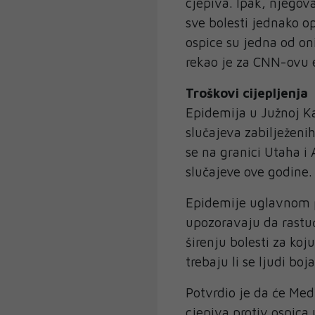
cjepiva. Ipak, njegov
sve bolesti jednako op
ospice su jedna od oni
rekao je za CNN-ovu e
Troškovi cijepljenja
Epidemija u Južnoj Kar
slučajeva zabilježeni
se na granici Utaha i 
slučajeve ove godine.
Epidemije uglavnom p
upozoravaju da rastuć
širenju bolesti za koj
trebaju li se ljudi boj
Potvrdio je da će Medi
cjepiva protiv ospica