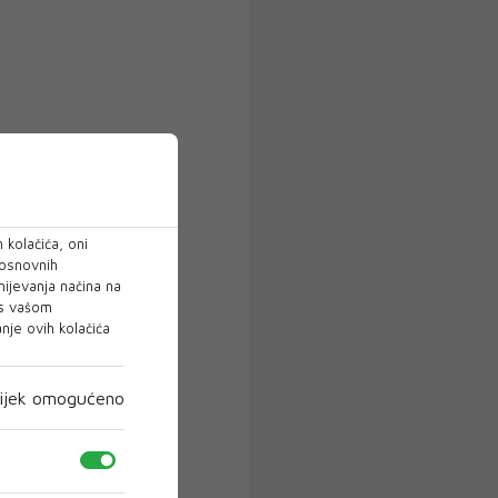
 kolačića, oni
 osnovnih
mijevanja načina na
 s vašom
je ovih kolačića
ijek omogućeno