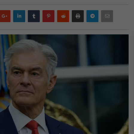
Google
LinkedIn
Tumblr
Pinterest
Reddit
Print
Telegram
Email
plus