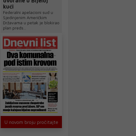
dvorane u Bijeloj
kući
Federalni apelacioni sud u
Sjedinjenim Američkim
Državama u petak je blokirao
plan preds...
U novom broju pročitajte