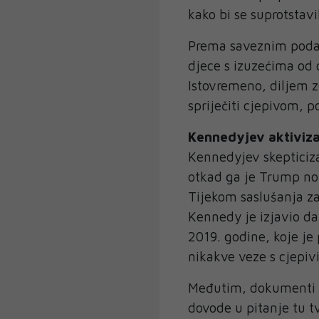
kako bi se suprotstav
Prema saveznim podac
djece s izuzećima od 
Istovremeno, diljem z
spriječiti cjepivom, p
Kennedyjev aktiviz
Kennedyjev skeptici
otkad ga je Trump nom
Tijekom saslušanja z
Kennedy je izjavio d
2019. godine, koje je 
nikakve veze s cjepiv
Međutim, dokumenti do
dovode u pitanje tu t