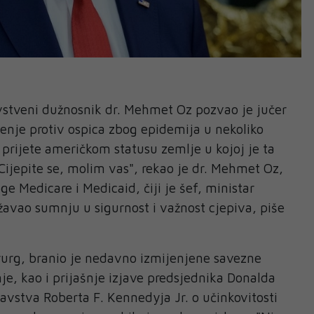
vstveni dužnosnik dr. Mehmet Oz pozvao je jučer
enje protiv ospica zbog epidemija u nekoliko
 prijete američkom statusu zemlje u kojoj je ta
"Cijepite se, molim vas", rekao je dr. Mehmet Oz,
ge Medicare i Medicaid, čiji je šef, ministar
ažavao sumnju u sigurnost i važnost cjepiva, piše
irurg, branio je nedavno izmijenjene savezne
je, kao i prijašnje izjave predsjednika Donalda
avstva Roberta F. Kennedyja Jr. o učinkovitosti