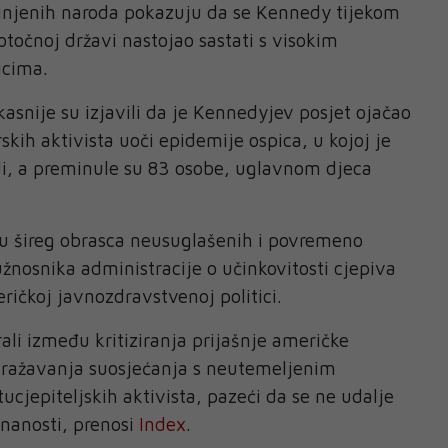
dinjenih naroda pokazuju da se Kennedy tijekom
 otočnoj državi nastojao sastati s visokim
cima.
asnije su izjavili da je Kennedyjev posjet ojačao
rskih aktivista uoči epidemije ospica, u kojoj je
udi, a preminule su 83 osobe, uglavnom djeca
su šireg obrasca neusuglašenih i povremeno
užnosnika administracije o učinkovitosti cjepiva
ičkoj javnozdravstvenoj politici.
ali između kritiziranja prijašnje američke
i izražavanja suosjećanja s neutemeljenim
ucjepiteljskih aktivista, pazeći da se ne udalje
nanosti, prenosi
Index
.