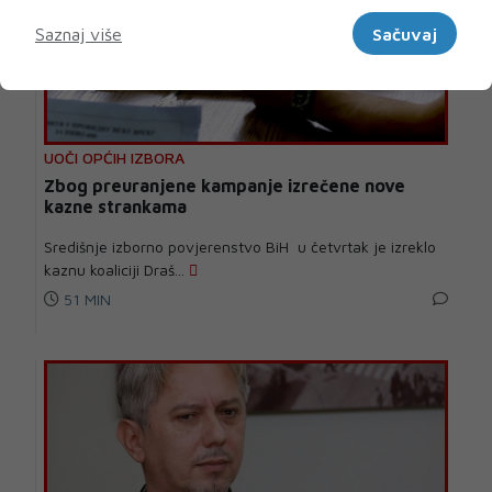
Marketinški
Saznaj više
Sačuvaj
UOČI OPĆIH IZBORA
Zbog preuranjene kampanje izrečene nove
kazne strankama
Središnje izborno povjerenstvo BiH u četvrtak je izreklo
kaznu koaliciji Draš...
51 MIN