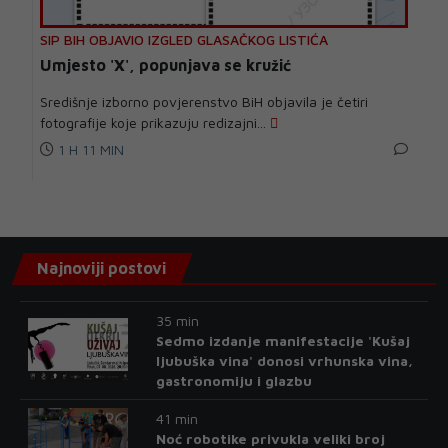
SIP BIH OBJAVIO IZGLED GLASAČKOG LISTIĆA
Umjesto 'X', popunjava se kružić
Središnje izborno povjerenstvo BiH objavila je četiri
fotografije koje prikazuju redizajni...
1 H 11 MIN
Najnoviji postovi
35 min
Sedmo izdanje manifestacije 'Kušaj
ljubuška vina' donosi vrhunska vina,
gastronomiju i glazbu
41 min
Noć robotike privukla veliki broj