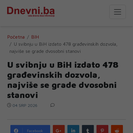
Početna
BIH
U svibnju u BiH izdato 478 građevinskih dozvola,
najviše se grade dvosobni stanovi
U svibnju u BiH izdato 478
građevinskih dozvola,
najviše se grade dvosobni
stanovi
04 SRP 2026
Google
LinkedIn
Tumblr
Pinterest
Redd
Facebook