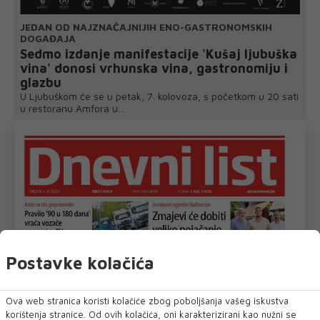
JEDAN OD NAJZNAČAJNIJIH ENO-GASTRONOMSKIH
DOGAĐAJA
Sedmo izdanje manifestacije 'Kušaj ljubuška
vina' donosi vrhunska vina, gastronomiju i
glazbu
U Ljubuškom će se u petak, 7. kolovoza, s početkom u 20 sati
u restoranu Amfora u...
Postavke kolačića
Ova web stranica koristi kolačiće zbog poboljšanja vašeg iskustva
korištenja stranice. Od ovih kolačića, oni karakterizirani kao nužni se