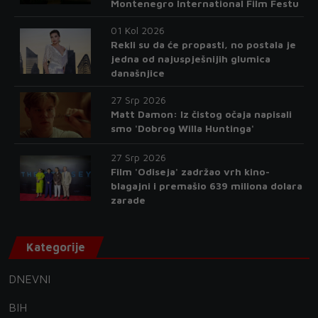
Montenegro International Film Festu
01 Kol 2026
Rekli su da će propasti, no postala je
jedna od najuspješnijih glumica
današnjice
27 Srp 2026
Matt Damon: Iz čistog očaja napisali
smo 'Dobrog Willa Huntinga'
27 Srp 2026
Film 'Odiseja' zadržao vrh kino-
blagajni i premašio 639 miliona dolara
zarade
Kategorije
DNEVNI
BIH