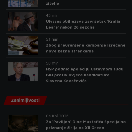
žitelja
45 min
Ulysses obilježava završetak 'Kralja
Leara' nakon 26 sezona
51 min
Zbog preuranjene kampanje izrečene
nove kazne strankama
58 min
HSP podnio apelaciju Ustavnom sudu
BiH protiv ovjere kandidature
Slavena Kovačevića
Zanimljivosti
04 Kol 2026
Za 'Paviljon' Dine Mustafića Specijalno
priznanje žirija na XII Green