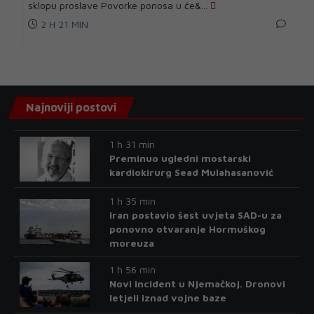
sklopu proslave Povorke ponosa u če&...
2 H 21 MIN
Najnoviji postovi
1 h 31 min
Preminuo ugledni mostarski
kardiokirurg Sead Mulahasanović
1 h 35 min
Iran postavio šest uvjeta SAD-u za
ponovno otvaranje Hormuškog
moreuza
1 h 56 min
Novi incident u Njemačkoj. Dronovi
letjeli iznad vojne baze