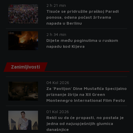
2 h 21 min
Tisuće se pridružile praškoj Paradi
ponosa, odana počast žrtvama
napada u Berlinu
2 h 34 min
Dijete među poginulima u ruskom
napadu kod Kijeva
Zanimljivosti
04 Kol 2026
Za 'Paviljon' Dine Mustafića Specijalno
priznanje žirija na XII Green
Montenegro International Film Festu
01 Kol 2026
Rekli su da će propasti, no postala je
jedna od najuspješnijih glumica
današnjice