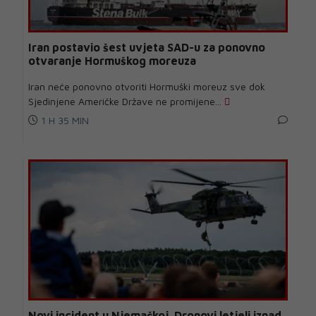
Iran postavio šest uvjeta SAD-u za ponovno
otvaranje Hormuškog moreuza
Iran neće ponovno otvoriti Hormuški moreuz sve dok
Sjedinjene Američke Države ne promijene...
1 H 35 MIN
Novi incident u Njemačkoj. Dronovi letjeli iznad