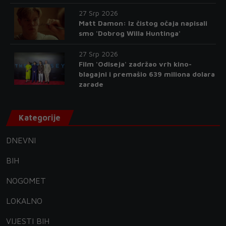
27 Srp 2026
Matt Damon: Iz čistog očaja napisali
smo 'Dobrog Willa Huntinga'
27 Srp 2026
Film 'Odiseja' zadržao vrh kino-
blagajni i premašio 639 miliona dolara
zarade
Kategorije
DNEVNI
BIH
NOGOMET
LOKALNO
VIJESTI BIH