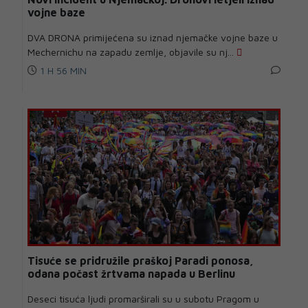
vojne baze
DVA DRONA primijećena su iznad njemačke vojne baze u
Mechernichu na zapadu zemlje, objavile su nj...
1 H 56 MIN
Tisuće se pridružile praškoj Paradi ponosa,
odana počast žrtvama napada u Berlinu
Deseci tisuća ljudi promarširali su u subotu Pragom u