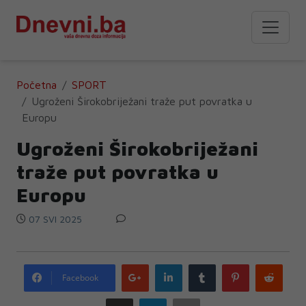
Početna
SPORT
Ugroženi Širokobriježani traže put povratka u
Europu
Ugroženi Širokobriježani
traže put povratka u
Europu
07 SVI 2025
Google
LinkedIn
Tumblr
Pinterest
Redd
Facebook
plus