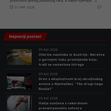
pozornosti ljetnog prelaznog roka, a nakon njemačk...
31 SRP 2026
Najnoviji postovi
05 Kol 2026
Otkriće naučnika iz Austrije: Neretva
u gornjem toku promijenila boju,
traži se nezavisna istraga
05 Kol 2026
Dron s eksplozivom kraj ukrajinskog
aviona u Njemačkoj. "Tko drugi nego
Rusija?"
05 Kol 2026
Italija suočena s rekordnom
prenatrpanošću zatvora