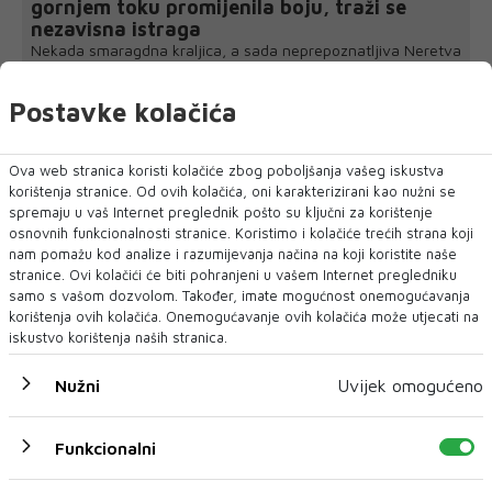
gornjem toku promijenila boju, traži se
nezavisna istraga
Nekada smaragdna kraljica, a sada neprepoznatljiva Neretva
u gornjem toku! Objavili su ...
Postavke kolačića
Ova web stranica koristi kolačiće zbog poboljšanja vašeg iskustva
korištenja stranice. Od ovih kolačića, oni karakterizirani kao nužni se
spremaju u vaš Internet preglednik pošto su ključni za korištenje
osnovnih funkcionalnosti stranice. Koristimo i kolačiće trećih strana koji
nam pomažu kod analize i razumijevanja načina na koji koristite naše
stranice. Ovi kolačići će biti pohranjeni u vašem Internet pregledniku
samo s vašom dozvolom. Također, imate mogućnost onemogućavanja
korištenja ovih kolačića. Onemogućavanje ovih kolačića može utjecati na
iskustvo korištenja naših stranica.
Nužni
Uvijek omogućeno
Funkcionalni