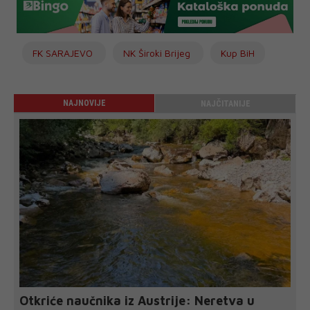
FK SARAJEVO
NK Široki Brijeg
Kup BiH
NAJNOVIJE
NAJČITANIJE
Otkriće naučnika iz Austrije: Neretva u