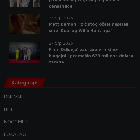
današnjice
27 Srp 2026
Matt Damon: Iz čistog očaja napisali
smo 'Dobrog Willa Huntinga'
27 Srp 2026
Film 'Odiseja' zadržao vrh kino-
blagajni i premašio 639 miliona dolara
zarade
Kategorije
DNEVNI
BIH
NOGOMET
LOKALNO