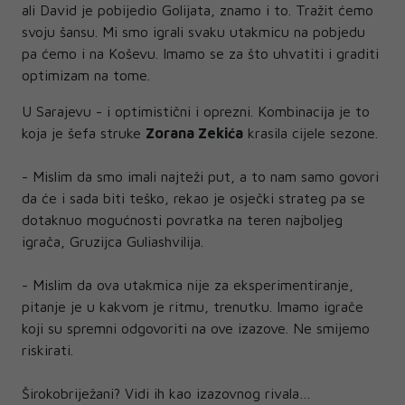
ali David je pobijedio Golijata, znamo i to. Tražit ćemo
svoju šansu. Mi smo igrali svaku utakmicu na pobjedu
pa ćemo i na Koševu. Imamo se za što uhvatiti i graditi
optimizam na tome.
U Sarajevu - i optimistični i oprezni. Kombinacija je to
koja je šefa struke
Zorana Zekića
krasila cijele sezone.
- Mislim da smo imali najteži put, a to nam samo govori
da će i sada biti teško, rekao je osječki strateg pa se
dotaknuo mogućnosti povratka na teren najboljeg
igrača, Gruzijca Guliashvilija.
- Mislim da ova utakmica nije za eksperimentiranje,
pitanje je u kakvom je ritmu, trenutku. Imamo igrače
koji su spremni odgovoriti na ove izazove. Ne smijemo
riskirati.
Širokobriježani? Vidi ih kao izazovnog rivala…