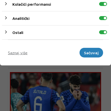
Kolačići performansi
Analitički
Ostali
Marketinški
U novom broju pročitajte
Saznaj više
Sačuvaj
SPORT