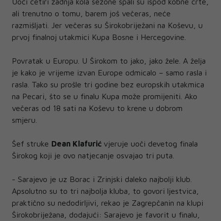
Uoči četiri zadnja kola sezone spali su ispod kobne crte,
ali trenutno o tomu, barem još večeras, neće
razmišljati. Jer večeras su Širokobriježani na Koševu, u
prvoj finalnoj utakmici Kupa Bosne i Hercegovine.
Povratak u Europu. U Širokom to jako, jako žele. A želja
je kako je vrijeme izvan Europe odmicalo – samo rasla i
rasla. Tako su prošle tri godine bez europskih utakmica
na Pecari, što se u finalu Kupa može promijeniti. Ako
večeras od 18 sati na Koševu to krene u dobrom
smjeru.
Šef struke
Dean Klafurić
vjeruje uoči devetog finala
Širokog koji je ovo natjecanje osvajao tri puta.
- Sarajevo je uz Borac i Zrinjski daleko najbolji klub.
Apsolutno su to tri najbolja kluba, to govori ljestvica,
praktično su nedodirljivi, rekao je Zagrepčanin na klupi
Širokobriježana, dodajući: Sarajevo je favorit u finalu,