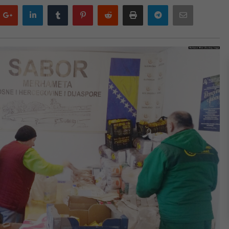
Google
LinkedIn
Tumblr
Pinterest
Reddit
Print
Telegram
Email
plus