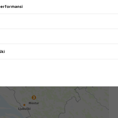
 performansi
ški