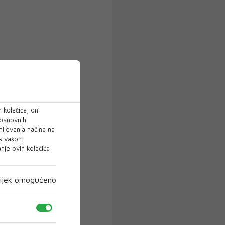
 kolačića, oni
 osnovnih
mijevanja načina na
 s vašom
je ovih kolačića
ijek omogućeno