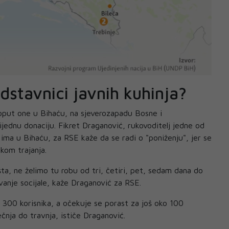
dstavnici javnih kuhinja?
poput one u Bihaću, na sjeverozapadu Bosne i
ijednu donaciju. Fikret Draganović, rukovoditelj jedne od
ih ima u Bihaću, za RSE kaže da se radi o "poniženju", jer se
kom trajanja.
a, ne želimo tu robu od tri, četiri, pet, sedam dana do
vanje socijale, kaže Draganović za RSE.
 300 korisnika, a očekuje se porast za još oko 100
ečnja do travnja, ističe Draganović.