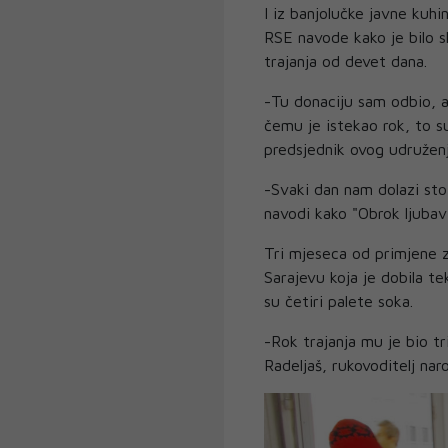
I iz banjolučke javne kuhi
RSE navode kako je bilo s
trajanja od devet dana.
-Tu donaciju sam odbio, a 
čemu je istekao rok, to s
predsjednik ovog udruženj
-Svaki dan nam dolazi sto
navodi kako "Obrok ljubavi
Tri mjeseca od primjene za
Sarajevu koja je dobila te
su četiri palete soka.
-Rok trajanja mu je bio tr
Radeljaš, rukovoditelj nar