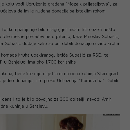
nje koju vodi Udruženje građana "Mozaik prijateljstva", za
lučajeva da im je nuđena donacija sa isteklim rokom
toj kompaniji nije bilo drago, jer nisam htio uzeti nešto
u bile mesne prerađevine u pitanju, kaže Miroslav Subašić,
a. Subašić dodaje kako su oni dobili donaciju u vidu kruha.
 komada kruha upakiranog, ističe Subašić za RSE, te
" u Banjaluci ima oko 1.700 korisnika.
kona, benefite nije osjetila ni narodna kuhinja Stari grad
k jednu donaciju, i to preko Udruženja "Pomozi ba". Dobili
i dana i to je bilo dovoljno za 300 obitelji, navodi Amir
odne kuhinje u Sarajevu.