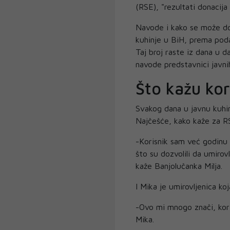
(RSE), "rezultati donacija
Navode i kako se može don
kuhinje u BiH, prema pod
Taj broj raste iz dana u d
navode predstavnici javni
Što kažu kor
Svakog dana u javnu kuhinj
Najčešće, kako kaže za R
-Korisnik sam već godinu 
što su dozvolili da umirovl
kaže Banjolučanka Milja.
I Mika je umirovljenica ko
-Ovo mi mnogo znači, kor
Mika.