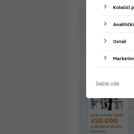
Kolačići
Analitički
Ostali
Marketin
Saznaj više