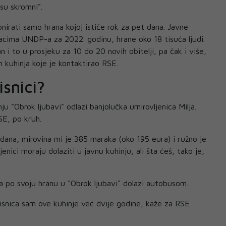
 su skromni".
irati samo hrana kojoj ističe rok za pet dana. Javne
acima UNDP-a za 2022. godinu, hrane oko 18 tisuća ljudi.
an i to u prosjeku za 10 do 20 novih obitelji, pa čak i više,
h kuhinja koje je kontaktirao RSE.
isnici?
u "Obrok ljubavi" odlazi banjolučka umirovljenica Milja.
SE, po kruh.
dana, mirovina mi je 385 maraka (oko 195 eura) i ružno je
jenici moraju dolaziti u javnu kuhinju, ali šta ćeš, tako je,
ja po svoju hranu u "Obrok ljubavi" dolazi autobusom.
isnica sam ove kuhinje već dvije godine, kaže za RSE