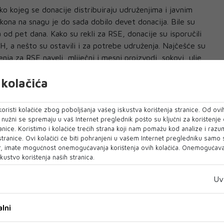
o kojeg se donacije distribuiraju udruženjima i javnim
kona na snagu je do sada dobilo devet donacija. Bile su
 od pet dana. Kako su rekli za RSE, donacije su isporučili
H, a nešto su ostavili i za potrebe udruženja. Najčešće su
nja za RSE naveli, mliječni i mesni proizvodi, sokovi, ulje,
kolačića
la je 60 tisuća maraka (30 tisuća eura). Dodaju i kako
 donacija biti u narednom periodu.
oristi kolačiće zbog poboljšanja vašeg iskustva korištenja stranice. Od ovih
o nužni se spremaju u vaš Internet preglednik pošto su ključni za korištenje
umanitarna organizacija koja svojim djelovanjem pomaže
anice. Koristimo i kolačiće trećih strana koji nam pomažu kod analize i razu
učju cijele Bosne i Hercegovine.
 stranice. Ovi kolačići će biti pohranjeni u vašem Internet pregledniku samo
, imate mogućnost onemogućavanja korištenja ovih kolačića. Onemogućavan
kustvo korištenja naših stranica.
Uv
lni