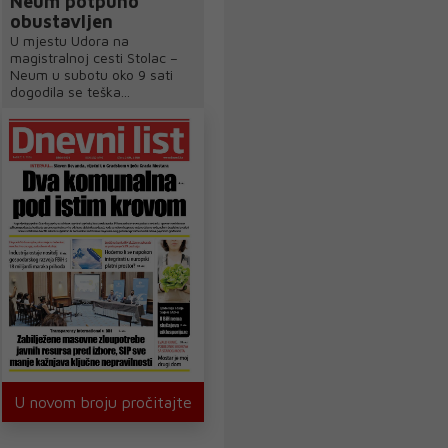
Neum potpuno
obustavljen
U mjestu Udora na
magistralnoj cesti Stolac –
Neum u subotu oko 9 sati
dogodila se teška...
U novom broju pročitajte