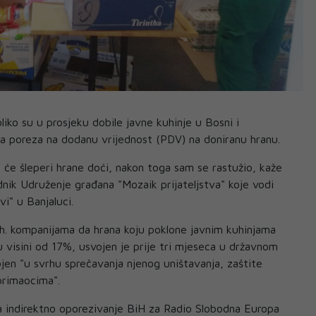
oliko su u prosjeku dobile javne kuhinje u Bosni i
a poreza na dodanu vrijednost (PDV) na doniranu hranu.
 će šleperi hrane doći, nakon toga sam se rastužio, kaže
dnik Udruženje građana "Mozaik prijateljstva" koje vodi
vi" u Banjaluci.
bh. kompanijama da hrana koju poklone javnim kuhinjama
visini od 17%, usvojen je prije tri mjeseca u državnom
jen "u svrhu sprečavanja njenog uništavanja, zaštite
 primaocima".
a indirektno oporezivanje BiH za Radio Slobodna Europa