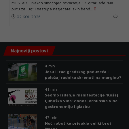
MOSTAR - Nakon sinoćnjeg otvaranja 12. gitarijade "Na
putu za jug" i nastupa natjecateljskih bend...
02 KOL 2026
Najnoviji postovi
4 min
Jesu li rad gradskog poduzeća i
položaj radnika skrenuti na marginu?
41 min
Sedmo izdanje manifestacije 'Kušaj
ljubuška vina' donosi vrhunska vina,
gastronomiju i glazbu
47 min
Noć robotike privukla veliki broj
žitelja