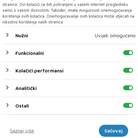
stranice. Ovi kolačići će biti pohranjeni u vašem Internet pregledniku
radnika skrenuti na marginu?
samo s vašom dozvolom. Također, imate mogućnost onemogućavanja
Većina otpuštenih radnika mostarskog gradskog poduzeća
korištenja ovih kolačića. Onemogućavanje ovih kolačića može utjecati na
'Komunalno' u četvrtak se ...
iskustvo korištenja naših stranica.
Nužni
Uvijek omogućeno
Funkcionalni
Kolačići performansi
Analitički
Ostali
Marketinški
Saznaj više
Sačuvaj