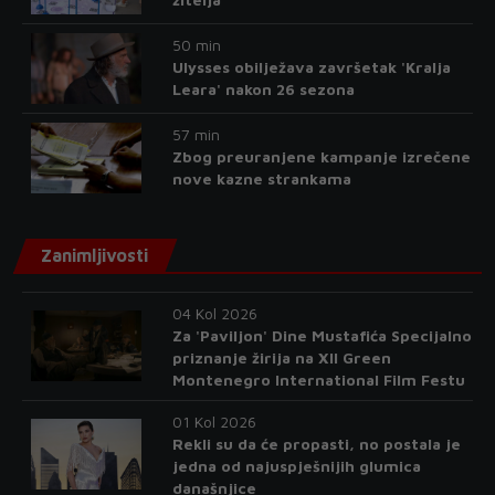
50 min
Ulysses obilježava završetak 'Kralja
Leara' nakon 26 sezona
57 min
Zbog preuranjene kampanje izrečene
nove kazne strankama
Zanimljivosti
04 Kol 2026
Za 'Paviljon' Dine Mustafića Specijalno
priznanje žirija na XII Green
Montenegro International Film Festu
01 Kol 2026
Rekli su da će propasti, no postala je
jedna od najuspješnijih glumica
današnjice