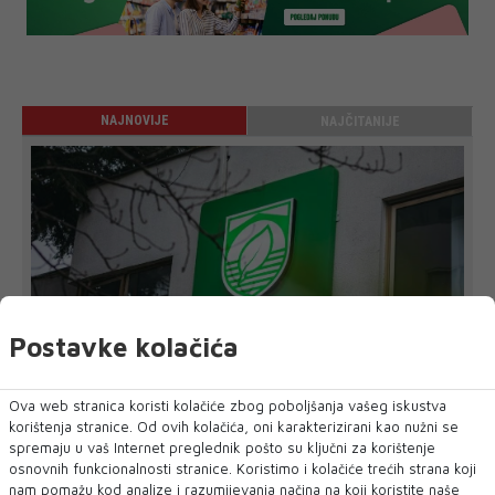
NAJNOVIJE
NAJČITANIJE
Postavke kolačića
Ova web stranica koristi kolačiće zbog poboljšanja vašeg iskustva
korištenja stranice. Od ovih kolačića, oni karakterizirani kao nužni se
spremaju u vaš Internet preglednik pošto su ključni za korištenje
STANJE U JP 'KOMUNALNO' MOSTAR NE PRESTAJE BITI
osnovnih funkcionalnosti stranice. Koristimo i kolačiće trećih strana koji
PITANJE PRIJEPORA
nam pomažu kod analize i razumijevanja načina na koji koristite naše
Jesu li rad gradskog poduzeća i položaj