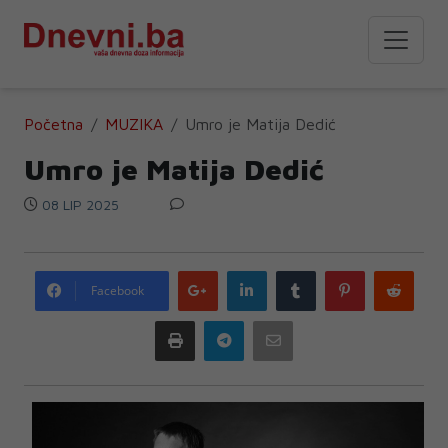
Početna
MUZIKA
Umro je Matija Dedić
Umro je Matija Dedić
08 LIP 2025
Google
LinkedIn
Tumblr
Pinterest
Redd
Facebook
plus
Print
Telegram
Email