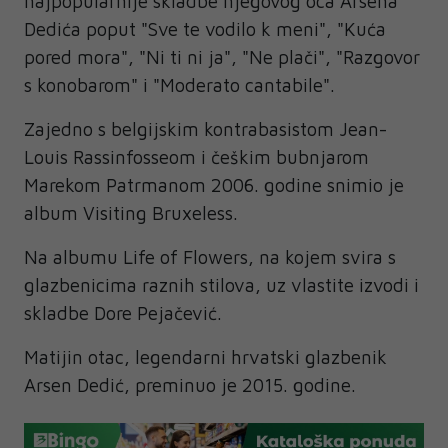
najpopularnije skladbe njegovog oca Arsena
Dedića poput "Sve te vodilo k meni", "Kuća
pored mora", "Ni ti ni ja", "Ne plači", "Razgovor
s konobarom" i "Moderato cantabile".
Zajedno s belgijskim kontrabasistom Jean-
Louis Rassinfosseom i češkim bubnjarom
Marekom Patrmanom 2006. godine snimio je
album Visiting Bruxeless.
Na albumu Life of Flowers, na kojem svira s
glazbenicima raznih stilova, uz vlastite izvodi i
skladbe Dore Pejačević.
Matijin otac, legendarni hrvatski glazbenik
Arsen Dedić, preminuo je 2015. godine.