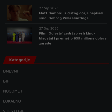
27 Srp 2026
Matt Damon: Iz čistog očaja napisali
smo 'Dobrog Willa Huntinga'
27 Srp 2026
Film 'Odiseja' zadržao vrh kino-
blagajni i premašio 639 miliona dolara
zarade
Kategorije
DNEVNI
BIH
NOGOMET
LOKALNO
VIJESTI BIH