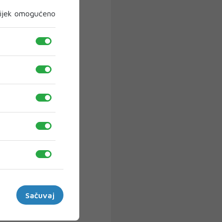
ijek omogućeno
Sačuvaj