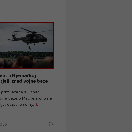
dent u Njemačkoj.
tjeli iznad vojne baze
primijećena su iznad
jne baze u Mechernichu na
e, objavile su nj...
026