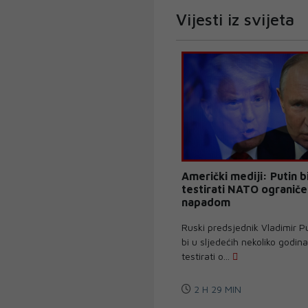
Vijesti iz svijeta
Američki mediji: Putin 
testirati NATO ogranič
napadom
Ruski predsjednik Vladimir 
bi u sljedećih nekoliko godin
testirati o...
2 H 29 MIN