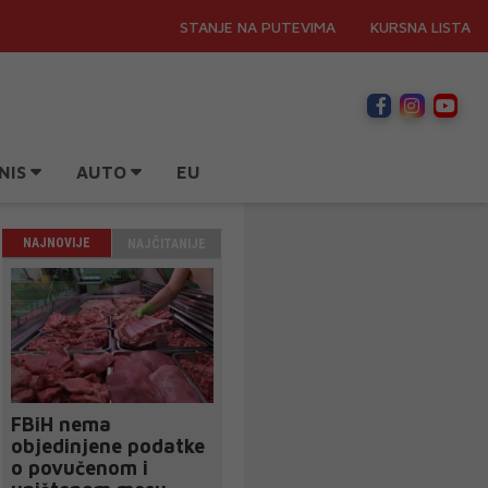
STANJE NA PUTEVIMA
KURSNA LISTA
NIS
AUTO
EU
NAJNOVIJE
NAJČITANIJE
FBiH nema
objedinjene podatke
o povučenom i