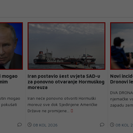
bi mogao
Iran postavio šest uvjeta SAD-u
Novi inci
enim
za ponovno otvaranje Hormuškog
Dronovi le
moreuza
DVA DRONA 
Putin mogao
Iran neće ponovno otvoriti Hormuški
njemačke vo
a pokušati
moreuz sve dok Sjedinjene Američke
zapadu zemlj
Države ne promijene...
08 KOL 2026
08 KOL 2