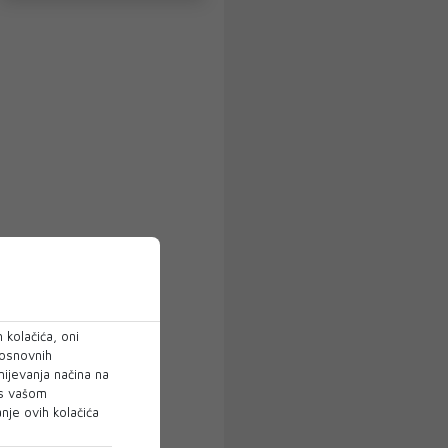
 kolačića, oni
 osnovnih
mijevanja načina na
 s vašom
je ovih kolačića