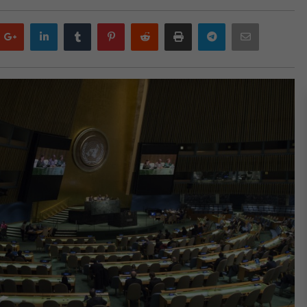
Google
LinkedIn
Tumblr
Pinterest
Reddit
Print
Telegram
Email
plus