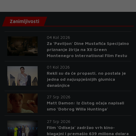
Zanimljivosti
04 Kol 2026
Za 'Paviljon' Dine Mustafića Specijalno
priznanje žirija na XII Green
Montenegro International Film Festu
01 Kol 2026
Rekli su da će propasti, no postala je
jedna od najuspješnijih glumica
današnjice
27 Srp 2026
Matt Damon: Iz čistog očaja napisali
smo 'Dobrog Willa Huntinga'
27 Srp 2026
Film 'Odiseja' zadržao vrh kino-
blagajni i premašio 639 miliona dolara