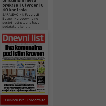
uništenom mesu,
prekršaji utvrđeni u
40 kontrola
SARAJEVO - U Federaciji
Bosne i Hercegovine ne
postoji jedinstvena baza
podataka o kontr...
U novom broju pročitajte