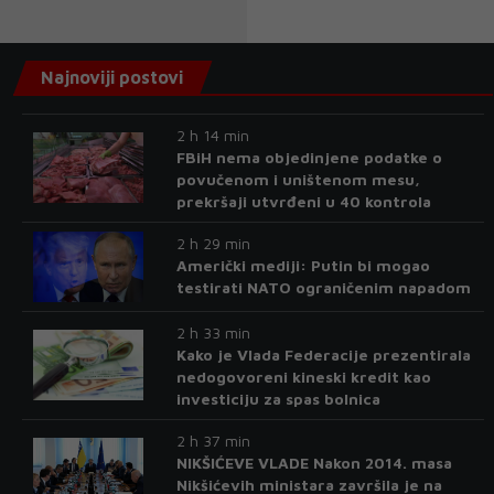
Najnoviji postovi
2 h 14 min
FBiH nema objedinjene podatke o
povučenom i uništenom mesu,
prekršaji utvrđeni u 40 kontrola
2 h 29 min
Američki mediji: Putin bi mogao
testirati NATO ograničenim napadom
2 h 33 min
Kako je Vlada Federacije prezentirala
nedogovoreni kineski kredit kao
investiciju za spas bolnica
2 h 37 min
NIKŠIĆEVE VLADE Nakon 2014. masa
Nikšićevih ministara završila je na