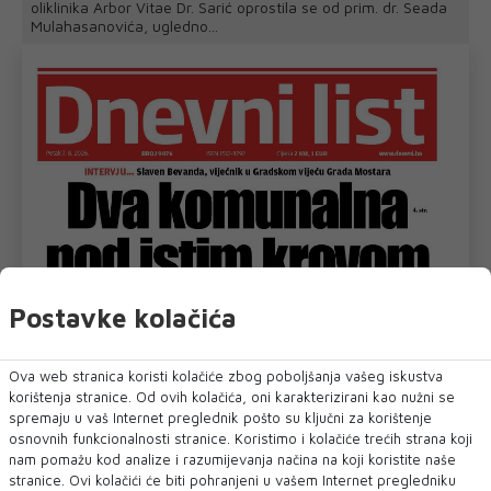
oliklinika Arbor Vitae Dr. Sarić oprostila se od prim. dr. Seada
Mulahasanovića, ugledno...
Postavke kolačića
Ova web stranica koristi kolačiće zbog poboljšanja vašeg iskustva
korištenja stranice. Od ovih kolačića, oni karakterizirani kao nužni se
spremaju u vaš Internet preglednik pošto su ključni za korištenje
osnovnih funkcionalnosti stranice. Koristimo i kolačiće trećih strana koji
nam pomažu kod analize i razumijevanja načina na koji koristite naše
stranice. Ovi kolačići će biti pohranjeni u vašem Internet pregledniku