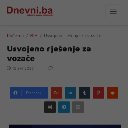
Početna
BIH
Usvojeno rješenje za vozače
Usvojeno rješenje za
vozače
15 SVI 2026
Google
LinkedIn
Tumblr
Pinterest
Redd
Facebook
plus
Print
Telegram
Email