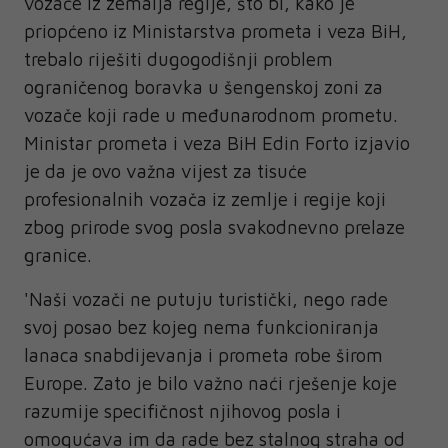
vozače iz zemalja regije, što bi, kako je
priopćeno iz Ministarstva prometa i veza BiH,
trebalo riješiti dugogodišnji problem
ograničenog boravka u šengenskoj zoni za
vozače koji rade u međunarodnom prometu.
Ministar prometa i veza BiH Edin Forto izjavio
je da je ovo važna vijest za tisuće
profesionalnih vozača iz zemlje i regije koji
zbog prirode svog posla svakodnevno prelaze
granice.
'Naši vozači ne putuju turistički, nego rade
svoj posao bez kojeg nema funkcioniranja
lanaca snabdijevanja i prometa robe širom
Europe. Zato je bilo važno naći rješenje koje
razumije specifičnost njihovog posla i
omogućava im da rade bez stalnog straha od