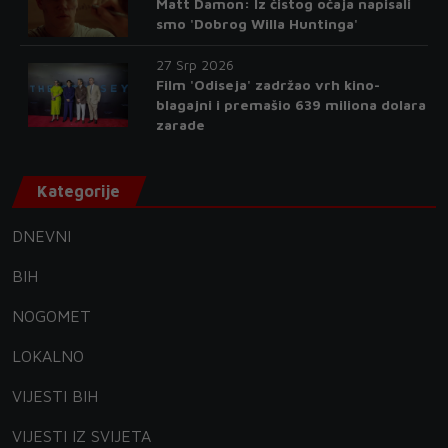
Matt Damon: Iz čistog očaja napisali
smo 'Dobrog Willa Huntinga'
27 Srp 2026
Film 'Odiseja' zadržao vrh kino-
blagajni i premašio 639 miliona dolara
zarade
Kategorije
DNEVNI
BIH
NOGOMET
LOKALNO
VIJESTI BIH
VIJESTI IZ SVIJETA