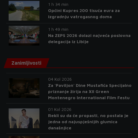
1 h 34 min
Općini Kupres 200 tisuća eura za
izgradnju vatrogasnog doma
1 h 49 min
Na ZEPS 2026 dolazi najveća poslovna
delegacija iz Libije
Zanimljivosti
04 Kol 2026
Za 'Paviljon' Dine Mustafića Specijalno
priznanje žirija na XII Green
Montenegro International Film Festu
01 Kol 2026
Rekli su da će propasti, no postala je
jedna od najuspješnijih glumica
današnjice