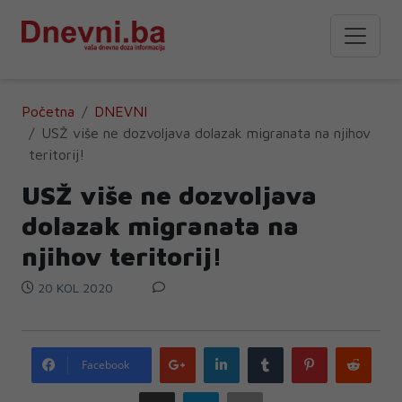
Početna
DNEVNI
USŽ više ne dozvoljava dolazak migranata na njihov
teritorij!
USŽ više ne dozvoljava
dolazak migranata na
njihov teritorij!
20 KOL 2020
Google
LinkedIn
Tumblr
Pinterest
Redd
Facebook
plus