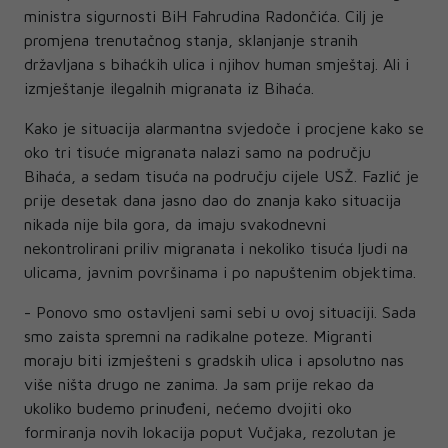
ministra sigurnosti BiH Fahrudina Radončića. Cilj je
promjena trenutačnog stanja, sklanjanje stranih
državljana s bihaćkih ulica i njihov human smještaj. Ali i
izmještanje ilegalnih migranata iz Bihaća.
Kako je situacija alarmantna svjedoče i procjene kako se
oko tri tisuće migranata nalazi samo na području
Bihaća, a sedam tisuća na području cijele USŽ. Fazlić je
prije desetak dana jasno dao do znanja kako situacija
nikada nije bila gora, da imaju svakodnevni
nekontrolirani priliv migranata i nekoliko tisuća ljudi na
ulicama, javnim površinama i po napuštenim objektima.
- Ponovo smo ostavljeni sami sebi u ovoj situaciji. Sada
smo zaista spremni na radikalne poteze. Migranti
moraju biti izmješteni s gradskih ulica i apsolutno nas
više ništa drugo ne zanima. Ja sam prije rekao da
ukoliko budemo prinuđeni, nećemo dvojiti oko
formiranja novih lokacija poput Vučjaka, rezolutan je