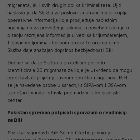
migranata, ali i svih drugih oblika kriminaliteta. Ujić
naglasio je da Služba za poslove sa strancima prikuplja
operativne informacija koje prosljeđuje nadležnim
agencijama za provođenje zakona, a posebno kada je u
pitanju razmjena informacija u vezi sa krijumčarenjem,
trgovinom ljudima i borbom protiv terorizma čime
Služba daje značajan doprinos bezbjednosti BiH.
Dodaje se da je Služba u proteklom periodu
identificirala 20 migranata za koje je utvrđeno da mogu
predstavljati prijetnju javnom poretku i sigurnost BiH
te je navedene osobe u saradnji s SIPA-om i OSA-om
uspješno locirala i stavila pod nadzor u Imigracijski
centar.
Pakistan spreman potpisati sporazum o readmisiji
sa BiH
Ministar sigurnosti BiH Selmo Cikotić primio je
veleposlanika Pakistana u BiH Muhammada Khalida Raoa