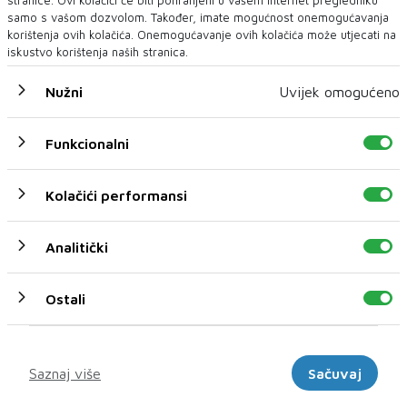
stranice. Ovi kolačići će biti pohranjeni u vašem Internet pregledniku
readmisiji sa BiH, kako bi se migranti porijeklom s
samo s vašom dozvolom. Također, imate mogućnost onemogućavanja
prostora Pakistana kasnije mogli transportirati u svoju
korištenja ovih kolačića. Onemogućavanje ovih kolačića može utjecati na
zemlju porijekla.
iskustvo korištenja naših stranica.
Nužni
Uvijek omogućeno
Funkcionalni
MIGRANTI
USŽ
Kolačići performansi
NAJNOVIJE
NAJČITANIJE
Analitički
Ostali
Marketinški
Saznaj više
Sačuvaj