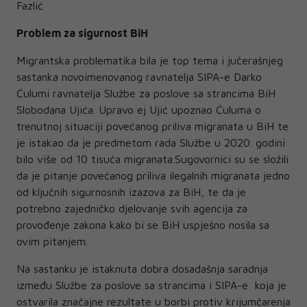
Fazlić
Problem za sigurnost BiH
Migrantska problematika bila je top tema i jučerašnjeg
sastanka novoimenovanog ravnatelja SIPA-e Darko
Ćulumi ravnatelja Službe za poslove sa strancima BiH
Slobodana Ujića. Upravo ej Ujić upoznao Ćuluma o
trenutnoj situaciji povećanog priliva migranata u BiH te
je istakao da je predmetom rada Službe u 2020. godini
bilo više od 10 tisuća migranata.Sugovornici su se složili
da je pitanje povećanog priliva ilegalnih migranata jedno
od ključnih sigurnosnih izazova za BiH, te da je
potrebno zajedničko djelovanje svih agencija za
provođenje zakona kako bi se BiH uspješno nosila sa
ovim pitanjem.
Na sastanku je istaknuta dobra dosadašnja saradnja
između Službe za poslove sa strancima i SIPA-e koja je
ostvarila značajne rezultate u borbi protiv krijumčarenja