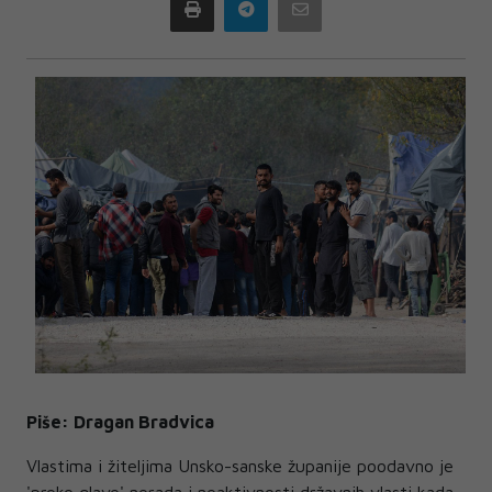
Print
Telegram
Email
Piše: Dragan Bradvica
Vlastima i žiteljima Unsko-sanske županije poodavno je
'preko glave' nerada i neaktivnosti državnih vlasti kada