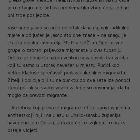
je u pitanju migrantska problematika zbog čega jedino
oni trpe posljedice.
Više nego jasno su prije desetak dana najavili radikalne
mjere a od jučer je jasno što one znače – na snagu je
stupila odluka ravnatelja MUP-a USŽ-a i Operativne
grupe o zabrani prijevoza migranata u ovu županiju.
Odluka je donijeta nakon velikog nezadovoljstva žitelja
koji su samo u utorak navečer u mjestu Purići kod
Velike Kladuše sprečavali prolazak ilegalnih migranata.
Žitelji i policija bili su na punktu do dva sata iza ponoći
i kontrolirali su svako vozilo za koje su posumnjali da bi
moglo da prevozi migrante.
- Autobusi koji prevoze migrante bit će zaustavljeni na
entitetskoj liniji i na ulazu u Unsko-sansku županiju,
navedeno je u Odluci, ali kako će to izgledati u praksi
ostaje vidjeti.