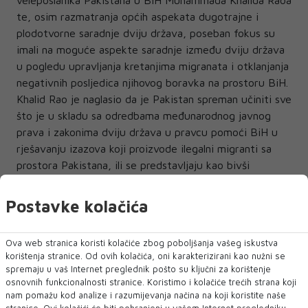
te, osim razmatranja općih aspekata dugotrajne i
plodotvorne saradnje dviju država, poseban fokus su
imali na moguće aspekte saradnje između dviju država
u pogledu upravljanja kretanjima migranata i otklanjanja
negativnih posljedica njihovog boravka na prostoru BiH.
Khalid Rao je naglasio da je Pakistan spreman učiniti sve
što je u skladu sa odredbama međunarodnog javnog
prava i zakonima dviju država u pravcu pomoći BiH u
rješavanju izazova koji proizvode ilegalni migranti sa
prostora Pakistana, ili se predstavljaju kao bivši
pakistanski državljani, dodajući da je čest slučaj da se
migranti s prostora Afganistana i Bangladeša, kao i iz
Postavke kolačića
indijskog dijela Kašmira, predstavljaju kao državljani
Pakistana. Prihvatio poziv Cikotića da se nakon
Ova web stranica koristi kolačiće zbog poboljšanja vašeg iskustva
prikupljanja dodatnih spoznaja o aspektima krize
korištenja stranice. Od ovih kolačića, oni karakterizirani kao nužni se
organiziraju potrebne aktivnosti u cilju realizacije
spremaju u vaš Internet preglednik pošto su ključni za korištenje
načelno utvrđenih mehanizama saradnje, a posebno u
osnovnih funkcionalnosti stranice. Koristimo i kolačiće trećih strana koji
nam pomažu kod analize i razumijevanja načina na koji koristite naše
pravcu spremnosti IR Pakistana da potpiše sporazum o