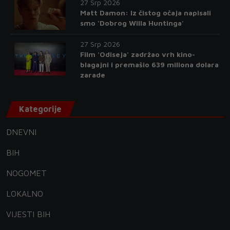
27 Srp 2026
Matt Damon: Iz čistog očaja napisali
smo 'Dobrog Willa Huntinga'
27 Srp 2026
Film 'Odiseja' zadržao vrh kino-
blagajni i premašio 639 miliona dolara
zarade
Kategorije
DNEVNI
BIH
NOGOMET
LOKALNO
VIJESTI BIH