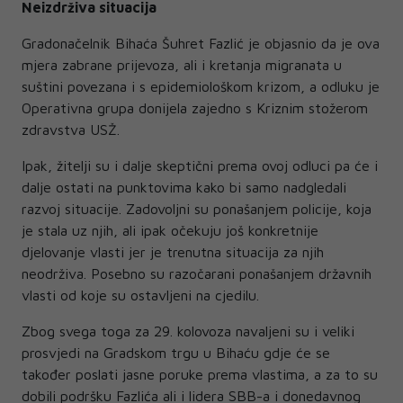
Neizdrživa situacija
Gradonačelnik Bihaća Šuhret Fazlić je objasnio da je ova
mjera zabrane prijevoza, ali i kretanja migranata u
suštini povezana i s epidemiološkom krizom, a odluku je
Operativna grupa donijela zajedno s Kriznim stožerom
zdravstva USŽ.
Ipak, žitelji su i dalje skeptični prema ovoj odluci pa će i
dalje ostati na punktovima kako bi samo nadgledali
razvoj situacije. Zadovoljni su ponašanjem policije, koja
je stala uz njih, ali ipak očekuju još konkretnije
djelovanje vlasti jer je trenutna situacija za njih
neodrživa. Posebno su razočarani ponašanjem državnih
vlasti od koje su ostavljeni na cjedilu.
Zbog svega toga za 29. kolovoza navaljeni su i veliki
prosvjedi na Gradskom trgu u Bihaću gdje će se
također poslati jasne poruke prema vlastima, a za to su
dobili podršku Fazlića ali i lidera SBB-a i donedavnog