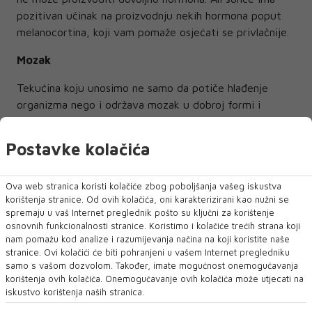
pozitivan učinak na proizvodnju nekih hormona poput
melanocortina, koji vam pomaže osjećati se privlačnije.
Mozak
Tekućina koju unosimo ne samo da potiče hlađenje
organizma nego i održava mozak u dobroj formi i
funkcionalnim. Mozak se sastoji od 70 posto vode te
njezin nedostatak onemogućuje ispravan rad
Postavke kolačića
neurotransmitera, što otežava obavljanje svakodnevnih
zadataka. Povišena temperatura iznad 42 stupnja
Ova web stranica koristi kolačiće zbog poboljšanja vašeg iskustva
Celzijeva može trajno oštetiti mozak, a najugroženiji je
korištenja stranice. Od ovih kolačića, oni karakterizirani kao nužni se
dio zadužen za koordinaciju i pokrete.
spremaju u vaš Internet preglednik pošto su ključni za korištenje
osnovnih funkcionalnosti stranice. Koristimo i kolačiće trećih strana koji
nam pomažu kod analize i razumijevanja načina na koji koristite naše
stranice. Ovi kolačići će biti pohranjeni u vašem Internet pregledniku
samo s vašom dozvolom. Također, imate mogućnost onemogućavanja
korištenja ovih kolačića. Onemogućavanje ovih kolačića može utjecati na
LJETOVANJE
iskustvo korištenja naših stranica.