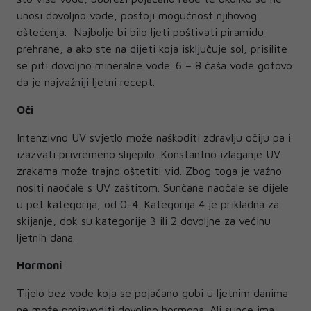
unosi dovoljno vode, postoji mogućnost njihovog
oštećenja. Najbolje bi bilo ljeti poštivati piramidu
prehrane, a ako ste na dijeti koja isključuje sol, prisilite
se piti dovoljno mineralne vode. 6 – 8 čaša vode gotovo
da je najvažniji ljetni recept.
Oči
Intenzivno UV svjetlo može naškoditi zdravlju očiju pa i
izazvati privremeno slijepilo. Konstantno izlaganje UV
zrakama može trajno oštetiti vid. Zbog toga je važno
nositi naočale s UV zaštitom. Sunčane naočale se dijele
u pet kategorija, od 0-4. Kategorija 4 je prikladna za
skijanje, dok su kategorije 3 ili 2 dovoljne za većinu
ljetnih dana.
Hormoni
Tijelo bez vode koja se pojačano gubi u ljetnim danima
ne može proizvoditi dovoljno hormona. Ali sunce ima