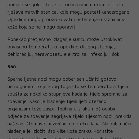
počinje se guliti. To je prirodan način na koji se tijelo
rješava mrtvih stanica, koje mogu postati kancerogene.
Opekline mogu prouzrokovati i oštećenja u stanicama
kože koja se ne mogu oporaviti.
Ponekad pretjerano izlaganje suncu može uzrokovati
povišenu temperaturu, opekline drugog stupnja,
dehidraciju, neravnotežu elektrolita, infekciju i šok.
San
Sparne ljetne noći mogu dobar san učiniti gotovo
nemogućim. To je zbog toga što se temperatura tijela
spušta za nekoliko stupnjeva kada je tijelo spremno za
spavanje. Kako je hlađenje tijela ljeti otežano,
organizam teže zaspi. Toplina u zraku i loš odabir
odjeće za spavanje zagrijava tijelo tijekom noći, prekida
naš san, što nas čini živčanima preko dana. Najbolji način
hlađenja je izložiti što više kože zraku. Koristite
pamučnu posteljinu, a prije spavanja najbolje bi bilo