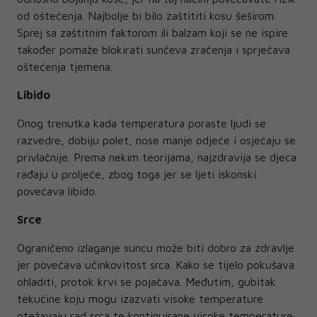
od oštećenja. Najbolje bi bilo zaštititi kosu šeširom.
Sprej sa zaštitnim faktorom ili balzam koji se ne ispire
također pomaže blokirati sunčeva zračenja i sprječava
oštećenja tjemena.
Libido
Onog trenutka kada temperatura poraste ljudi se
razvedre, dobiju polet, nose manje odjeće i osjećaju se
privlačnije. Prema nekim teorijama, najzdravija se djeca
rađaju u proljeće, zbog toga jer se ljeti iskonski
povećava libido.
Srce
Ograničeno izlaganje suncu može biti dobro za zdravlje
jer povećava učinkovitost srca. Kako se tijelo pokušava
ohladiti, protok krvi se pojačava. Međutim, gubitak
tekućine koju mogu izazvati visoke temperature
otežavaju rad srca te kontinuirane visoke temperature