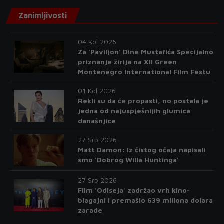
Zanimljivosti
04 Kol 2026
Za 'Paviljon' Dine Mustafića Specijalno
priznanje žirija na XII Green
Montenegro International Film Festu
01 Kol 2026
Rekli su da će propasti, no postala je
jedna od najuspješnijih glumica
današnjice
27 Srp 2026
Matt Damon: Iz čistog očaja napisali
smo 'Dobrog Willa Huntinga'
27 Srp 2026
Film 'Odiseja' zadržao vrh kino-
blagajni i premašio 639 miliona dolara
zarade