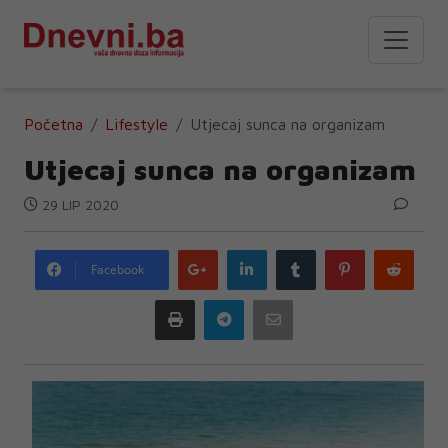
Početna
Lifestyle
Utjecaj sunca na organizam
Utjecaj sunca na organizam
29 LIP 2020
Google
LinkedIn
Tumblr
Pinterest
Redd
Facebook
plus
Print
Telegram
Email