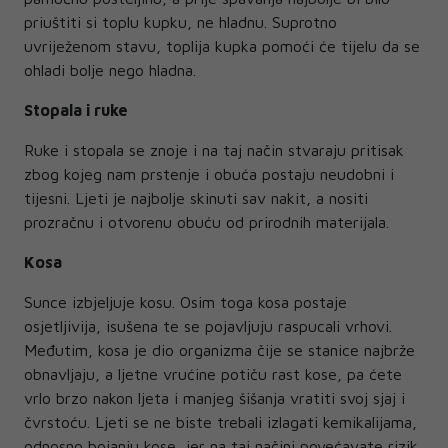
priuštiti si toplu kupku, ne hladnu. Suprotno
uvriježenom stavu, toplija kupka pomoći će tijelu da se
ohladi bolje nego hladna.
Stopala i ruke
Ruke i stopala se znoje i na taj način stvaraju pritisak
zbog kojeg nam prstenje i obuća postaju neudobni i
tijesni. Ljeti je najbolje skinuti sav nakit, a nositi
prozračnu i otvorenu obuću od prirodnih materijala.
Kosa
Sunce izbjeljuje kosu. Osim toga kosa postaje
osjetljivija, isušena te se pojavljuju raspucali vrhovi.
Međutim, kosa je dio organizma čije se stanice najbrže
obnavljaju, a ljetne vrućine potiču rast kose, pa ćete
vrlo brzo nakon ljeta i manjeg šišanja vratiti svoj sjaj i
čvrstoću. Ljeti se ne biste trebali izlagati kemikalijama,
odnosno bojanju kose, jer na taj načini povećavate rizik