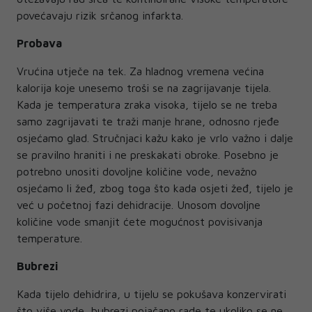
povećavaju rizik srčanog infarkta.
Probava
Vrućina utječe na tek. Za hladnog vremena većina
kalorija koje unesemo troši se na zagrijavanje tijela.
Kada je temperatura zraka visoka, tijelo se ne treba
samo zagrijavati te traži manje hrane, odnosno rjeđe
osjećamo glad. Stručnjaci kažu kako je vrlo važno i dalje
se pravilno hraniti i ne preskakati obroke. Posebno je
potrebno unositi dovoljne količine vode, nevažno
osjećamo li žeđ, zbog toga što kada osjeti žeđ, tijelo je
već u početnoj fazi dehidracije. Unosom dovoljne
količine vode smanjit ćete mogućnost povisivanja
temperature.
Bubrezi
Kada tijelo dehidrira, u tijelu se pokušava konzervirati
što više vode, bubrezi pojačano rade te ukoliko se ne