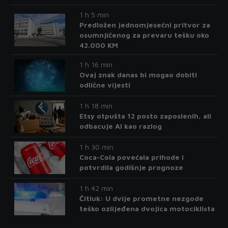
1 h 5 min
Predložen jednomjesečni pritvor za
osumnjičenog za prevaru tešku oko
42.000 KM
1 h 16 min
Ovaj znak danas bi mogao dobiti
odlične vijesti
1 h 18 min
Etsy otpušta 12 posto zaposlenih, ali
odbacuje AI kao razlog
1 h 30 min
Coca-Cola povećala prihode i
potvrdila godišnje prognoze
1 h 42 min
Čitluk: U dvije prometne nezgode
teško ozlijeđena dvojica motociklista