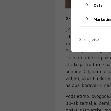
Ostali
Predstavljanje turis
Marketin
„Kristijan je prepozn
istaknuo prirodne lje
Saznaj više
koju je ovdje doživio.
Grada Ljubuškog, koje
će imati priliku upozn
atrakcija, kulturne b
ponude. Cilj nam je p
vidjeti, okusiti i doži
na duži boravak u naš
Podsjetimo, ovogodišn
30-ak zemalja. Zemlja
tvrtki iz Hrvatske, mo