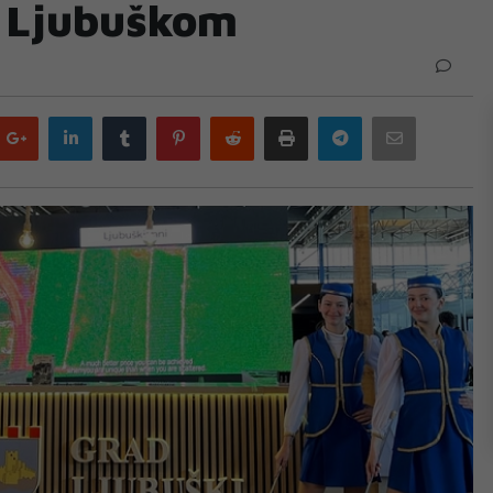
 Ljubuškom
Google
LinkedIn
Tumblr
Pinterest
Reddit
Print
Telegram
Email
plus