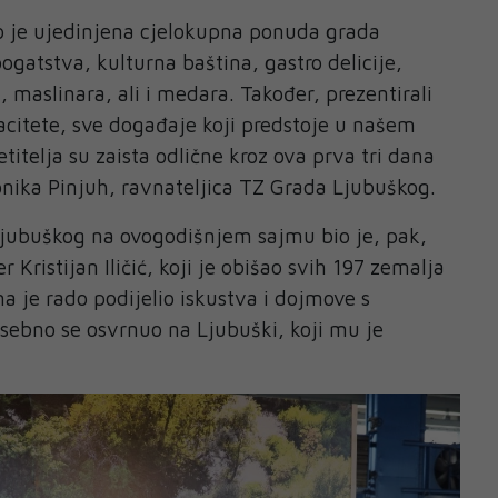
o je ujedinjena cjelokupna ponuda grada
ogatstva, kulturna baština, gastro delicije,
 maslinara, ali i medara. Također, prezentirali
citete, sve događaje koji predstoje u našem
etitelja su zaista odlične kroz ova prva tri dana
onika Pinjuh, ravnateljica TZ Grada Ljubuškog.
jubuškog na ovogodišnjem sajmu bio je, pak,
r Kristijan Iličić, koji je obišao svih 197 zemalja
ima je rado podijelio iskustva i dojmove s
sebno se osvrnuo na Ljubuški, koji mu je