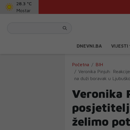
28.3 °C
Mostar
DNEVNI.BA
VIJESTI
Početna
BIH
Veronika Pinjuh: Reakcije
na duži boravak u Ljubušk
Veronika 
posjetitel
želimo pot