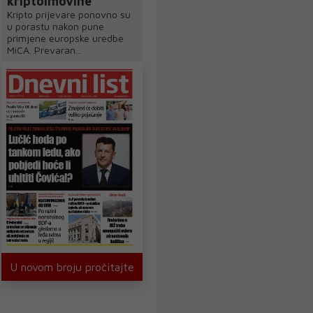
kriptoimovine
Kripto prijevare ponovno su
u porastu nakon pune
primjene europske uredbe
MiCA. Prevaran...
U novom broju pročitajte