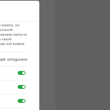
 kolačića, oni
 osnovnih
mijevanja načina na
 s vašom
je ovih kolačića
ijek omogućeno