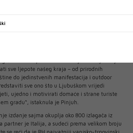
tičkog vodiča
ški
ao potencijal Ljubuškog i s oduševljenjem
pote, bogatu kulturnu baštinu i toplinu domaćina
 Sve to bit će objedinjeno u turističkom vodiču
g ćemo sutra predstaviti na sajmu. Posjetitelji
ati sve ljepote našeg kraja – od prirodnih
aštine do jedinstvenih manifestacija i outdoor
redstaviti sve ono što u Ljubuškom vrijedi
vjeti, ujedno i motivirati domaće i strane turiste
em gradu“, istaknula je Pinjuh.
je izdanje sajma okuplja oko 800 izlagača iz
 partner je Italija, a sudeći prema velikom broju
že se reći da je RH najvažniji vanjsko-trgovinski