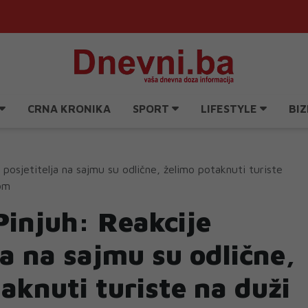
CRNA KRONIKA
SPORT
LIFESTYLE
BIZ
 posjetitelja na sajmu su odlične, želimo potaknuti turiste
om
Pinjuh: Reakcije
ja na sajmu su odlične,
aknuti turiste na duži