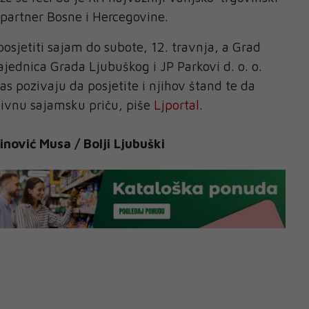
 partner Bosne i Hercegovine.
posjetiti sajam do subote, 12. travnja, a Grad
ajednica Grada Ljubuškog i JP Parkovi d. o. o.
s pozivaju da posjetite i njihov štand te da
tivnu sajamsku priču, piše
Ljportal
.
nović Musa / Bolji Ljubuški