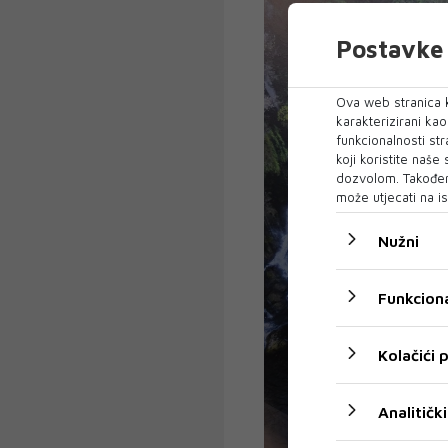
Postavke 
Ova web stranica k
karakterizirani ka
funkcionalnosti str
koji koristite naše
dozvolom. Također
može utjecati na is
Nužni
Funkciona
Kolačići
Analitički