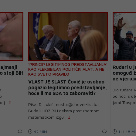
'PRINCIP LEGITIMNOG PREDSTAVLJANJA'
najmanji
Rudari u j
KAO FLEKSIBILAN POLITIČKI ALAT, A NE
o stoji BiH
omogući ž
KAO SVETO PRAVILO
ne vjeruju
VLAST JE SLAST Čović je osobno
pogazio legitimno predstavljanje,
o
Dio rudara 
hoće li mu SDA to zaboraviti?
o
od noći s ut
oj...
jami 'Raspot
Piše: D. Lukić mostar@dnevni-list.ba
Bude li HDZ BiH nekom postizbornom
matematikom izgu...
42 MIN
1 H 48 M