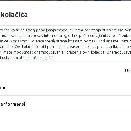
kolačića
oristi kolačiće zbog poboljšanja vašeg iskustva korištenja stranice. Od ovih
o nužni se spremaju u vaš Internet preglednik pošto su ključni za korištenje
anice. Koristimo i kolačiće trećih strana koji nam pomažu kod analize i razu
 stranice. Ovi kolačići će biti pohranjeni u vašem Internet pregledniku samo
, imate mogućnost onemogućavanja korištenja ovih kolačića. Onemogućavan
kustvo korištenja naših stranica.
Uv
lni
 performansi