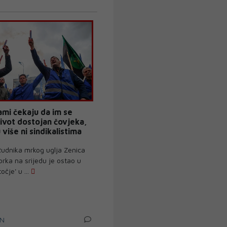
ami čekaju da im se
ivot dostojan čovjeka,
 više ni sindikalistima
Rudnika mrkog uglja Zenica
orka na srijedu je ostao u
očje' u ...
IN