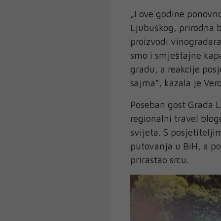
„I ove godine ponovn
Ljubuškog, prirodna b
proizvodi vinogradara,
smo i smještajne kapa
gradu, a reakcije posj
sajma“, kazala je Ver
Poseban gost Grada L
regionalni travel bloge
svijeta. S posjetitelj
putovanja u BiH, a po
prirastao srcu.