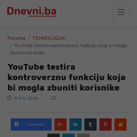
Početna
TEHNOLOGIJA
YouTube testira kontroverznu funkciju koja bi mogla
zbuniti korisnike
YouTube testira
kontroverznu funkciju koja
bi mogla zbuniti korisnike
18 STU 2024
Google
LinkedIn
Tumblr
Pinterest
Redd
Facebook
plus