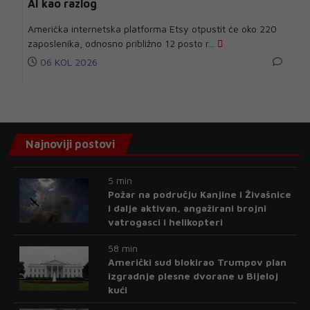
AI kao razlog
Američka internetska platforma Etsy otpustit će oko 220
zaposlenika, odnosno približno 12 posto r...
06 KOL 2026
Najnoviji postovi
5 min
Požar na području Kanjine i Živašnice
i dalje aktivan, angažirani brojni
vatrogasci i helikopteri
58 min
Američki sud blokirao Trumpov plan
izgradnje plesne dvorane u Bijeloj
kući