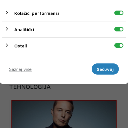
Kolačići performansi
Analitički
Ostali
Marketinški
Saznaj više
Sačuvaj
U novom broju pročitajte
TEHNOLOGIJA