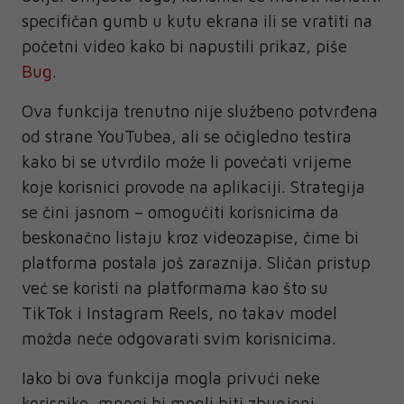
specifičan gumb u kutu ekrana ili se vratiti na
početni video kako bi napustili prikaz, piše
Bug
.
Ova funkcija trenutno nije službeno potvrđena
od strane YouTubea, ali se očigledno testira
kako bi se utvrdilo može li povećati vrijeme
koje korisnici provode na aplikaciji. Strategija
se čini jasnom – omogućiti korisnicima da
beskonačno listaju kroz videozapise, čime bi
platforma postala još zaraznija. Sličan pristup
već se koristi na platformama kao što su
TikTok i Instagram Reels, no takav model
možda neće odgovarati svim korisnicima.
Iako bi ova funkcija mogla privući neke
korisnike, mnogi bi mogli biti zbunjeni