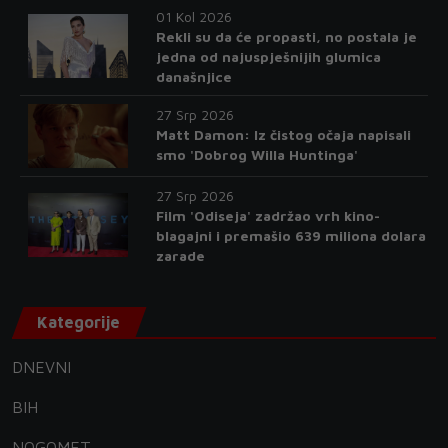
01 Kol 2026
Rekli su da će propasti, no postala je
jedna od najuspješnijih glumica
današnjice
27 Srp 2026
Matt Damon: Iz čistog očaja napisali
smo 'Dobrog Willa Huntinga'
27 Srp 2026
Film 'Odiseja' zadržao vrh kino-
blagajni i premašio 639 miliona dolara
zarade
Kategorije
DNEVNI
BIH
NOGOMET