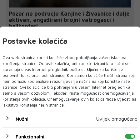
Požar na području Kanjine i Živašnice i dalje
aktivan, angažirani brojni vatrogasci i
helikopteri
Požar na području Kanjine i Živašnice kod Konjica i dalje je
aktivan, a na terenu su svi...
Postavke kolačića
Ova web stranica koristi kolačiće zbog poboljšanja vašeg iskustva
korištenja stranice. Od ovih kolačića, oni karakterizirani kao nužni se
spremaju u vaš Internet preglednik pošto su ključni za korištenje
osnovnih funkcionalnosti stranice. Koristimo i kolačiće trećih strana koji
nam pomažu kod analize i razumijevanja načina na koji koristite naše
stranice. Ovi kolačići će biti pohranjeni u vašem Internet pregledniku
samo s vašom dozvolom. Također, imate mogućnost onemogućavanja
korištenja ovih kolačića. Onemogućavanje ovih kolačića može utjecati na
iskustvo korištenja naših stranica.
Nužni
Uvijek omogućeno
Funkcionalni