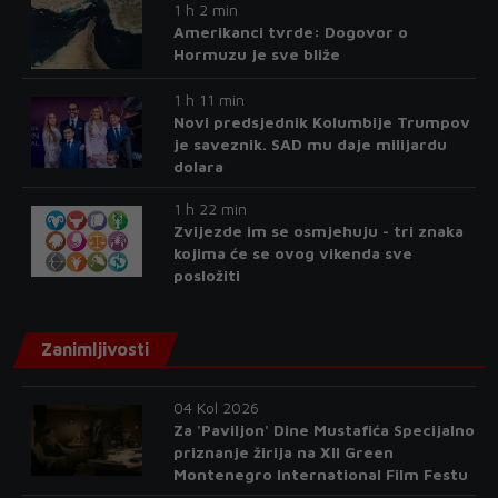
1 h 2 min
Amerikanci tvrde: Dogovor o
Hormuzu je sve bliže
1 h 11 min
Novi predsjednik Kolumbije Trumpov
je saveznik. SAD mu daje milijardu
dolara
1 h 22 min
Zvijezde im se osmjehuju - tri znaka
kojima će se ovog vikenda sve
posložiti
Zanimljivosti
04 Kol 2026
Za 'Paviljon' Dine Mustafića Specijalno
priznanje žirija na XII Green
Montenegro International Film Festu