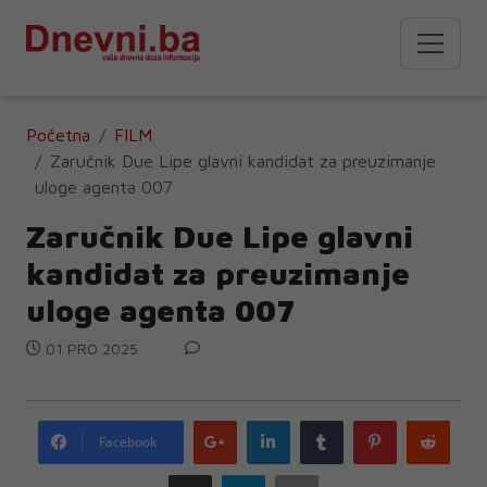
Početna
FILM
Zaručnik Due Lipe glavni kandidat za preuzimanje
uloge agenta 007
Zaručnik Due Lipe glavni
kandidat za preuzimanje
uloge agenta 007
01 PRO 2025
Google
LinkedIn
Tumblr
Pinterest
Redd
Facebook
plus