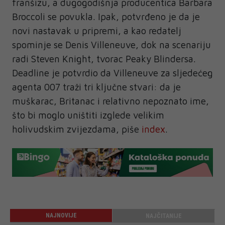
franšizu, a dugogodišnja producentica Barbara
Broccoli se povukla. Ipak, potvrđeno je da je
novi nastavak u pripremi, a kao redatelj
spominje se Denis Villeneuve, dok na scenariju
radi Steven Knight, tvorac Peaky Blindersa.
Deadline je potvrdio da Villeneuve za sljedećeg
agenta 007 traži tri ključne stvari: da je
muškarac, Britanac i relativno nepoznato ime,
što bi moglo uništiti izglede velikim
holivudskim zvijezdama, piše
index
.
NAJNOVIJE
NAJČITANIJE