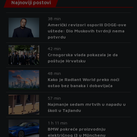
Najnoviji postovi
38 min
Američki revizori osporili DOGE-ove
uštede: Dio Muskovih tvrdnji nema
potvrdu
42 min
Crnogorska vlada pokazala je da
poštuje Hrvatsku
48 min
Kako je Radiant World preko noći
ostao bez banaka i dobavljača
57 min
Najmanje sedam mrtvih u napadu u
školi u Tajlandu
1 h 11 min
BMW pokreće proizvodnju
električnog i3 u Münchenu