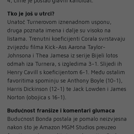
4, čime je postao glavni kandidat.
Tko je još u utrci?
Unatoč Turnerovom iznenadnom usponu,
druga poznata imena i dalje su visoko na
listama. Trenutni koeficijenti Corala svrstavaju
zvijezdu filma Kick-Ass Aarona Taylor-
Johnsona i Thea Jamesa iz serije Bijeli lotos
odmah iza Turnera, s izgledima 3-1. Slijedi ih
Henry Cavill s koeficijentom 6-1. Među ostalim
favoritima spominju se Anthony Boyle (10-1),
Harris Dickinson (12-1) te Jack Lowden i James
Norton (obojica s 16-1).
Budućnost franšize i komentari glumaca
Budućnost Bonda postala je pomalo neizvjesna
nakon što je Amazon MGM Studios preuzeo