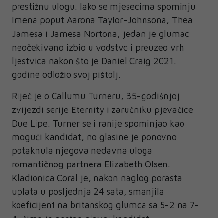
prestižnu ulogu. Iako se mjesecima spominju
imena poput Aarona Taylor-Johnsona, Thea
Jamesa i Jamesa Nortona, jedan je glumac
neočekivano izbio u vodstvo i preuzeo vrh
ljestvica nakon što je Daniel Craig 2021.
godine odložio svoj pištolj.
Riječ je o Callumu Turneru, 35-godišnjoj
zvijezdi serije Eternity i zaručniku pjevačice
Due Lipe. Turner se i ranije spominjao kao
mogući kandidat, no glasine je ponovno
potaknula njegova nedavna uloga
romantičnog partnera Elizabeth Olsen.
Kladionica Coral je, nakon naglog porasta
uplata u posljednja 24 sata, smanjila
koeficijent na britanskog glumca sa 5-2 na 7-