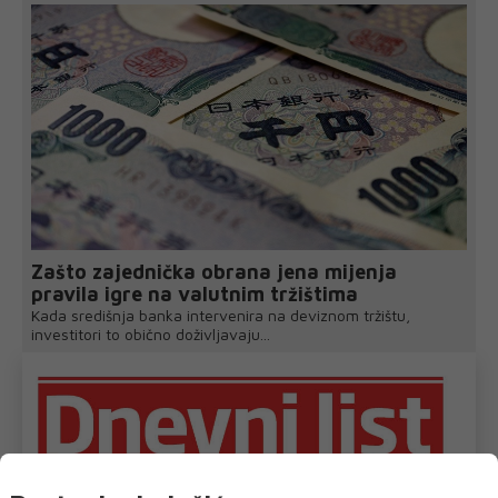
Zašto zajednička obrana jena mijenja
pravila igre na valutnim tržištima
Kada središnja banka intervenira na deviznom tržištu,
investitori to obično doživljavaju...