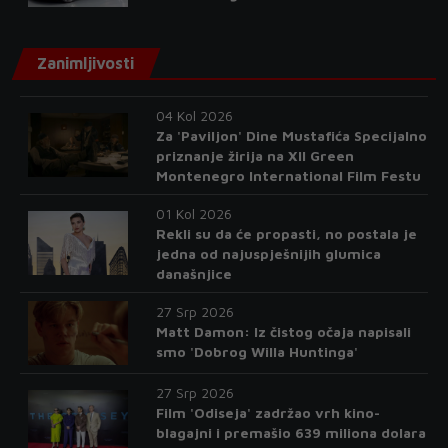
Zanimljivosti
04 Kol 2026
Za 'Paviljon' Dine Mustafića Specijalno
priznanje žirija na XII Green
Montenegro International Film Festu
01 Kol 2026
Rekli su da će propasti, no postala je
jedna od najuspješnijih glumica
današnjice
27 Srp 2026
Matt Damon: Iz čistog očaja napisali
smo 'Dobrog Willa Huntinga'
27 Srp 2026
Film 'Odiseja' zadržao vrh kino-
blagajni i premašio 639 miliona dolara