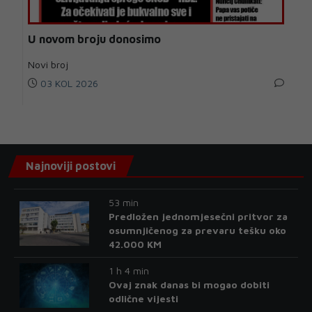
U novom broju donosimo
Novi broj
03 KOL 2026
Najnoviji postovi
53 min
Predložen jednomjesečni pritvor za
osumnjičenog za prevaru tešku oko
42.000 KM
1 h 4 min
Ovaj znak danas bi mogao dobiti
odlične vijesti