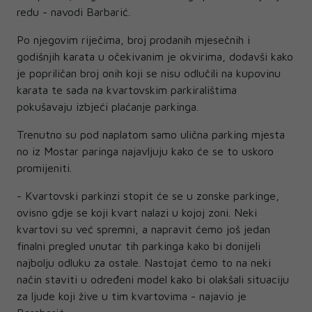
redu - navodi Barbarić.
Po njegovim riječima, broj prodanih mjesečnih i
godišnjih karata u očekivanim je okvirima, dodavši kako
je popriličan broj onih koji se nisu odlučili na kupovinu
karata te sada na kvartovskim parkiralištima
pokušavaju izbjeći plaćanje parkinga.
Trenutno su pod naplatom samo ulična parking mjesta
no iz Mostar paringa najavljuju kako će se to uskoro
promijeniti.
- Kvartovski parkinzi stopit će se u zonske parkinge,
ovisno gdje se koji kvart nalazi u kojoj zoni. Neki
kvartovi su već spremni, a napravit ćemo još jedan
finalni pregled unutar tih parkinga kako bi donijeli
najbolju odluku za ostale. Nastojat ćemo to na neki
način staviti u određeni model kako bi olakšali situaciju
za ljude koji žive u tim kvartovima - najavio je