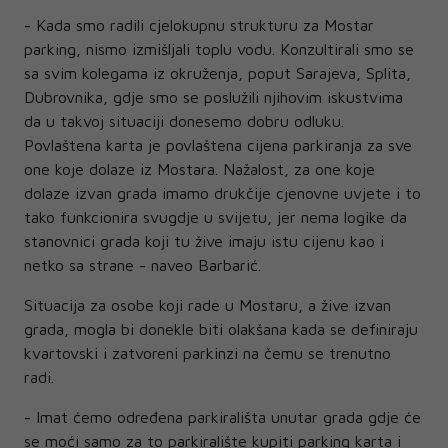
- Kada smo radili cjelokupnu strukturu za Mostar
parking, nismo izmišljali toplu vodu. Konzultirali smo se
sa svim kolegama iz okruženja, poput Sarajeva, Splita,
Dubrovnika, gdje smo se poslužili njihovim iskustvima
da u takvoj situaciji donesemo dobru odluku.
Povlaštena karta je povlaštena cijena parkiranja za sve
one koje dolaze iz Mostara. Nažalost, za one koje
dolaze izvan grada imamo drukčije cjenovne uvjete i to
tako funkcionira svugdje u svijetu, jer nema logike da
stanovnici grada koji tu žive imaju istu cijenu kao i
netko sa strane - naveo Barbarić.
Situacija za osobe koji rade u Mostaru, a žive izvan
grada, mogla bi donekle biti olakšana kada se definiraju
kvartovski i zatvoreni parkinzi na čemu se trenutno
radi.
- Imat ćemo određena parkirališta unutar grada gdje će
se moći samo za to parkiralište kupiti parking karta i