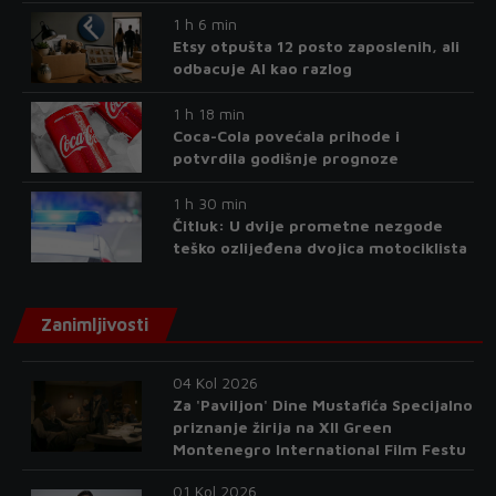
1 h 6 min
Etsy otpušta 12 posto zaposlenih, ali
odbacuje AI kao razlog
1 h 18 min
Coca-Cola povećala prihode i
potvrdila godišnje prognoze
1 h 30 min
Čitluk: U dvije prometne nezgode
teško ozlijeđena dvojica motociklista
Zanimljivosti
04 Kol 2026
Za 'Paviljon' Dine Mustafića Specijalno
priznanje žirija na XII Green
Montenegro International Film Festu
01 Kol 2026