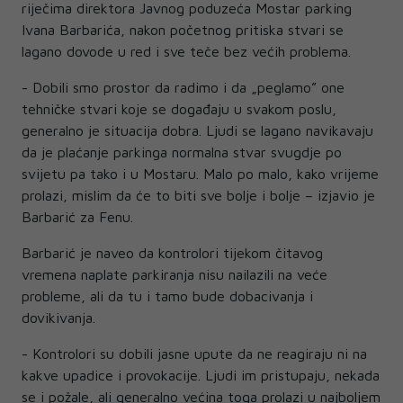
riječima direktora Javnog poduzeća Mostar parking
Ivana Barbarića, nakon početnog pritiska stvari se
lagano dovode u red i sve teče bez većih problema.
- Dobili smo prostor da radimo i da „peglamo” one
tehničke stvari koje se događaju u svakom poslu,
generalno je situacija dobra. Ljudi se lagano navikavaju
da je plaćanje parkinga normalna stvar svugdje po
svijetu pa tako i u Mostaru. Malo po malo, kako vrijeme
prolazi, mislim da će to biti sve bolje i bolje – izjavio je
Barbarić za Fenu.
Barbarić je naveo da kontrolori tijekom čitavog
vremena naplate parkiranja nisu nailazili na veće
probleme, ali da tu i tamo bude dobacivanja i
dovikivanja.
- Kontrolori su dobili jasne upute da ne reagiraju ni na
kakve upadice i provokacije. Ljudi im pristupaju, nekada
se i požale, ali generalno većina toga prolazi u najboljem