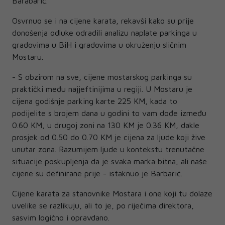
Barabarić.
Osvrnuo se i na cijene karata, rekavši kako su prije
donošenja odluke odradili analizu naplate parkinga u
gradovima u BiH i gradovima u okruženju sličnim
Mostaru.
- S obzirom na sve, cijene mostarskog parkinga su
praktički među najjeftinijima u regiji. U Mostaru je
cijena godišnje parking karte 225 KM, kada to
podijelite s brojem dana u godini to vam dođe između
0.60 KM, u drugoj zoni na 130 KM je 0.36 KM, dakle
prosjek od 0.50 do 0.70 KM je cijena za ljude koji žive
unutar zona. Razumijem ljude u kontekstu trenutačne
situacije poskupljenja da je svaka marka bitna, ali naše
cijene su definirane prije - istaknuo je Barbarić.
Cijene karata za stanovnike Mostara i one koji tu dolaze
uvelike se razlikuju, ali to je, po riječima direktora,
sasvim logično i opravdano.