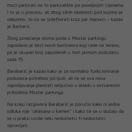
moći parkirati na to parkiralište po povoljnijim cijenama.
I to je u procesu, ali zbog silnih okolnosti pod kojima se
nalazimo, to će se izdefinirati kroz par mjeseci – kazao
je Barbarić.
Zbog povećanja obima posla u Mostar parkingu
zaposleno je šest novih kontrolora koji rade na terenu,
pa je ukupan broj zaposlenih u tom javnom poduzeću
sada 15.
Barabarić je kazao kako je za normalno funkcioniranje
poduzeća potrebno još ljudi, ali će se sva nova
zapošljavanja planirati isključivo u skladu s ostvarenim
prihodima Mostar parkinga.
Na kraju razgovora Barabarić je poručio kako ni jedna
odluka nije "uklesana u kamen" i kako će se u slučaju da
se u praksi uvide neki nedostatci ti nedostatci
ispravljati.