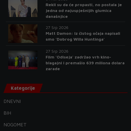
Rekli su da će propasti, no postala je
jedna od najuspješnijih glumica
današnjice
27 Srp 2026
Matt Damon: Iz čistog očaja napisali
smo 'Dobrog Willa Huntinga'
27 Srp 2026
Film 'Odiseja' zadržao vrh kino-
blagajni i premašio 639 miliona dolara
zarade
Kategorije
DNEVNI
BIH
NOGOMET