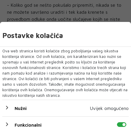
- Koliko god se nešto pokušalo pripremiti, nikada se to
ne možete savršeno uraditi i tek kada krenete s
provedbom odluke onda uočite slučajeve kojih se niste
mogli dosjetiti ili ih niste previdjeli. Mislim da smo na
dobrom putu i ljudi će uskoro vidjeti kroz razna
Postavke kolačića
projekte da radimo ovo s namjerom i ciljem, a to je
uređenje mirujućeg prometa u Mostaru - zaključio je
Ova web stranica koristi kolačiće zbog poboljšanja vašeg iskustva
direktor Javnog poduzeća Mostar parking Ivan Barbarić.
korištenja stranice. Od ovih kolačića, oni karakterizirani kao nužni se
spremaju u vaš Internet preglednik pošto su ključni za korištenje
osnovnih funkcionalnosti stranice. Koristimo i kolačiće trećih strana koji
nam pomažu kod analize i razumijevanja načina na koji koristite naše
stranice. Ovi kolačići će biti pohranjeni u vašem Internet pregledniku
samo s vašom dozvolom. Također, imate mogućnost onemogućavanja
Mo parking
Barbarić
korištenja ovih kolačića. Onemogućavanje ovih kolačića može utjecati na
iskustvo korištenja naših stranica.
Nužni
Uvijek omogućeno
NAJNOVIJE
NAJČITANIJE
Funkcionalni