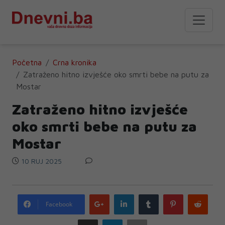
Početna
Crna kronika
Zatraženo hitno izvješće oko smrti bebe na putu za
Mostar
Zatraženo hitno izvješće
oko smrti bebe na putu za
Mostar
10 RUJ 2025
Google
LinkedIn
Tumblr
Pinterest
Redd
Facebook
plus