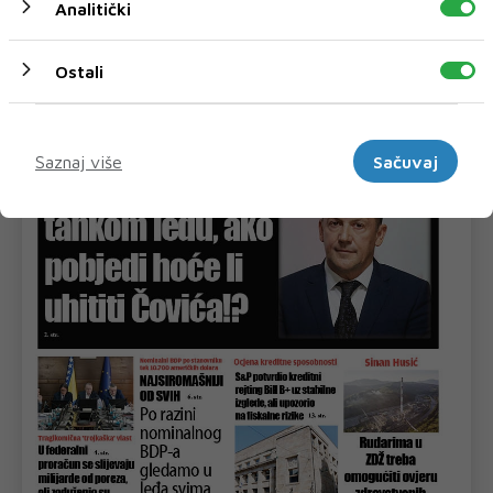
Analitički
Ostali
Marketinški
Saznaj više
Sačuvaj