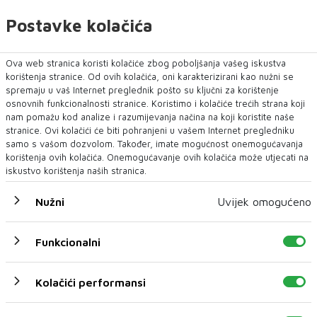
NAJNOVIJE
NAJČITANIJE
Postavke kolačića
Ova web stranica koristi kolačiće zbog poboljšanja vašeg iskustva
korištenja stranice. Od ovih kolačića, oni karakterizirani kao nužni se
spremaju u vaš Internet preglednik pošto su ključni za korištenje
osnovnih funkcionalnosti stranice. Koristimo i kolačiće trećih strana koji
nam pomažu kod analize i razumijevanja načina na koji koristite naše
stranice. Ovi kolačići će biti pohranjeni u vašem Internet pregledniku
samo s vašom dozvolom. Također, imate mogućnost onemogućavanja
korištenja ovih kolačića. Onemogućavanje ovih kolačića može utjecati na
iskustvo korištenja naših stranica.
Nužni
Uvijek omogućeno
Otkriće naučnika iz Austrije: Neretva u
gornjem toku promijenila boju, traži se
nezavisna istraga
Funkcionalni
Nekada smaragdna kraljica, a sada neprepoznatljiva Neretva
u gornjem toku! Objavili su ...
Kolačići performansi