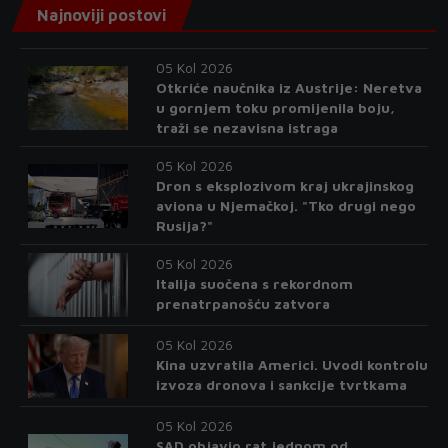
Najnoviji postovi
05 Kol 2026
Otkriće naučnika iz Austrije: Neretva
u gornjem toku promijenila boju,
traži se nezavisna istraga
05 Kol 2026
Dron s eksplozivom kraj ukrajinskog
aviona u Njemačkoj. "Tko drugi nego
Rusija?"
05 Kol 2026
Italija suočena s rekordnom
prenatrpanošću zatvora
05 Kol 2026
Kina uzvratila Americi. Uvodi kontrolu
izvoza dronova i sankcije tvrtkama
05 Kol 2026
SAD objavio rat jednom od