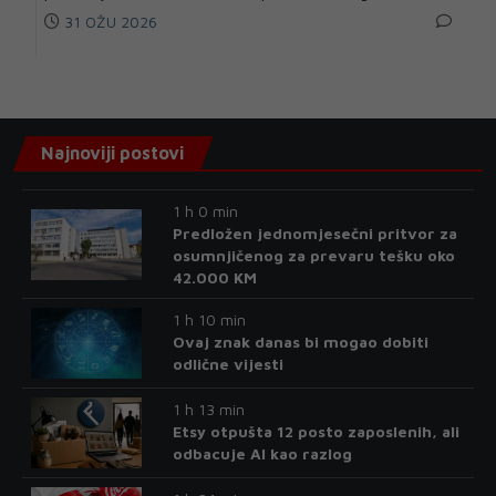
31 OŽU 2026
Najnoviji postovi
1 h 0 min
Predložen jednomjesečni pritvor za
osumnjičenog za prevaru tešku oko
42.000 KM
1 h 10 min
Ovaj znak danas bi mogao dobiti
odlične vijesti
1 h 13 min
Etsy otpušta 12 posto zaposlenih, ali
odbacuje AI kao razlog