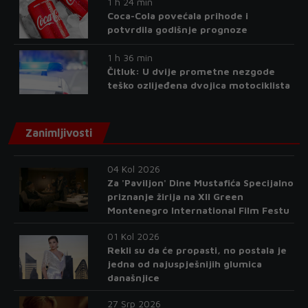
1 h 24 min
Coca-Cola povećala prihode i
potvrdila godišnje prognoze
1 h 36 min
Čitluk: U dvije prometne nezgode
teško ozlijeđena dvojica motociklista
Zanimljivosti
04 Kol 2026
Za 'Paviljon' Dine Mustafića Specijalno
priznanje žirija na XII Green
Montenegro International Film Festu
01 Kol 2026
Rekli su da će propasti, no postala je
jedna od najuspješnijih glumica
današnjice
27 Srp 2026