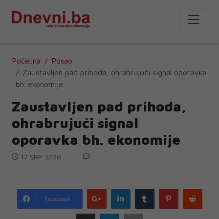
Početna
Posao
Zaustavljen pad prihoda, ohrabrujući signal oporavka
bh. ekonomije
Zaustavljen pad prihoda,
ohrabrujući signal
oporavka bh. ekonomije
17 SRP 2020
Google
LinkedIn
Tumblr
Pinterest
Redd
Facebook
plus