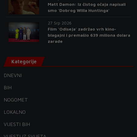
Matt Damon: Iz čistog očaja napisali
smo 'Dobrog Willa Huntinga'
27 Srp 2026
Film 'Odiseja' zadržao vrh kino-
blagajni i premašio 639 miliona dolara
zarade
Kategorije
DNEVNI
BIH
NOGOMET
LOKALNO
VIJESTI BIH
VIJESTI IZ SVIJETA