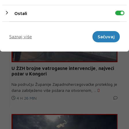
Ostali
Marketinški
Saznaj više
Sačuvaj
U ŽZH brojne vatrogasne intervencije, najveći
požar u Kongori
Na području Županije Zapadnohercegovačke proteklog je
dana zabilježeno više požara na otvorenom, ...
4 H 26 MIN