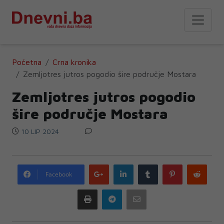
Početna
Crna kronika
Zemljotres jutros pogodio šire područje Mostara
Zemljotres jutros pogodio
šire područje Mostara
10 LIP 2024
Google
LinkedIn
Tumblr
Pinterest
Redd
Facebook
plus
Print
Telegram
Email