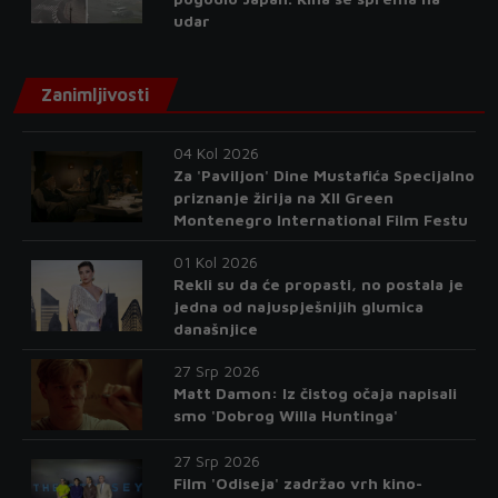
udar
Zanimljivosti
04 Kol 2026
Za 'Paviljon' Dine Mustafića Specijalno
priznanje žirija na XII Green
Montenegro International Film Festu
01 Kol 2026
Rekli su da će propasti, no postala je
jedna od najuspješnijih glumica
današnjice
27 Srp 2026
Matt Damon: Iz čistog očaja napisali
smo 'Dobrog Willa Huntinga'
27 Srp 2026
Film 'Odiseja' zadržao vrh kino-