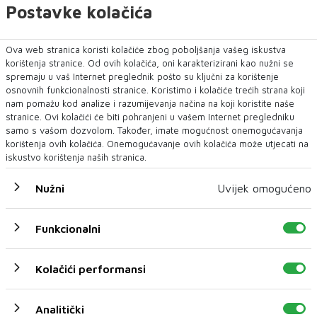
Postavke kolačića
Crna kronika
Ova web stranica koristi kolačiće zbog poboljšanja vašeg iskustva
korištenja stranice. Od ovih kolačića, oni karakterizirani kao nužni se
spremaju u vaš Internet preglednik pošto su ključni za korištenje
osnovnih funkcionalnosti stranice. Koristimo i kolačiće trećih strana koji
nam pomažu kod analize i razumijevanja načina na koji koristite naše
stranice. Ovi kolačići će biti pohranjeni u vašem Internet pregledniku
samo s vašom dozvolom. Također, imate mogućnost onemogućavanja
korištenja ovih kolačića. Onemogućavanje ovih kolačića može utjecati na
iskustvo korištenja naših stranica.
Nužni
Uvijek omogućeno
Prometna nezgoda kod Udore, promet na cesti
Funkcionalni
Stolac – Neum potpuno obustavljen
U mjestu Udora na magistralnoj cesti Stolac – Neum u
Kolačići performansi
subotu oko 9 sati dogodila se teška prometna...
3 H 25 MIN
Analitički