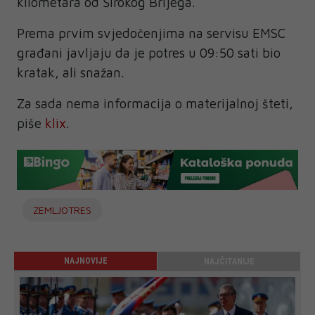
kilometara od Širokog Brijega.
Prema prvim svjedočenjima na servisu EMSC
građani javljaju da je potres u 09:50 sati bio
kratak, ali snažan.
Za sada nema informacija o materijalnoj šteti,
piše
klix
.
ZEMLJOTRES
NAJNOVIJE
NAJČITANIJE