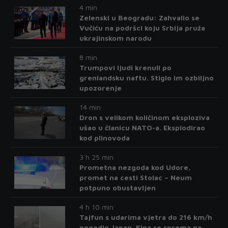
4 min
Zelenski u Beogradu: Zahvalio se
Vučiću na podršci koju Srbija pruža
ukrajinskom narodu
8 min
Trumpovi ljudi krenuli po
grenlandsku naftu. Stiglo im ozbiljno
upozorenje
14 min
Dron s velikom količinom eksploziva
ušao u članicu NATO-a. Eksplodirao
kod plinovoda
3 h 25 min
Prometna nezgoda kod Udore,
promet na cesti Stolac – Neum
potpuno obustavljen
4 h 10 min
Tajfun s udarima vjetra do 216 km/h
pogodio Japan. Kina se sprema na