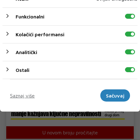
Funkcionalni
Kolačići performansi
Analitički
Ostali
Marketinški
Saznaj više
Sačuvaj
U novom broju pročitajte