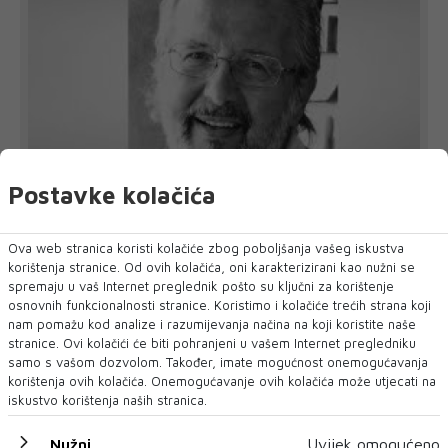
Postavke kolačića
Preminuo ugledni mostarski kardiokirurg
Sead Mulahasanović
Ova web stranica koristi kolačiće zbog poboljšanja vašeg iskustva
oliklinika Arbor Vitae Dr. Sarić oprostila se od prim. dr. Seada
korištenja stranice. Od ovih kolačića, oni karakterizirani kao nužni se
Mulahasanovića, ugledno...
spremaju u vaš Internet preglednik pošto su ključni za korištenje
osnovnih funkcionalnosti stranice. Koristimo i kolačiće trećih strana koji
nam pomažu kod analize i razumijevanja načina na koji koristite naše
stranice. Ovi kolačići će biti pohranjeni u vašem Internet pregledniku
samo s vašom dozvolom. Također, imate mogućnost onemogućavanja
korištenja ovih kolačića. Onemogućavanje ovih kolačića može utjecati na
iskustvo korištenja naših stranica.
Nužni
Uvijek omogućeno