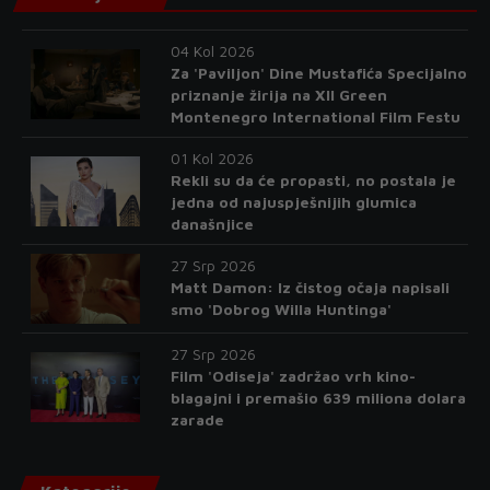
04 Kol 2026
Za 'Paviljon' Dine Mustafića Specijalno
priznanje žirija na XII Green
Montenegro International Film Festu
01 Kol 2026
Rekli su da će propasti, no postala je
jedna od najuspješnijih glumica
današnjice
27 Srp 2026
Matt Damon: Iz čistog očaja napisali
smo 'Dobrog Willa Huntinga'
27 Srp 2026
Film 'Odiseja' zadržao vrh kino-
blagajni i premašio 639 miliona dolara
zarade