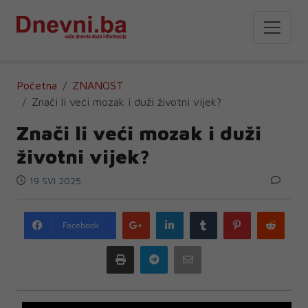
Početna
ZNANOST
Znači li veći mozak i duži životni vijek?
Znači li veći mozak i duži
životni vijek?
19 SVI 2025
Google
LinkedIn
Tumblr
Pinterest
Redd
Facebook
plus
Print
Telegram
Email