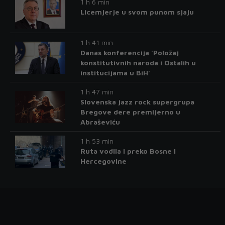
1 h 6 min
Licemjerje u svom punom sjaju
1 h 41 min
Danas konferencija 'Položaj
konstitutivnih naroda i Ostalih u
institucijama u BiH'
1 h 47 min
Slovenska jazz rock supergrupa
Bregove dere premijerno u
Abraševiću
1 h 53 min
Ruta vodila i preko Bosne i
Hercegovine