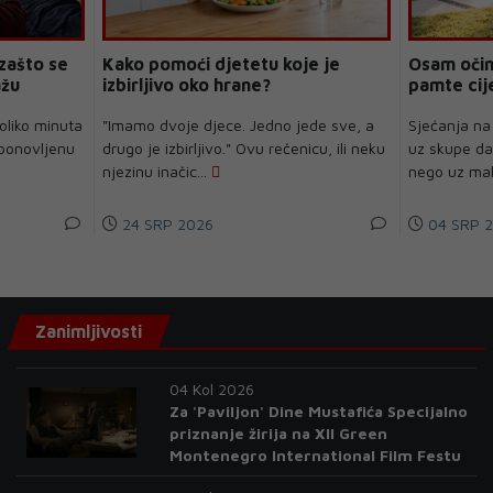
 zašto se
Kako pomoći djetetu koje je
Osam očin
ažu
izbirljivo oko hrane?
pamte cije
oliko minuta
"Imamo dvoje djece. Jedno jede sve, a
Sjećanja na
 ponovljenu
drugo je izbirljivo." Ovu rečenicu, ili neku
uz skupe dar
njezinu inačic...
nego uz mal
24 SRP 2026
04 SRP 
Zanimljivosti
04 Kol 2026
Za 'Paviljon' Dine Mustafića Specijalno
priznanje žirija na XII Green
Montenegro International Film Festu