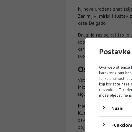
Njihova urođena znatiželj
Zanimljivi mirisi i šuštav
kaže Delgado.
Drugi je razlog taj što je 
sobna temperatura viša od
karton odličan izolator, 
Postavke 
svoju tjelesnu toplinu.
Osjećaj sigur
Ova web stranica k
karakterizirani ka
funkcionalnosti str
Veterinar i vlasnik klinike
koji koristite naše
Middle Village, Matthew 
dozvolom. Također
sigurnosti.
može utjecati na is
Mačke su i grabežljivci i
Nužni
Kutije im nude svojevrsnu
otvorenim prostorima i om
Funkciona
objasnio je McCarthy.