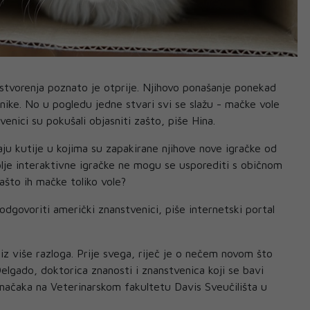
stvorenja poznato je otprije. Njihovo ponašanje ponekad
snike. No u pogledu jedne stvari svi se slažu - mačke vole
tvenici su pokušali objasniti zašto, piše Hina.
aju kutije u kojima su zapakirane njihove nove igračke od
plje interaktivne igračke ne mogu se usporediti s običnom
što ih mačke toliko vole?
odgovoriti američki znanstvenici, piše internetski portal
iz više razloga. Prije svega, riječ je o nečem novom što
 Delgado, doktorica znanosti i znanstvenica koji se bavi
ačaka na Veterinarskom fakultetu Davis Sveučilišta u