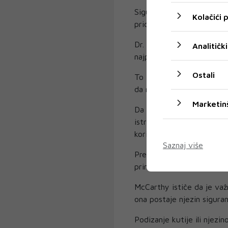
Sigurnost zatvorenog i za
Kolačići
pridonosi smanjenju stresa
Dr. McCarthy kaže i da m
Analitički
najpodatnijih materijala z
Ostali
To im omogućuje da vidlji
da naoštre kandže, uklone
Marketin
Da biste svojoj kućnoj lju
istraživanja kartonske kut
koriste pri pakiranju, poput
Saznaj više
Predlaže da u kutiju stavi
primamljivije i ugodnije s
McCarthy ističe da je važ
ona postaje njezin siguran
Podizanje kutije ili njezi