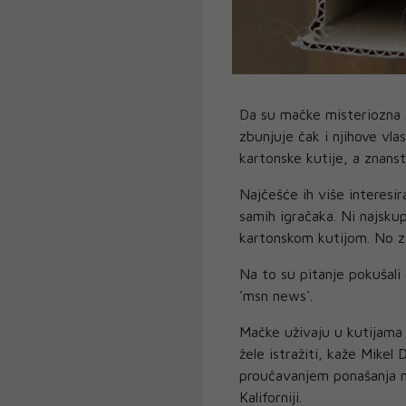
Da su mačke misteriozna 
zbunjuje čak i njihove vla
kartonske kutije, a znans
Najčešće ih više interesir
samih igračaka. Ni najsku
kartonskom kutijom. No za
Na to su pitanje pokušali 
'msn news'.
Mačke uživaju u kutijama 
žele istražiti, kaže Mikel
proučavanjem ponašanja m
Kaliforniji.