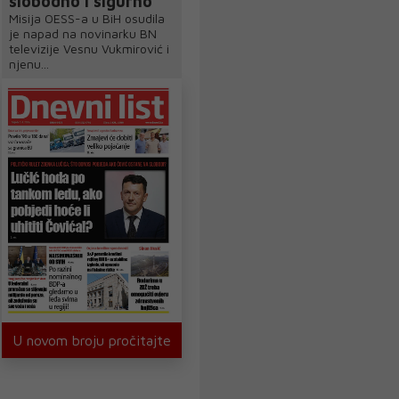
slobodno i sigurno
Misija OESS-a u BiH osudila
je napad na novinarku BN
televizije Vesnu Vukmirović i
njenu...
U novom broju pročitajte