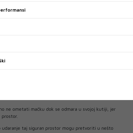
štićenog prostora, u ovom slučaju kutije, u mačaka
 performansi
.
ačkama odgovara tekstura kartona. Ona je za njih jedan od
a grebanje.
vim oznakama i svojim mirisom označe vlastiti teritorij,
 zadebljane kandže i istegnu mišiće, pojasnio je.
ški
bimici zajamčili sigurnost u njezinim aktivnostima
ije, Delgado preporučuje uklanjanje svih materijala koji se
 spajalica ili ljepljive trake.
te mekanu deku ili ručnik kako bi mački bila još
klonište.
no ne ometati mačku dok se odmara u svojoj kutiji, jer
 prostor.
no udaranje taj siguran prostor mogu pretvoriti u nešto