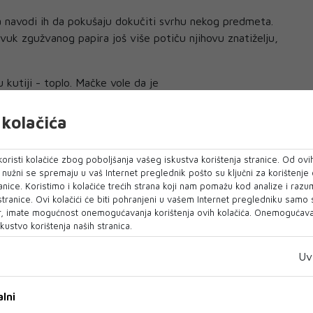
a navodi ih da pokušaju dokučiti svrhu nekog predmeta.
 zvuk zgužvanog papira još više potiču njihovu znatiželju,
u kutiji - toplo. Mačke vole da je
 one koja odgovara većini ljudi, a s obzirom na to da je
mačke se često uvlače u kartonske kutije da bi očuvale
kolačića
nosti
oristi kolačiće zbog poboljšanja vašeg iskustva korištenja stranice. Od ovih
o nužni se spremaju u vaš Internet preglednik pošto su ključni za korištenje
anice. Koristimo i kolačiće trećih strana koji nam pomažu kod analize i razu
 za životinje 'Juniper Valley' u njujorškoj gradskoj četvrti
 stranice. Ovi kolačići će biti pohranjeni u vašem Internet pregledniku samo
McCarthy pojašnjava da kutije mačkama pružaju osjećaj
, imate mogućnost onemogućavanja korištenja ovih kolačića. Onemogućavan
kustvo korištenja naših stranica.
 plijen, no zbog ovog potonjeg mnoge su sklone samozaštiti.
Uv
 sigurnu zonu jer ih čuvaju od opasnosti koje vrebaju na
ogućuju lakši bijeg kad uoče potencijalnu prijetnju,
lni