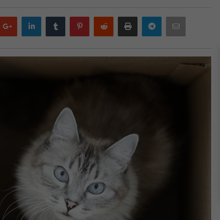
Google
LinkedIn
Tumblr
Pinterest
Reddit
Print
Telegram
Email
plus