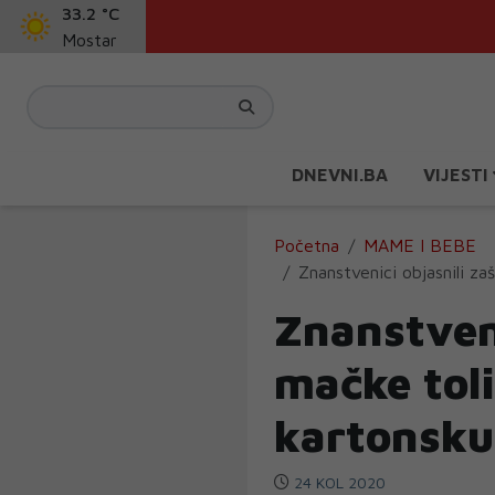
33.2 °C
Mostar
DNEVNI.BA
VIJESTI
Početna
MAME I BEBE
Znanstvenici objasnili za
Znanstveni
mačke toli
kartonsku
24 KOL 2020