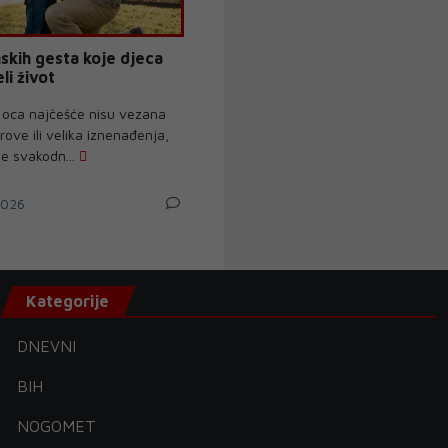
skih gesta koje djeca
li život
 oca najčešće nisu vezana
ove ili velika iznenađenja,
e svakodn...
2026
Kategorije
DNEVNI
BIH
NOGOMET