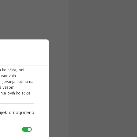
 kolačića, oni
 osnovnih
mijevanja načina na
 s vašom
je ovih kolačića
ijek omogućeno