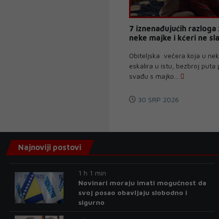
7 iznenađujućih razloga
neke majke i kćeri ne sl
Obiteljska večera koja u nek
eskalira u istu, bezbroj puta
svađu s majko...
30 SRP 2026
Najnoviji postovi
1 h 1 min
Novinari moraju imati mogućnost da
svoj posao obavljaju slobodno i
sigurno