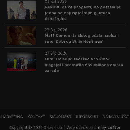
01 Kol 2026
Rekli su da će propasti, no postala je
jedna od najuspješnijih glumica
današnjice
27 Srp 2026
Matt Damon: Iz čistog očaja napisali
smo 'Dobrog Willa Huntinga'
27 Srp 2026
Film 'Odiseja' zadržao vrh kino-
blagajni i premašio 639 miliona dolara
zarade
MARKETING
KONTAKT
SIGURNOST
IMPRESSUM
DOJAVI VIJEST
Copyright © 2026 Dnevni.ba | Web development by
Leftor