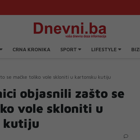
CRNA KRONIKA
SPORT
LIFESTYLE
BIZ
što se mačke toliko vole skloniti u kartonsku kutiju
ci objasnili zašto se
ko vole skloniti u
 kutiju