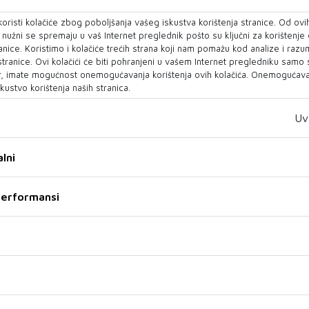
u potporu u suzbijanju epidemije s kojom smo trenutno svi
oristi kolačiće zbog poboljšanja vašeg iskustva korištenja stranice. Od ovih
o nužni se spremaju u vaš Internet preglednik pošto su ključni za korištenje
anice. Koristimo i kolačiće trećih strana koji nam pomažu kod analize i razu
opska unija, u duhu posebnih odnosa s regijom zapadnog
 stranice. Ovi kolačići će biti pohranjeni u vašem Internet pregledniku samo
za tu regiju u iznosu od 3,3 milijarde eura i zemljama iz
, imate mogućnost onemogućavanja korištenja ovih kolačića. Onemogućavan
kustvo korištenja naših stranica.
 dodatnim instrumentima europske pomoći.
Uv
ica za novi instrument pretpristupne pomoći, također,
bostranu obvezanost na proces proširenja te je naglasila
 vrijednosti, demokratskih i odgovornih institucija i
lni
ka unija nastaviti pomagati partnerima na zapadnom
 performansi
ionalnog okvira, borbi protiv kriminala i korupcije i
je.
 zagrebačkog summita obilježava se 20. obljetnica prvog
 kojem su sudjelovala izaslanstva iz jugoistočne Europe,
Zagrebu.