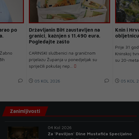
arao po
Državljanin BiH zaustavljen na
Knin i Hrv
a.
granici, kažnjen s 11.490 eura.
obljetnicu
Pogledajte zašto
Prije 31 god
 Žabno
CARINSKI službenici na graničnom
Kninskoj tvrđ
đih
prijelazu Županja u ponedjeljak su
su 20-metar
spriječili pokušaj nep...
05 KOL 2026
05 KOL 2
Zanimljivosti
04 Kol 2026
Za 'Paviljon' Dine Mustafića Specijalno