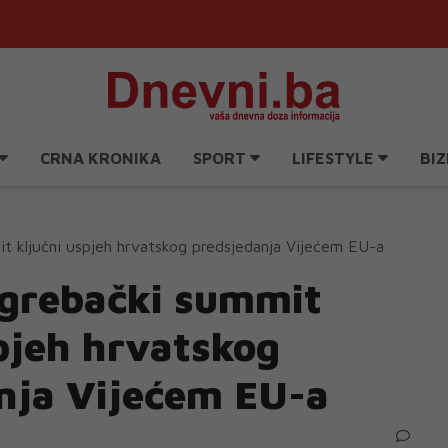
CRNA KRONIKA
SPORT
LIFESTYLE
BIZ
t ključni uspjeh hrvatskog predsjedanja Vijećem EU-a
grebački summit
pjeh hrvatskog
nja Vijećem EU-a