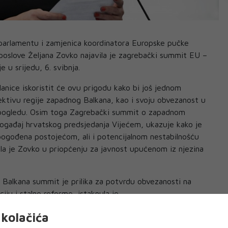
arlamentu i zamjenica koordinatora Europske pučke
poslove Željana Zovko najavila je zagrebački summit EU –
e u srijedu, 6. svibnja.
lanice iskoristit će ovu prigodu kako bi još jednom
ktivu regije zapadnog Balkana, kao i svoju obvezanost u
m pogledu. Osim toga Zagrebački summit o zapadnom
i događaj hrvatskog predsjedanja Vijećem, ukazuje kako je
pogođena postojećom, ali i potencijalnom nestabilnošću
čila je Zovko u priopćenju za javnost upućenom iz njezina
 Balkana summit je prilika za potvrdu obvezanosti na
ju i stalne reforme, istaknula je.
je solidarnost prema partnerima sa zapadnog Balkana
kolačića
remenu. Summit će kao primjer naših bliskih i partnerskih