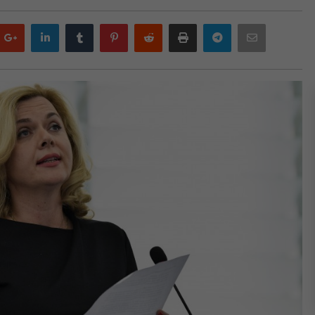
Google
LinkedIn
Tumblr
Pinterest
Reddit
Print
Telegram
Email
plus