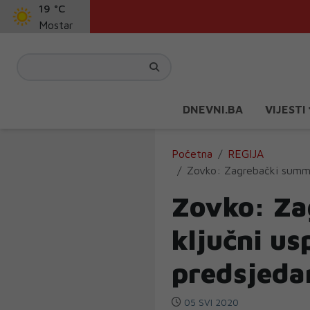
19 °C
Mostar
DNEVNI.BA
VIJESTI
Početna
REGIJA
Zovko: Zagrebački summi
Zovko: Za
ključni us
predsjeda
05 SVI 2020