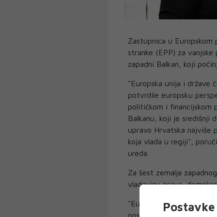
Zastupnica u Europskom p
stranke (EPP) za vanjske 
zapadni Balkan, koji počinj
"Europska unija i države č
potvrdile europsku perspe
političkom i financijsko
Balkanu, koji je središnj
upravo Hrvatska najviše 
koja vlada u regiji", poru
ureda.
Za šest zemalja zapadnog
vladavinu prava, demokraci
"Europska unija iskazala 
Postavke 
posebno u ovom kriznom v