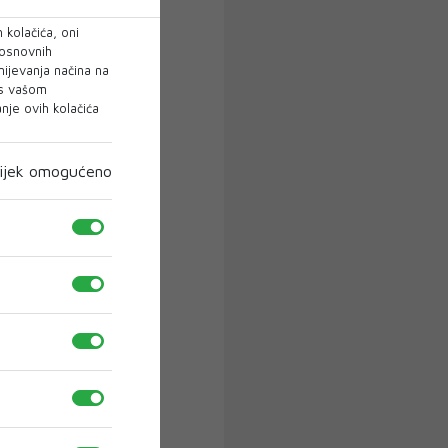
 kolačića, oni
 osnovnih
mijevanja načina na
 s vašom
je ovih kolačića
ijek omogućeno