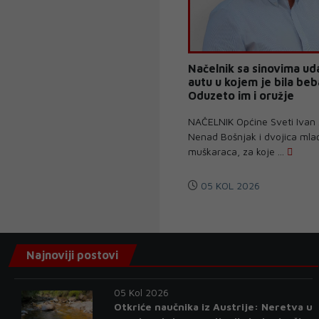
Načelnik sa sinovima ud
autu u kojem je bila beb
Oduzeto im i oružje
NAČELNIK Općine Sveti Ivan
Nenad Bošnjak i dvojica mla
muškaraca, za koje ...
05 KOL 2026
Najnoviji postovi
05 Kol 2026
Otkriće naučnika iz Austrije: Neretva u