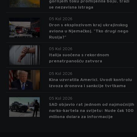
gornjem toku promijenila boju, traži
se nezavisna istraga
05 Kol 2026
Dron s eksplozivom kraj ukrajinskog
aviona u Njemačkoj. "Tko drugi nego
Rusija?"
05 Kol 2026
Italija suočena s rekordnom
prenatrpanošću zatvora
05 Kol 2026
Kina uzvratila Americi. Uvodi kontrolu
izvoza dronova i sankcije tvrtkama
05 Kol 2026
SAD objavio rat jednom od najmoćnijih
narko-kartela na svijetu: Nude čak 100
miliona dolara za informacije