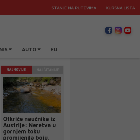
STANJE NA PUTEVIMA
KURSNA LISTA
NIS
AUTO
EU
NAJNOVIJE
NAJČITANIJE
Otkriće naučnika iz
Austrije: Neretva u
gornjem toku
promijenila boju,