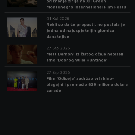
priznanje žirija na XII Green
Montenegro International Film Festu
01 Kol 2026
Rekli su da će propasti, no postala je
jedna od najuspješnijih glumica
današnjice
27 Srp 2026
Matt Damon: Iz čistog očaja napisali
smo 'Dobrog Willa Huntinga'
27 Srp 2026
Film 'Odiseja' zadržao vrh kino-
blagajni i premašio 639 miliona dolara
zarade