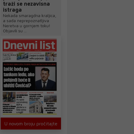
traži se nezavisna
istraga
Nekada smaragdna kraljica,
a sada neprepoznatljiva
Neretva u gornjem toku!
Objavili su ...
U novom broju pročitajte