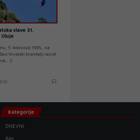
atska slave 31.
 Oluje
inu, 5. kolovoza 1995., na
avi hrvatski branitelji razvili
sk...
026
Kategorije
DNEVNI
BIH