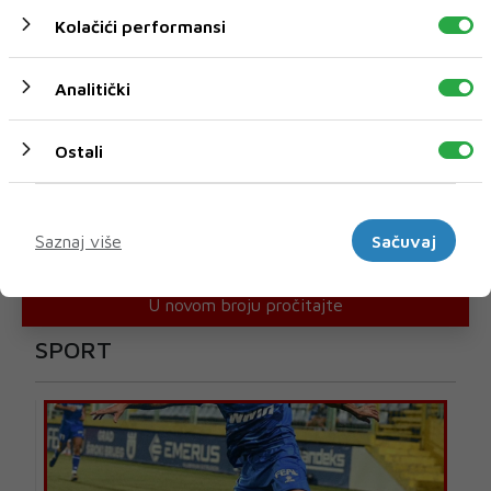
Kolačići performansi
Analitički
Ostali
Marketinški
Saznaj više
Sačuvaj
U novom broju pročitajte
SPORT