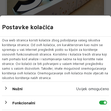
Shein je u četiri godine izgubio gotovo 80
milijardi dolara vrijednosti
Postavke kolačića
Jedna od najvrjednijih svjetskih startup kompanija prije samo
nekoliko godina vrijedila ...
Ova web stranica koristi kolačiće zbog poboljšanja vašeg iskustva
korištenja stranice. Od ovih kolačića, oni karakterizirani kao nužni se
spremaju u vaš Internet preglednik pošto su ključni za korištenje
osnovnih funkcionalnosti stranice. Koristimo i kolačiće trećih strana koji
nam pomažu kod analize i razumijevanja načina na koji koristite naše
stranice. Ovi kolačići će biti pohranjeni u vašem Internet pregledniku
samo s vašom dozvolom. Također, imate mogućnost onemogućavanja
korištenja ovih kolačića. Onemogućavanje ovih kolačića može utjecati na
iskustvo korištenja naših stranica.
Nužni
Uvijek omogućeno
Funkcionalni