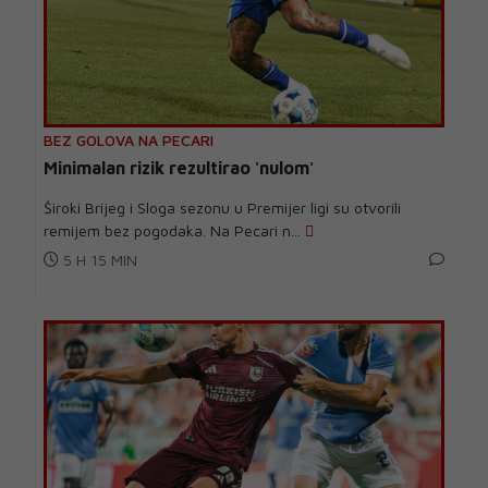
BEZ GOLOVA NA PECARI
Minimalan rizik rezultirao 'nulom'
Široki Brijeg i Sloga sezonu u Premijer ligi su otvorili
remijem bez pogodaka. Na Pecari n...
5 H 15 MIN