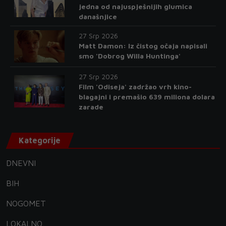
jedna od najuspješnijih glumica
današnjice
27 Srp 2026
Matt Damon: Iz čistog očaja napisali
smo 'Dobrog Willa Huntinga'
27 Srp 2026
Film 'Odiseja' zadržao vrh kino-
blagajni i premašio 639 miliona dolara
zarade
Kategorije
DNEVNI
BIH
NOGOMET
LOKALNO