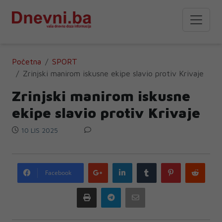
Početna
SPORT
Zrinjski manirom iskusne ekipe slavio protiv Krivaje
Zrinjski manirom iskusne
ekipe slavio protiv Krivaje
10 LIS 2025
Google
LinkedIn
Tumblr
Pinterest
Redd
Facebook
plus
Print
Telegram
Email