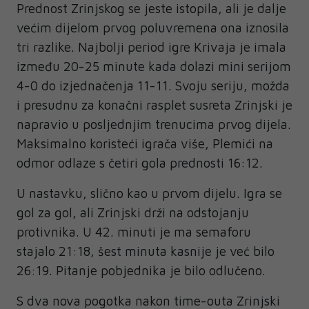
Prednost Zrinjskog se jeste istopila, ali je dalje
većim dijelom prvog poluvremena ona iznosila
tri razlike. Najbolji period igre Krivaja je imala
između 20-25 minute kada dolazi mini serijom
4-0 do izjednačenja 11-11. Svoju seriju, možda
i presudnu za konačni rasplet susreta Zrinjski je
napravio u posljednjim trenucima prvog dijela.
Maksimalno koristeći igrača više, Plemići na
odmor odlaze s četiri gola prednosti 16:12.
U nastavku, slično kao u prvom dijelu. Igra se
gol za gol, ali Zrinjski drži na odstojanju
protivnika. U 42. minuti je ma semaforu
stajalo 21:18, šest minuta kasnije je već bilo
26:19. Pitanje pobjednika je bilo odlučeno.
S dva nova pogotka nakon time-outa Zrinjski