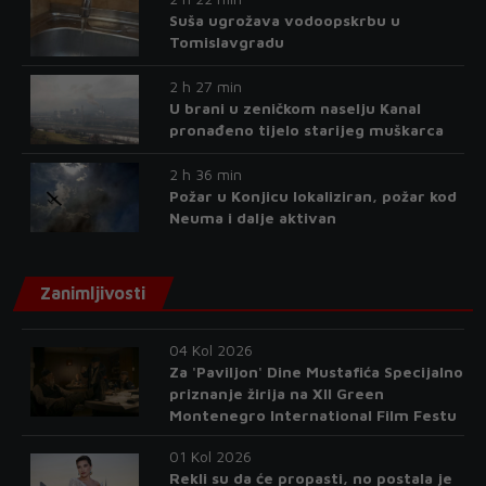
Suša ugrožava vodoopskrbu u
Tomislavgradu
2 h 27 min
U brani u zeničkom naselju Kanal
pronađeno tijelo starijeg muškarca
2 h 36 min
Požar u Konjicu lokaliziran, požar kod
Neuma i dalje aktivan
Zanimljivosti
04 Kol 2026
Za 'Paviljon' Dine Mustafića Specijalno
priznanje žirija na XII Green
Montenegro International Film Festu
01 Kol 2026
Rekli su da će propasti, no postala je