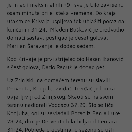
je imao i maksimalnih +9 i sve je bilo završeno
osam minuta prije isteka vremena. Do kraja
utakmice Krivaja uspijeva tek ublažiti poraz na
končanih 31:24. Mladen Bošković je predvodio
domaći sastav, postigao je deset golova,
Marijan Šaravanja je dodao sedam.
Kod Krivaje je prvi strijelac bio Hasan Ikanović
s šest golova, Dario Raguž je dodao pet.
Uz Zrinjski, na domaćem terenu su slavili
Derventa, Konjuh, Izviđač. Izviđač je bio za
uvjerljiviji od Zrinjskog. Skauti su na svom
terenu nadigrali Vogošću 37:29. Što se tiče
Konjuha, oni su savladali Borac iz Banja Luke
28:24, dok je Derventa bila bolja od Leotara
31:24. Pobjeda u gostima, u sezonu su ušli