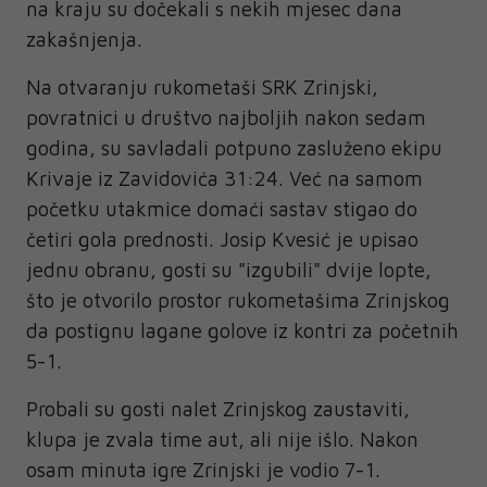
na kraju su dočekali s nekih mjesec dana
zakašnjenja.
Na otvaranju rukometaši SRK Zrinjski,
povratnici u društvo najboljih nakon sedam
godina, su savladali potpuno zasluženo ekipu
Krivaje iz Zavidovića 31:24. Već na samom
početku utakmice domaći sastav stigao do
četiri gola prednosti. Josip Kvesić je upisao
jednu obranu, gosti su "izgubili" dvije lopte,
što je otvorilo prostor rukometašima Zrinjskog
da postignu lagane golove iz kontri za početnih
5-1.
Probali su gosti nalet Zrinjskog zaustaviti,
klupa je zvala time aut, ali nije išlo. Nakon
osam minuta igre Zrinjski je vodio 7-1.