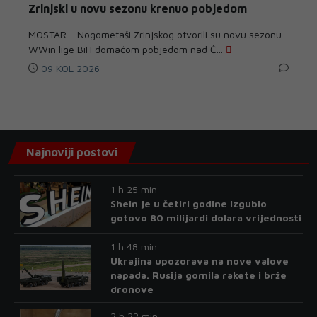
Zrinjski u novu sezonu krenuo pobjedom
MOSTAR - Nogometaši Zrinjskog otvorili su novu sezonu
WWin lige BiH domaćom pobjedom nad Č...
09 KOL 2026
Najnoviji postovi
1 h 25 min
Shein je u četiri godine izgubio
gotovo 80 milijardi dolara vrijednosti
1 h 48 min
Ukrajina upozorava na nove valove
napada. Rusija gomila rakete i brže
dronove
2 h 22 min