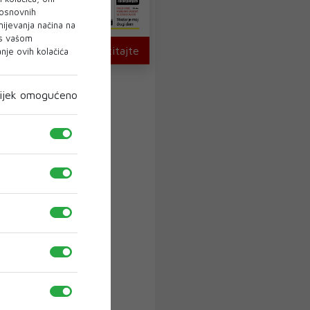
 osnovnih
mijevanja načina na
 s vašom
U novom broju pročitajte
je ovih kolačića
ijek omogućeno