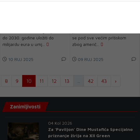
Volkswagen ulaže milijardu
Oliver Blume, prvi čovjek
eura u umjetnu
Volkswagena: Trumpove
inteligenciju
carine stvaraju velike
probleme
Njemački proizvođač
Volkswagen, najveći europski
automobila Volkswagen planira
proizvođač automobila, nalazi
do 2030. godine uložiti do
se pod sve većim pritiskom
milijardu eura u umj...
zbog američ...
10 RUJ 2025
09 RUJ 2025
8
9
10
11
12
13
...
42
43
›
Zanimljivosti
04 Kol 2026
Za 'Paviljon' Dine Mustafića Specijalno
priznanje žirija na XII Green