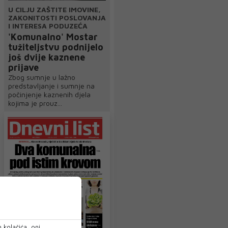
U CILJU ZAŠTITE IMOVINE,
ZAKONITOSTI POSLOVANJA
I INTERESA PODUZEĆA
'Komunalno' Mostar
tužiteljstvu podnijelo
još dvije kaznene
prijave
Zbog sumnje u lažno
predstavljanje i sumnje na
počinjenje kaznenih djela
kojima je prouz...
 kolačića, oni