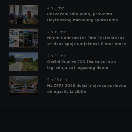
4 h 3 min
Posvećeni smo punoj provedbi
Daytonskog mirovnog sporazuma
4 h 19 min
Neum Underwater Film Festival kroz
tri dana spaja umjetnost filma i more
4 h 31 min
Općini Kupres 200 tisuća eura za
izgradnju vatrogasnog doma
4 h 45 min
Na ZEPS 2026 dolazi najveća poslovna
delegacija iz Libije