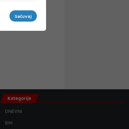
Sačuvaj
Kategorije
DNEVNI
BIH