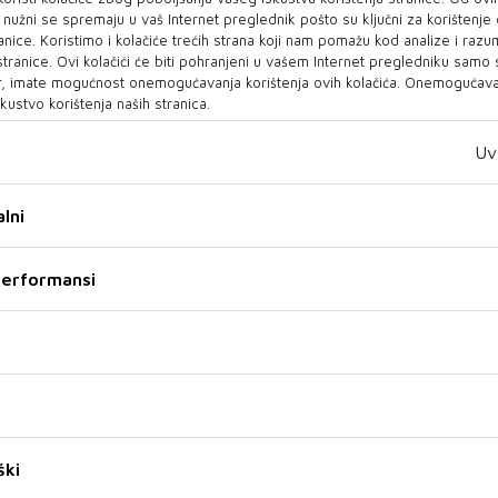
Elon Musk povećava udio u
AUTOMOBILIMA
o nužni se spremaju u vaš Internet preglednik pošto su ključni za korištenje
Tesli, dionice rastu gotovo
Nemoguće je ostalo
anice. Koristimo i kolačiće trećih strana koji nam pomažu kod analize i razu
osam posto
nemoguće: Mercedes ne
 stranice. Ovi kolačići će biti pohranjeni u vašem Internet pregledniku samo
želi BMW-ove motore u
, imate mogućnost onemogućavanja korištenja ovih kolačića. Onemogućavan
Dionice Tesle u ponedjeljak su
svojim modelima
kustvo korištenja naših stranica.
porasle više od osam posto.
Proteklih tjedana automobilskim
Razlog rasta su objave
svijetom kružile su glasine o
Uv
regulatornih do...
potencijalnom partnerstvu
između dv...
lni
17 RUJ 2025
17 RUJ 2025
 performansi
ški
VOLKSWAGEN
VOLKSWAGEN