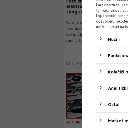
Ford smanjuje proizvodnju
karakterizirani ka
električnih vozila u Kölnu
funkcionalnosti str
zbog sporije potražnje
koji koristite naše
dozvolom. Također
Ford je objavio da će u svojoj
može utjecati na is
tvornici električnih vozila u
Kölnu otpustiti dodatnih 1.000
Nužni
radni...
Funkciona
18 RUJ 2025
Kolačići
Analitički
Ostali
Marketin
AUTOINDUSTRIJA