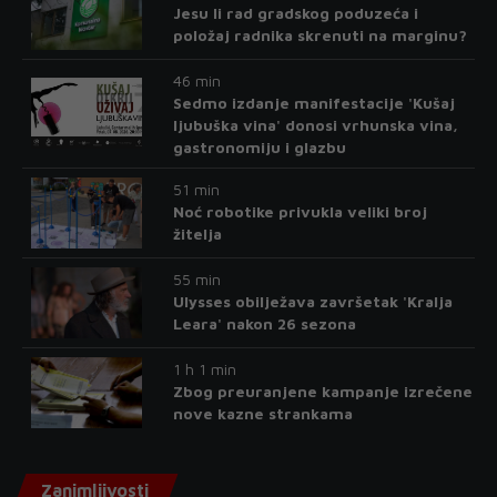
Jesu li rad gradskog poduzeća i
položaj radnika skrenuti na marginu?
46 min
Sedmo izdanje manifestacije 'Kušaj
ljubuška vina' donosi vrhunska vina,
gastronomiju i glazbu
51 min
Noć robotike privukla veliki broj
žitelja
55 min
Ulysses obilježava završetak 'Kralja
Leara' nakon 26 sezona
1 h 1 min
Zbog preuranjene kampanje izrečene
nove kazne strankama
Zanimljivosti