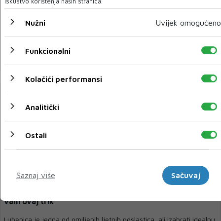
iskustvo korištenja naših stranica.
Ovaj dodatak prehrani jako smanjuje agresiju, kaže
istraživanje
Nužni
Uvijek omogućeno
Osjećate se napeto i razdražljivo? Rješenje bi se moglo kriti u
nečemu vrlo jednostavnom – kaps...
Funkcionalni
21 SRP 2025
Kolačići performansi
Analitički
Ostali
Marketinški
Saznaj više
Sačuvaj
Ne znate li kako odabrati slatku lubenicu, pomoći će
vam ovaj trik
Lubenica je jedna od omiljenih ljetnih poslastica, ali izabrati idealnu