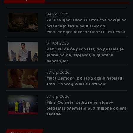
04 Kol 2026
Za 'Paviljon' Dine Mustafića Specijalno
priznanje žirija na XII Green
Montenegro International Film Festu
01 Kol 2026
Rekli su da će propasti, no postala je
jedna od najuspješnijih glumica
današnjice
27 Srp 2026
Matt Damon: Iz čistog očaja napisali
smo 'Dobrog Willa Huntinga'
27 Srp 2026
Film 'Odiseja' zadržao vrh kino-
blagajni i premašio 639 miliona dolara
zarade