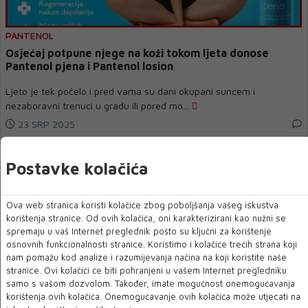
PANTENOL
Osjećaj potpune njege na koži tokom ljeta donose
Pantenol pjena i Pantenol losion
Ljeto je tek počelo i pred vama su dani okupani suncem i
nezaboravni trenuci u gradu ili pored mo...
23 SRP 2025
Postavke kolačića
Ova web stranica koristi kolačiće zbog poboljšanja vašeg iskustva
korištenja stranice. Od ovih kolačića, oni karakterizirani kao nužni se
spremaju u vaš Internet preglednik pošto su ključni za korištenje
osnovnih funkcionalnosti stranice. Koristimo i kolačiće trećih strana koji
nam pomažu kod analize i razumijevanja načina na koji koristite naše
stranice. Ovi kolačići će biti pohranjeni u vašem Internet pregledniku
samo s vašom dozvolom. Također, imate mogućnost onemogućavanja
korištenja ovih kolačića. Onemogućavanje ovih kolačića može utjecati na