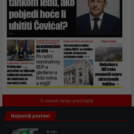
U novom broju pročitajte
Najnoviji postovi
8 min