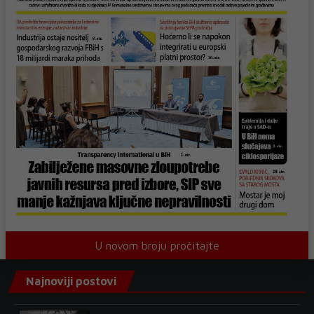
U novom broju pročitajte
Najnoviji postovi