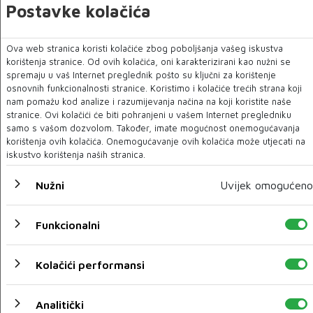
Postavke kolačića
Ova web stranica koristi kolačiće zbog poboljšanja vašeg iskustva
korištenja stranice. Od ovih kolačića, oni karakterizirani kao nužni se
Čiča: Neka Uskrsli u domove vjernika unese obilje
spremaju u vaš Internet preglednik pošto su ključni za korištenje
zdravlja, vedrine i snage
osnovnih funkcionalnosti stranice. Koristimo i kolačiće trećih strana koji
nam pomažu kod analize i razumijevanja načina na koji koristite naše
stranice. Ovi kolačići će biti pohranjeni u vašem Internet pregledniku
01 TRA 2021
samo s vašom dozvolom. Također, imate mogućnost onemogućavanja
korištenja ovih kolačića. Onemogućavanje ovih kolačića može utjecati na
iskustvo korištenja naših stranica.
Nužni
Uvijek omogućeno
Funkcionalni
Kolačići performansi
Analitički
Prvi zajednički filmski festival četiri regionalna filmska