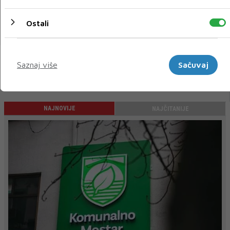
festivala
Ostali
30 OŽU 2021
Marketinški
Saznaj više
Sačuvaj
« Prethodni
Sljedeći »
NAJNOVIJE
NAJČITANIJE