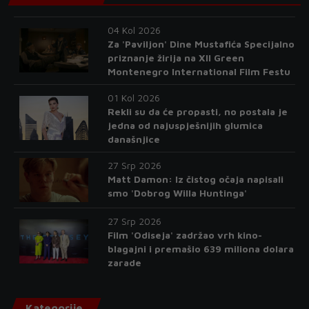
04 Kol 2026
Za 'Paviljon' Dine Mustafića Specijalno
priznanje žirija na XII Green
Montenegro International Film Festu
01 Kol 2026
Rekli su da će propasti, no postala je
jedna od najuspješnijih glumica
današnjice
27 Srp 2026
Matt Damon: Iz čistog očaja napisali
smo 'Dobrog Willa Huntinga'
27 Srp 2026
Film 'Odiseja' zadržao vrh kino-
blagajni i premašio 639 miliona dolara
zarade
Kategorije