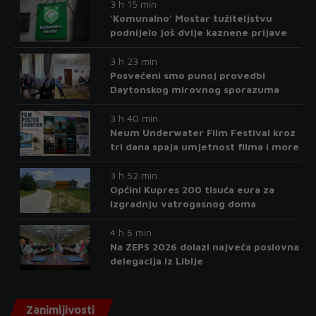
3 h 15 min
'Komunalno' Mostar tužiteljstvu
podnijelo još dvije kaznene prijave
3 h 23 min
Posvećeni smo punoj provedbi
Daytonskog mirovnog sporazuma
3 h 40 min
Neum Underwater Film Festival kroz
tri dana spaja umjetnost filma i more
3 h 52 min
Općini Kupres 200 tisuća eura za
izgradnju vatrogasnog doma
4 h 6 min
Na ZEPS 2026 dolazi najveća poslovna
delegacija iz Libije
Zanimljivosti