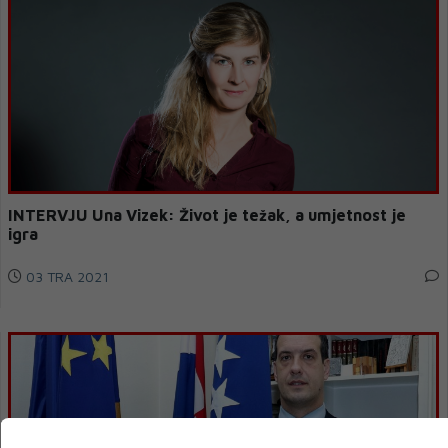
INTERVJU Una Vizek: Život je težak, a umjetnost je
igra
03 TRA 2021