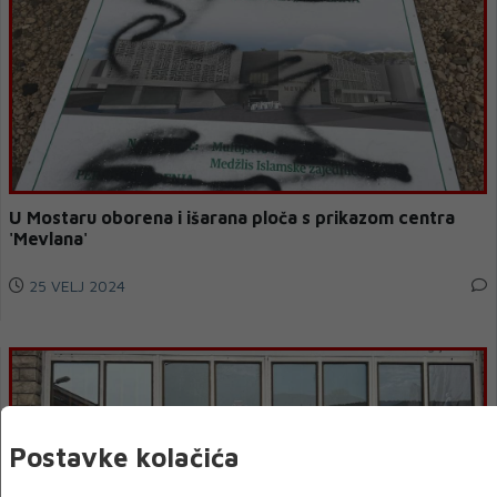
U Mostaru oborena i išarana ploča s prikazom centra
'Mevlana'
25 VELJ 2024
Postavke kolačića