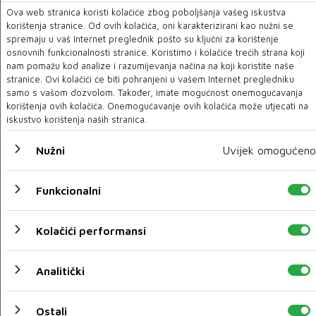
Ova web stranica koristi kolačiće zbog poboljšanja vašeg iskustva
korištenja stranice. Od ovih kolačića, oni karakterizirani kao nužni se
spremaju u vaš Internet preglednik pošto su ključni za korištenje
osnovnih funkcionalnosti stranice. Koristimo i kolačiće trećih strana koji
Blagaj bogatiji za turističku agenciju i turistički brand
nam pomažu kod analize i razumijevanja načina na koji koristite naše
'Visit Blagaj'
stranice. Ovi kolačići će biti pohranjeni u vašem Internet pregledniku
samo s vašom dozvolom. Također, imate mogućnost onemogućavanja
25 VELJ 2024
korištenja ovih kolačića. Onemogućavanje ovih kolačića može utjecati na
iskustvo korištenja naših stranica.
Nužni
Uvijek omogućeno
Funkcionalni
Kolačići performansi
Analitički
Skupština MIZ Mostar: Na lokalitetu Lakišića harema
Ostali
izgraditi Interkulturni centar 'Mevlana'