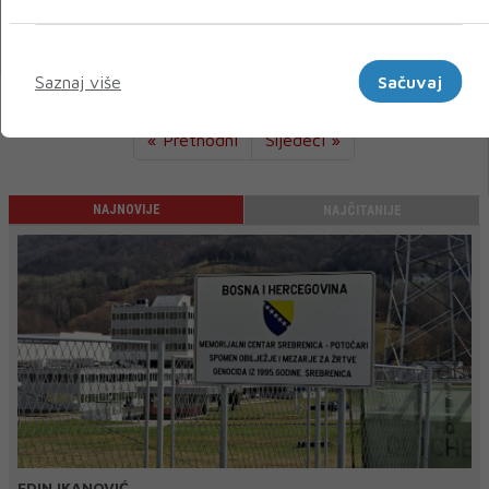
24 VELJ 2024
Marketinški
Saznaj više
Sačuvaj
« Prethodni
Sljedeći »
NAJNOVIJE
NAJČITANIJE
EDIN IKANOVIĆ