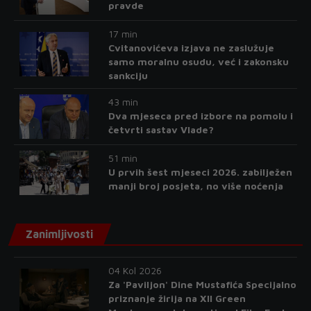
pravde
17 min
Cvitanovićeva izjava ne zaslužuje
samo moralnu osudu, već i zakonsku
sankciju
43 min
Dva mjeseca pred izbore na pomolu i
četvrti sastav Vlade?
51 min
U prvih šest mjeseci 2026. zabilježen
manji broj posjeta, no više noćenja
Zanimljivosti
04 Kol 2026
Za 'Paviljon' Dine Mustafića Specijalno
priznanje žirija na XII Green