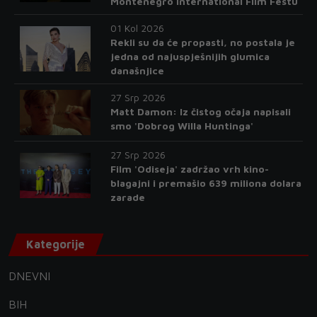
Montenegro International Film Festu
01 Kol 2026
Rekli su da će propasti, no postala je
jedna od najuspješnijih glumica
današnjice
27 Srp 2026
Matt Damon: Iz čistog očaja napisali
smo 'Dobrog Willa Huntinga'
27 Srp 2026
Film 'Odiseja' zadržao vrh kino-
blagajni i premašio 639 miliona dolara
zarade
Kategorije
DNEVNI
BIH