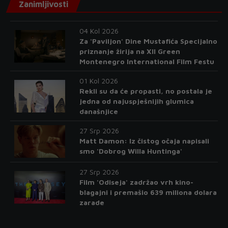
Zanimljivosti
04 Kol 2026
Za 'Paviljon' Dine Mustafića Specijalno
priznanje žirija na XII Green
Montenegro International Film Festu
01 Kol 2026
Rekli su da će propasti, no postala je
jedna od najuspješnijih glumica
današnjice
27 Srp 2026
Matt Damon: Iz čistog očaja napisali
smo 'Dobrog Willa Huntinga'
27 Srp 2026
Film 'Odiseja' zadržao vrh kino-
blagajni i premašio 639 miliona dolara
zarade