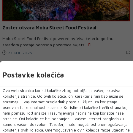
Zoster otvara Moba Street Food Festival
Moba Street Food Festival powered by Visa četvrtu godinu
zaredom postaje ponosna pozornica svjets...
27 KOL 2025
Postavke kolačića
Ova web stranica koristi kolačiće zbog poboljšanja vašeg iskustva
korištenja stranice. Od ovih kolačića, oni karakterizirani kao nužni se
spremaju u vaš Internet preglednik pošto su ključni za korištenje
osnovnih funkcionalnosti stranice. Koristimo i kolačiće trećih strana koji
nam pomažu kod analize i razumijevanja načina na koji koristite naše
stranice. Ovi kolačići će biti pohranjeni u vašem Internet pregledniku
samo s vašom dozvolom. Također, imate mogućnost onemogućavanja
korištenja ovih kolačića. Onemogućavanje ovih kolačića može utjecati na