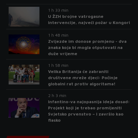
1 h 33 min
U ŽZH brojne vatrogasne
intervencije, najveći požar u Kongori
1 h 48 min
Zvijezde im donose promjenu - dva
znaka koja bi mogla otputovati na
duže vrijeme
1 h 58 min
Velika Britanija će zabraniti
društvene mreže djeci: Počinje
globalni rat protiv algoritama!
2 h 3 min
Infantino-va najopasnija ideja dosad:
Projekt koji je trebao promijeniti
Svjetsko prvenstvo – i završio kao
fiasko