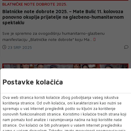
BLATNIČKE NOTE DOBROTE 2025.
Blatničke note dobrote 2025. – Mate Bulić 11. kolovoza
ponovno okuplja prijatelje na glazbeno-humanitarnom
spektaklu
Sve je spremno za ovogodišnju humanitarno-glazbenu
manifestaciju „Blatničke note dobrote“ koju Ma...
23 SRP 2025
Postavke kolačića
Ova web stranica koristi kolačiće zbog poboljšanja vašeg iskustva
korištenja stranice. Od ovih kolačića, oni karakterizirani kao nužni se
spremaju u vaš Internet preglednik pošto su ključni za korištenje
osnovnih funkcionalnosti stranice. Koristimo i kolačiće trećih strana koji
nam pomažu kod analize i razumijevanja načina na koji koristite naše
stranice. Ovi kolačići će biti pohranjeni u vašem Internet pregledniku
"DANI DIJASPORE TRAVNIK 2025"
samo s vašom dozvolom. Također, imate mogućnost onemogućavanja