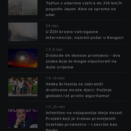
Tajfun s udarima vjetra do 216 km/h
pogodio Japan. Kina se sprema na
udar
54 min
U ŽZH brojne vatrogasne
intervencije, najveći požar u Kongori
1 h 9 min
Zvijezde im donose promjenu - dva
znaka koja bi mogla otputovati na
duže vrijeme
1 h 19 min
Velika Britanija će zabraniti
društvene mreže djeci: Počinje
globalni rat protiv algoritama!
1 h 25 min
Infantino-va najopasnija ideja dosad:
Projekt koji je trebao promijeniti
Svjetsko prvenstvo – i završio kao
fiasko