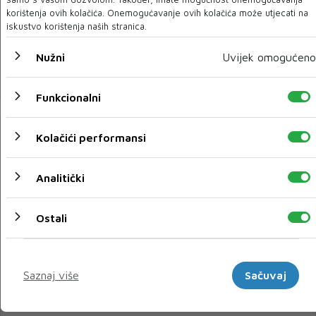
Najavljeni “Dani dijaspore Travnik 2025”: Severina
korištenja ovih kolačića. Onemogućavanje ovih kolačića može utjecati na
pozvala na najbolju ljetnu zabavu u BiH
iskustvo korištenja naših stranica.
U Travniku je danas održana zvanična press konferencija kojom je
Nužni
Uvijek omogućeno
najavljeno četvrto izdanje kultu...
22 SRP 2025
Funkcionalni
Kolačići performansi
Analitički
Ostali
Marketinški
CANDLELIGHT
Saznaj više
Sačuvaj
Svjetski muzički fenomen Candlelight prvi put u Bosni i
Hercegovini