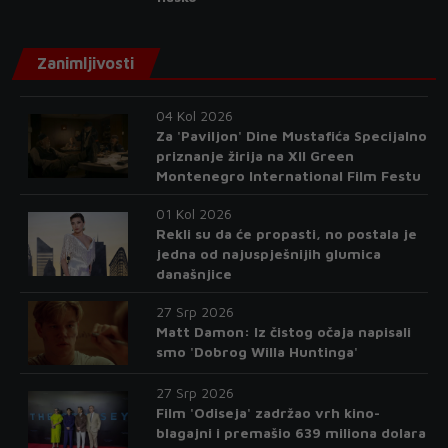
Zanimljivosti
04 Kol 2026
Za 'Paviljon' Dine Mustafića Specijalno
priznanje žirija na XII Green
Montenegro International Film Festu
01 Kol 2026
Rekli su da će propasti, no postala je
jedna od najuspješnijih glumica
današnjice
27 Srp 2026
Matt Damon: Iz čistog očaja napisali
smo 'Dobrog Willa Huntinga'
27 Srp 2026
Film 'Odiseja' zadržao vrh kino-
blagajni i premašio 639 miliona dolara