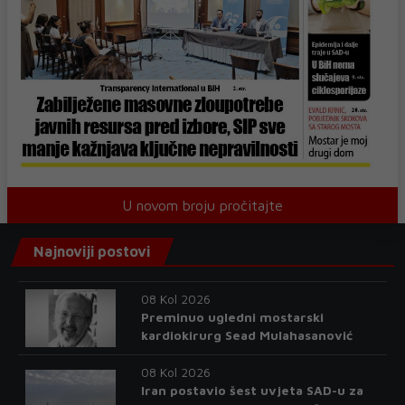
U novom broju pročitajte
Najnoviji postovi
08 Kol 2026
Preminuo ugledni mostarski
kardiokirurg Sead Mulahasanović
08 Kol 2026
Iran postavio šest uvjeta SAD-u za