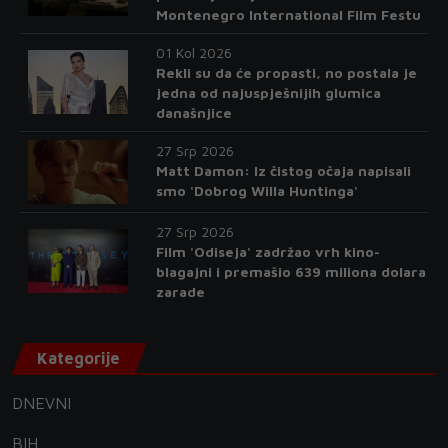
Montenegro International Film Festu
01 Kol 2026
Rekli su da će propasti, no postala je
jedna od najuspješnijih glumica
današnjice
27 Srp 2026
Matt Damon: Iz čistog očaja napisali
smo 'Dobrog Willa Huntinga'
27 Srp 2026
Film 'Odiseja' zadržao vrh kino-
blagajni i premašio 639 miliona dolara
zarade
Kategorije
DNEVNI
BIH