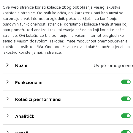
Ova web stranica koristi kolačiće zbog poboljšanja vašeg iskustva
Osim ždrijeba, danas i definitivna potvrda sastava
korištenja stranice. Od ovih kolačića, oni karakterizirani kao nužni se
natjecanja?
spremaju u vaš Internet preglednik pošto su ključni za korištenje
osnovnih funkcionalnosti stranice. Koristimo i kolačiće trećih strana koji
15 SRP 2020
nam pomažu kod analize i razumijevanja načina na koji koristite naše
stranice. Ovi kolačići će biti pohranjeni u vašem Internet pregledniku
samo s vašom dozvolom. Također, imate mogućnost onemogućavanja
korištenja ovih kolačića. Onemogućavanje ovih kolačića može utjecati na
iskustvo korištenja naših stranica.
Nužni
Uvijek omogućeno
Funkcionalni
Kolačići performansi
Zidane: Uzbuđeni smo, blizu smo osvajanja prvenstva
Analitički
15 SRP 2020
Ostali