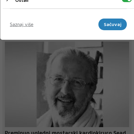
« Prethodni
Sljedeći »
Marketinški
Saznaj više
Sačuvaj
NAJNOVIJE
NAJČITANIJE
Preminuo ugledni mostarski kardiokirurg Sead