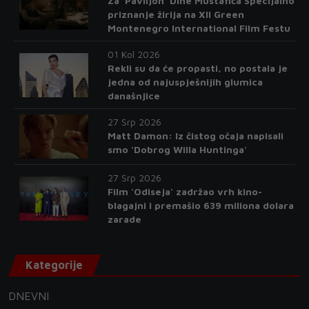
Za 'Paviljon' Dine Mustafića Specijalno
priznanje žirija na XII Green
Montenegro International Film Festu
01 Kol 2026
Rekli su da će propasti, no postala je
jedna od najuspješnijih glumica
današnjice
27 Srp 2026
Matt Damon: Iz čistog očaja napisali
smo 'Dobrog Willa Huntinga'
27 Srp 2026
Film 'Odiseja' zadržao vrh kino-
blagajni i premašio 639 miliona dolara
zarade
Kategorije
DNEVNI