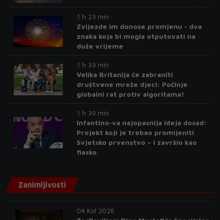
1 h 23 min
Zvijezde im donose promjenu - dva
znaka koja bi mogla otputovati na
duže vrijeme
1 h 33 min
Velika Britanija će zabraniti
društvene mreže djeci: Počinje
globalni rat protiv algoritama!
1 h 39 min
Infantino-va najopasnija ideja dosad:
Projekt koji je trebao promijeniti
Svjetsko prvenstvo – i završio kao
fiasko
Zanimljivosti
04 Kol 2026