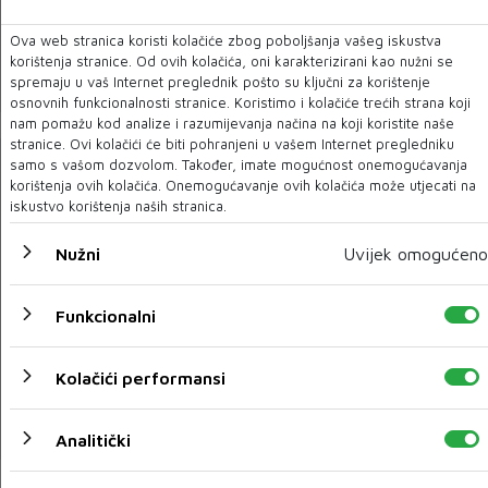
Zrinjski: Žižović na Cipar nije poveo Tičinovića i Stojkića
Ova web stranica koristi kolačiće zbog poboljšanja vašeg iskustva
korištenja stranice. Od ovih kolačića, oni karakterizirani kao nužni se
23 RUJ 2020
spremaju u vaš Internet preglednik pošto su ključni za korištenje
osnovnih funkcionalnosti stranice. Koristimo i kolačiće trećih strana koji
nam pomažu kod analize i razumijevanja načina na koji koristite naše
stranice. Ovi kolačići će biti pohranjeni u vašem Internet pregledniku
samo s vašom dozvolom. Također, imate mogućnost onemogućavanja
korištenja ovih kolačića. Onemogućavanje ovih kolačića može utjecati na
iskustvo korištenja naših stranica.
Nužni
Uvijek omogućeno
Funkcionalni
Kolačići performansi
MARCA: Barcelona je krenula po Edina Džeku
23 RUJ 2020
Analitički