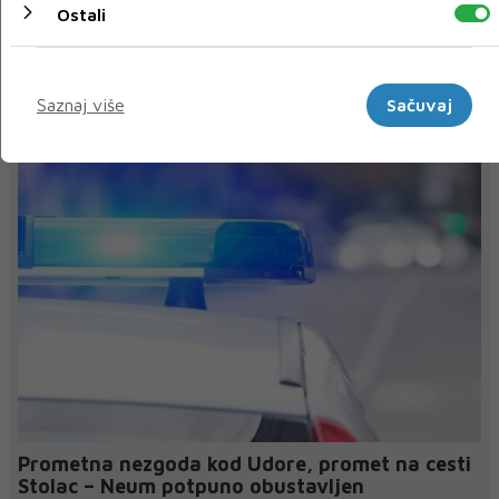
Ostali
« Prethodni
Sljedeći »
Marketinški
Saznaj više
Sačuvaj
NAJNOVIJE
NAJČITANIJE
Prometna nezgoda kod Udore, promet na cesti
Stolac – Neum potpuno obustavljen