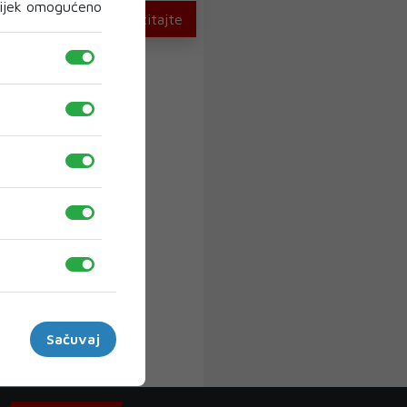
ijek omogućeno
U novom broju pročitajte
Sačuvaj