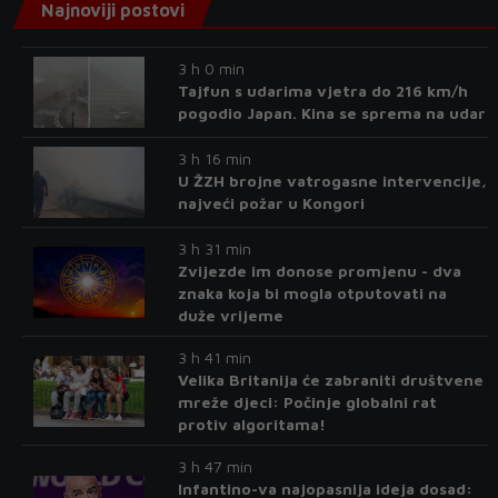
Najnoviji postovi
3 h 0 min
Tajfun s udarima vjetra do 216 km/h
pogodio Japan. Kina se sprema na udar
3 h 16 min
U ŽZH brojne vatrogasne intervencije,
najveći požar u Kongori
3 h 31 min
Zvijezde im donose promjenu - dva
znaka koja bi mogla otputovati na
duže vrijeme
3 h 41 min
Velika Britanija će zabraniti društvene
mreže djeci: Počinje globalni rat
protiv algoritama!
3 h 47 min
Infantino-va najopasnija ideja dosad: