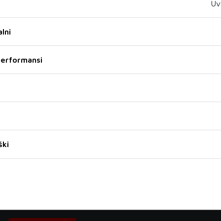
Uv
lni
 performansi
GIMNASTIKA: Optuženi
Lleyton Hewitt ulazi u Kuću
trener počinio
slavnih
samoubojstvo
ški
26 VELJ 2021
25 VELJ 2021
9
180
181
182
183
184
...
232
233
›