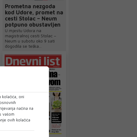
Prometna nezgoda
kod Udore, promet na
cesti Stolac – Neum
potpuno obustavljen
U mjestu Udora na
magistralnoj cesti Stolac –
Neum u subotu oko 9 sati
dogodila se teška...
 kolačića, oni
 osnovnih
mijevanja načina na
 s vašom
je ovih kolačića