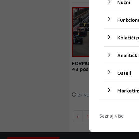
Nužni
Funkciona
Kolačići
Analitički
FORMULA 1: Prihodi pali za
43 posto
Ostali
Marketin
27 VELJ 2021
Saznaj više
‹
1
2
...
178
17