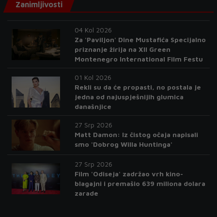
Zanimljivosti
04 Kol 2026
Za 'Paviljon' Dine Mustafića Specijalno
priznanje žirija na XII Green
Montenegro International Film Festu
01 Kol 2026
Rekli su da će propasti, no postala je
jedna od najuspješnijih glumica
današnjice
27 Srp 2026
Matt Damon: Iz čistog očaja napisali
smo 'Dobrog Willa Huntinga'
27 Srp 2026
Film 'Odiseja' zadržao vrh kino-
blagajni i premašio 639 miliona dolara
zarade