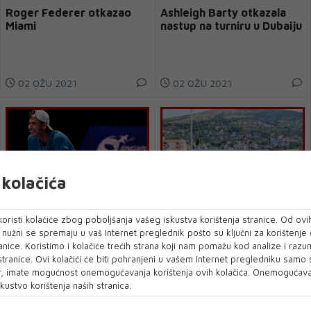
Roger Federer otkazao
Ashleigh Barty otkazala
Miami
nastup na turniru u Dubaiju
02 OŽU 2021
02 OŽU 2021
kolačića
oristi kolačiće zbog poboljšanja vašeg iskustva korištenja stranice. Od ovih
ATP Singapur: Prvijenac
MOSTAR RUN WEEKEND:
o nužni se spremaju u vaš Internet preglednik pošto su ključni za korištenje
Popyrina
Put do malog jubileja 20.
anice. Koristimo i kolačiće trećih strana koji nam pomažu kod analize i razu
ožujka
 stranice. Ovi kolačići će biti pohranjeni u vašem Internet pregledniku samo
, imate mogućnost onemogućavanja korištenja ovih kolačića. Onemogućavan
kustvo korištenja naših stranica.
28 VELJ 2021
27 VELJ 2021