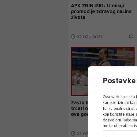
APK ZRINJSKI: U misiji
promocije zdravog načina
života
02 OŽU 2021
Postavke 
Ova web stranica k
Zašto bi Amel Tuka mogao
karakterizirani ka
trčati odlične rezultate
funkcionalnosti str
ove godine?
koji koristite naše
dozvolom. Također
može utjecati na is
02 OŽU 2021