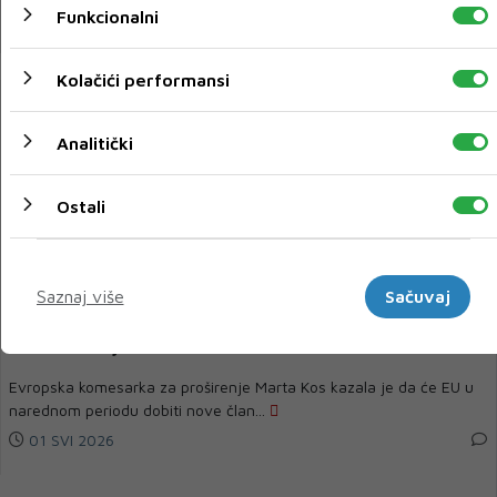
Funkcionalni
01 SVI 2026
Kolačići performansi
Analitički
Ostali
Marketinški
Saznaj više
Sačuvaj
Kos: Crna Gora će biti prva koja će se pridružiti EU, a
zatim Albanija
Evropska komesarka za proširenje Marta Kos kazala je da će EU u
narednom periodu dobiti nove član...
01 SVI 2026