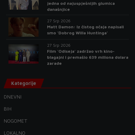
jedna od najuspješnijih glumica
današnjice
27 Srp 2026
Matt Damon: Iz čistog očaja napisali
smo 'Dobrog Willa Huntinga'
27 Srp 2026
Film 'Odiseja' zadržao vrh kino-
blagajni i premašio 639 miliona dolara
zarade
Kategorije
DNEVNI
BIH
NOGOMET
LOKALNO