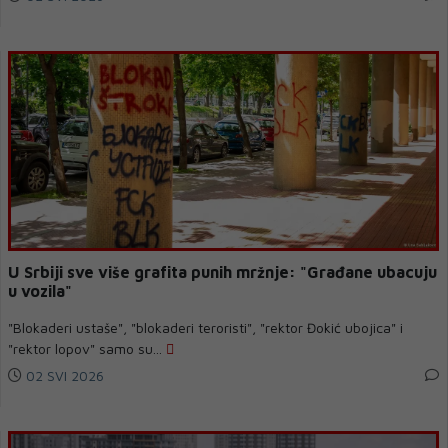
U Srbiji sve više grafita punih mržnje: "Građane ubacuju
u vozila"
"Blokaderi ustaše", "blokaderi teroristi", "rektor Đokić ubojica" i
"rektor lopov" samo su...
02 SVI 2026