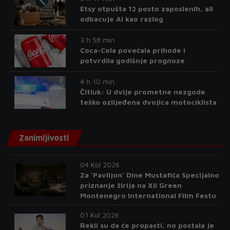
Etsy otpušta 12 posto zaposlenih, ali
odbacuje AI kao razlog
3 h 58 min
Coca-Cola povećala prihode i
potvrdila godišnje prognoze
4 h 10 min
Čitluk: U dvije prometne nezgode
teško ozlijeđena dvojica motociklista
Zanimljivosti
04 Kol 2026
Za 'Paviljon' Dine Mustafića Specijalno
priznanje žirija na XII Green
Montenegro International Film Festu
01 Kol 2026
Rekli su da će propasti, no postala je