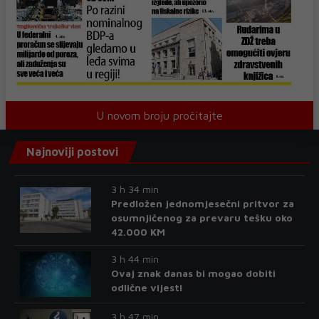
U novom broju pročitajte
Najnoviji postovi
3 h 34 min
Predložen jednomjesečni pritvor za
osumnjičenog za prevaru tešku oko
42.000 KM
3 h 44 min
Ovaj znak danas bi mogao dobiti
odlične vijesti
3 h 47 min