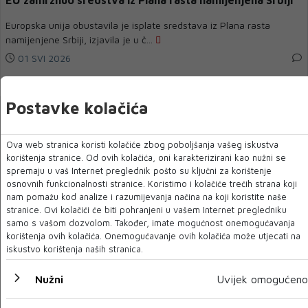
EU zamrznuo sredstva iz Plana rasta namijenjena Srbiji
Europska unija obustavila je isplate sredstava iz Plana rasta
namijenjene Srbiji, izjavila je u č...
01 SVI 2026
Postavke kolačića
Ova web stranica koristi kolačiće zbog poboljšanja vašeg iskustva
korištenja stranice. Od ovih kolačića, oni karakterizirani kao nužni se
spremaju u vaš Internet preglednik pošto su ključni za korištenje
osnovnih funkcionalnosti stranice. Koristimo i kolačiće trećih strana koji
nam pomažu kod analize i razumijevanja načina na koji koristite naše
stranice. Ovi kolačići će biti pohranjeni u vašem Internet pregledniku
samo s vašom dozvolom. Također, imate mogućnost onemogućavanja
korištenja ovih kolačića. Onemogućavanje ovih kolačića može utjecati na
Kod Ogulina nađena dva tijela: Ubijena žena, pronađen i
iskustvo korištenja naših stranica.
mrtav muškarac
Nužni
Uvijek omogućeno
NA PODRUČJU općine Josipdol u blizini Ogulina danas se dogodio
težak zločin. Policija je oko 13 s...