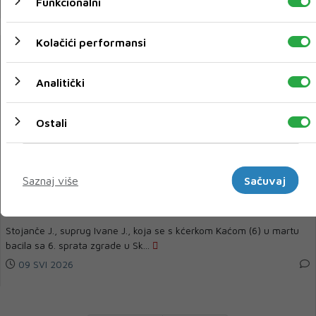
Funkcionalni
Kolačići performansi
Analitički
Ostali
Marketinški
Saznaj više
Sačuvaj
Poznato šta je Ivana rekla prije neko što je s kćerkom
od šest godina skočila sa šestog sprata
Stojanče J., suprug Ivane J., koja se s kćerkom Kaćom (6) u martu
bacila sa 6. sprata zgrade u Sk...
09 SVI 2026