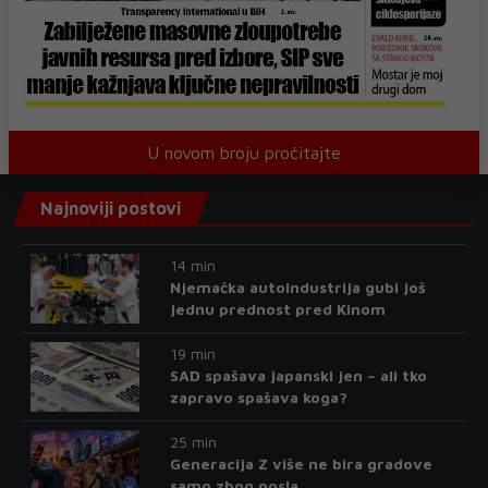
U novom broju pročitajte
Najnoviji postovi
14 min
Njemačka autoindustrija gubi još
jednu prednost pred Kinom
19 min
SAD spašava japanski jen – ali tko
zapravo spašava koga?
25 min
Generacija Z više ne bira gradove
samo zbog posla