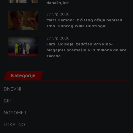
današnjice
27 Srp 2026
Matt Damon: Iz čistog očaja napisali
smo 'Dobrog Willa Huntinga'
27 Srp 2026
Film 'Odiseja' zadržao vrh kino-
blagajni i premašio 639 miliona dolara
zarade
Kategorije
DNEVNI
BIH
NOGOMET
LOKALNO