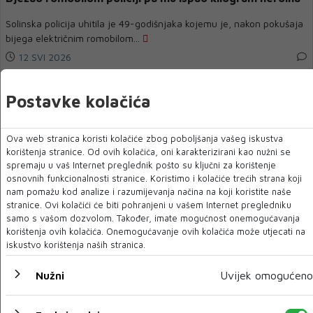
Solinska policija uhitila je 49-godišnjaka kojemu je, nakon pokušaja
bijega električnim romobilom...
12 SVI 2026
Postavke kolačića
Ova web stranica koristi kolačiće zbog poboljšanja vašeg iskustva
korištenja stranice. Od ovih kolačića, oni karakterizirani kao nužni se
spremaju u vaš Internet preglednik pošto su ključni za korištenje
osnovnih funkcionalnosti stranice. Koristimo i kolačiće trećih strana koji
nam pomažu kod analize i razumijevanja načina na koji koristite naše
stranice. Ovi kolačići će biti pohranjeni u vašem Internet pregledniku
samo s vašom dozvolom. Također, imate mogućnost onemogućavanja
korištenja ovih kolačića. Onemogućavanje ovih kolačića može utjecati na
iskustvo korištenja naših stranica.
Djevojčica u Srbiji preminula od strujnog udara
Nužni
Uvijek omogućeno
Jedanaestogodišnja djevojčica preminula je u subotu u stanu u
beogradskom naselju Karaburm...
09 SVI 2026