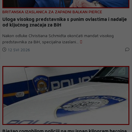
BRITANSKA IZASLANICA ZA ZAPADNI BALKAN PIERCE
Uloga visokog predstavnika s punim ovlastima i nadalje
od ključnog značaja za BiH
Nakon odluke Christiana Schmidta okončati mandat visokog
predstavnika za BiH, specijalna izaslani...
12 SVI 2026
Bježao romobilom policiji pa mu ispao kilogram heroina